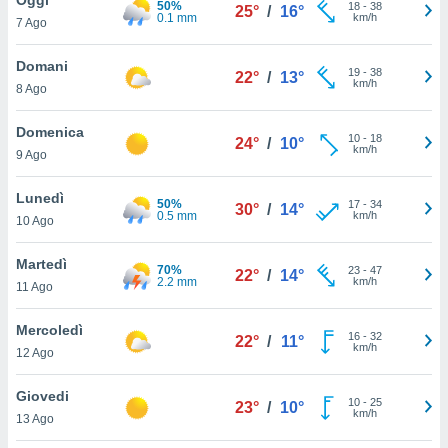
50%
a", è
18
-
38
25°
/
16°
0.1 mm
km/h
7 Ago
al sito
ettando
Domani
19
-
38
22°
/
13°
zione di
km/h
8 Ago
okie,
dei nostri
Domenica
10
-
18
che ci
24°
/
10°
km/h
9 Ago
no di
 e
e il
Lunedì
50%
17
-
34
30°
/
14°
amento
0.5 mm
km/h
10 Ago
 Web,
i
Martedì
70%
23
-
47
re un
22°
/
14°
2.2 mm
km/h
11 Ago
pecifico
arti la
Mercoledì
à o
16
-
32
22°
/
11°
km/h
i
12 Ago
zzati
 di esso.
Giovedi
10
-
25
sultare
23°
/
10°
km/h
13 Ago
oni nella