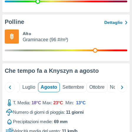
ioni
" o
tra
sui cookie
o sito
Polline
Dettaglio
Alto
nostri
Graminacee (96 #/m³)
mo il
te
ento dei
Che tempo fa a Knyszyn a
agosto
re
ioni su
vo e/o
Giugno
Luglio
Agosto
Settembre
Ottobre
Novembre
i,
 dati
er la
T. Media:
18°C
Max:
23°C
Min:
13°C
 della
Numero di giorni di pioggia:
11
giorni
à, creare
r la
Precipitazioni medie:
69 mm
à
izzata,
Velocità media del vento:
11 km/h