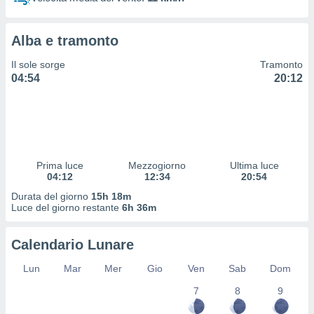
 profili
lezione
cità
Alba e tramonto
izzata,
fili per
Il sole sorge
Tramonto
04:54
20:12
izzazione
nuti,
 profili
lezione
uti
zzati,
Prima luce
Mezzogiorno
Ultima luce
 le
04:12
12:34
20:54
ni degli
 misurare
Durata del giorno
15h 18m
zioni dei
Luce del giorno restante
6h 36m
,
ere il
Calendario Lunare
so
Lun
Mar
Mer
Gio
Ven
Sab
Dom
he o la
ione di
7
8
9
enienti
diverse,