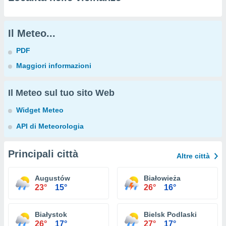
Il Meteo...
PDF
Maggiori informazioni
Il Meteo sul tuo sito Web
Widget Meteo
API di Meteorologia
Principali città
Altre città
Augustów
Białowieża
23°
15°
26°
16°
Białystok
Bielsk Podlaski
26°
17°
27°
17°