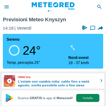
Previsioni Meteo Knyszyn
tiva
rivacy
14:19
Venerdì
...
ti di
net
Sereno
net)
24°
i
 da
nisti per
Nord-ovest
 che le
Temp. percepita 25°
18
37 km/h
ioni
iano di
È
Ultim'ora.
L’estate non cambia rotta: caldo fino a metà
 a
agosto, svolta possibile solo a fine mese
ito Web
do le
opzioni:
Scarica
GRATIS
la app di
Meteored!
Installa
 i