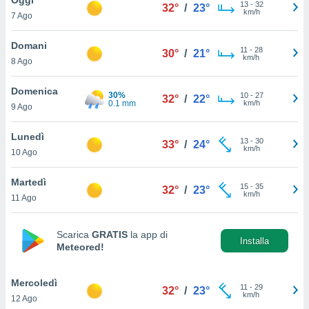
a", è
13
-
32
32°
/
23°
km/h
7 Ago
al sito
ettando
Domani
11
-
28
30°
/
21°
zione di
km/h
8 Ago
okie,
dei nostri
Domenica
30%
10
-
27
che ci
32°
/
22°
0.1 mm
km/h
9 Ago
no di
 e
e il
Lunedì
13
-
30
33°
/
24°
amento
km/h
10 Ago
 Web,
i
Martedì
15
-
35
re un
32°
/
23°
km/h
11 Ago
pecifico
arti la
à o
Scarica
GRATIS
la app di
i
Installa
Meteored!
zzati
 di esso.
sultare
Mercoledì
11
-
29
32°
/
23°
km/h
12 Ago
oni nella