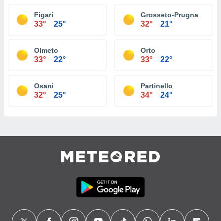
Figari
Grosseto-Prugna
33°
25°
32°
21°
Olmeto
Orto
33°
22°
33°
22°
Osani
Partinello
32°
25°
34°
24°