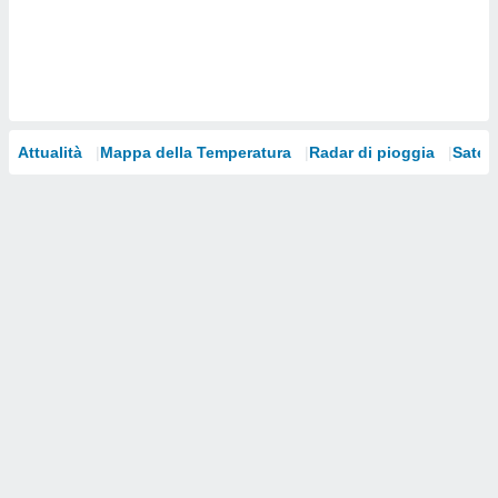
i nostri
artner
Attualità
Mappa della Temperatura
Radar di pioggia
Satelli