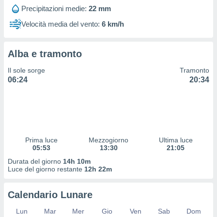
 profili
Precipitazioni medie:
22 mm
lezione
cità
Velocità media del vento:
6 km/h
izzata,
fili per
Alba e tramonto
izzazione
nuti,
Il sole sorge
Tramonto
 profili
06:24
20:34
lezione
uti
zzati,
 le
ni degli
 misurare
Prima luce
Mezzogiorno
Ultima luce
zioni dei
05:53
13:30
21:05
,
ere il
Durata del giorno
14h 10m
Luce del giorno restante
12h 22m
so
he o la
Calendario Lunare
ione di
enienti
Lun
Mar
Mer
Gio
Ven
Sab
Dom
diverse,