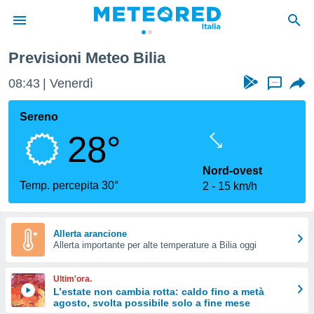
Previsioni Meteo Bilia
tiva
rivacy
08:43
Venerdì
...
ti di
net
Sereno
net)
28°
i
 da
nisti per
Nord-ovest
 che le
Temp. percepita 30°
2
15 km/h
ioni
iano di
È
Allerta arancione
 a
Allerta importante per alte temperature a Bilia oggi
ito Web
do le
Ultim'ora.
opzioni:
L’estate non cambia rotta: caldo fino a metà
agosto, svolta possibile solo a fine mese
 i