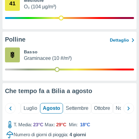
Mediocre
41
ioni
" o
O₃ (104 µg/m³)
tra
sui cookie
o sito
Polline
nostri
Dettaglio
mo il
Basso
te
Graminacee (10 #/m³)
ento dei
re
ioni su
vo e/o
Che tempo fa a Bilia a
agosto
i,
 dati
er la
Giugno
Luglio
Agosto
Settembre
Ottobre
Novembre
 della
à, creare
r la
T. Media:
23°C
Max:
29°C
Min:
18°C
à
Numero di giorni di pioggia:
4
giorni
izzata,