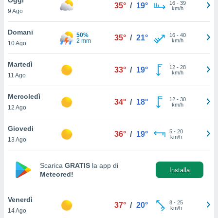
a", è
16
-
39
35°
/
19°
km/h
9 Ago
al sito
ettando
Domani
50%
16
-
40
35°
/
21°
zione di
2 mm
km/h
10 Ago
okie,
dei nostri
Martedì
12
-
28
che ci
33°
/
19°
km/h
11 Ago
no di
 e
e il
Mercoledì
12
-
30
34°
/
18°
amento
km/h
12 Ago
 Web,
i
Giovedi
5
-
20
re un
36°
/
19°
km/h
13 Ago
pecifico
arti la
à o
Scarica
GRATIS
la app di
i
Installa
Meteored!
zzati
 di esso.
sultare
Venerdì
8
-
25
37°
/
20°
km/h
14 Ago
oni nella