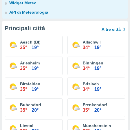
Widget Meteo
API di Meteorologia
Principali città
Altre città
Aesch (Bl)
Allschwil
35°
19°
34°
19°
Arlesheim
Binningen
35°
19°
34°
19°
Birsfelden
Brislach
35°
19°
34°
19°
Bubendorf
Frenkendorf
35°
20°
35°
20°
Liestal
Münchenstein