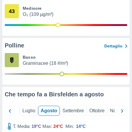
ioni
" o
Mediocre
tra
43
O₃ (109 µg/m³)
sui cookie
o sito
nostri
Polline
Dettaglio
mo il
te
Basso
ento dei
Graminacee (18 #/m³)
re
ioni su
vo e/o
i,
Che tempo fa a Birsfelden a
agosto
 dati
er la
 della
Giugno
Luglio
Agosto
Settembre
Ottobre
Novembre
à, creare
r la
à
T. Media:
19°C
Max:
24°C
Min:
14°C
izzata,