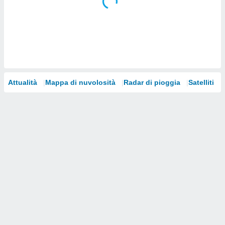
i nostri
artner
Attualità
Mappa di nuvolosità
Radar di pioggia
Satelliti