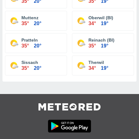
35°
20°
35°
19°
Muttenz
Oberwil (Bl)
35°
20°
34°
19°
Pratteln
Reinach (Bl)
35°
20°
35°
19°
Sissach
Therwil
35°
20°
34°
19°