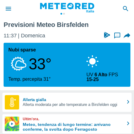
Previsioni Meteo Birsfelden
tiva
rivacy
11:37
Domenica
...
ti di
net
Nubi sparse
net)
33°
i
 da
nisti per
UV
6 Alto
FPS
 che le
Temp. percepita 31°
15-25
ioni
iano di
È
Allerta gialla
 a
Allerta moderata per alte temperature a Birsfelden oggi
ito Web
do le
Ultim'ora.
opzioni:
Meteo, tendenza di lungo termine: arrivano
conferme, la svolta dopo Ferragosto
 i