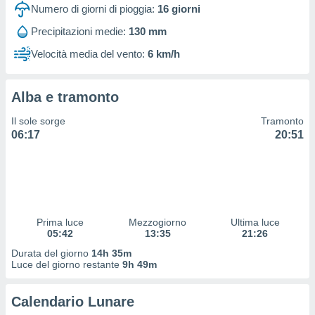
 profili
Numero di giorni di pioggia:
16
giorni
lezione
Precipitazioni medie:
130 mm
cità
izzata,
Velocità media del vento:
6 km/h
fili per
izzazione
Alba e tramonto
nuti,
 profili
Il sole sorge
Tramonto
lezione
06:17
20:51
uti
zzati,
 le
ni degli
 misurare
zioni dei
,
Prima luce
Mezzogiorno
Ultima luce
05:42
13:35
21:26
ere il
Durata del giorno
14h 35m
so
Luce del giorno restante
9h 49m
he o la
ione di
Calendario Lunare
enienti
diverse,