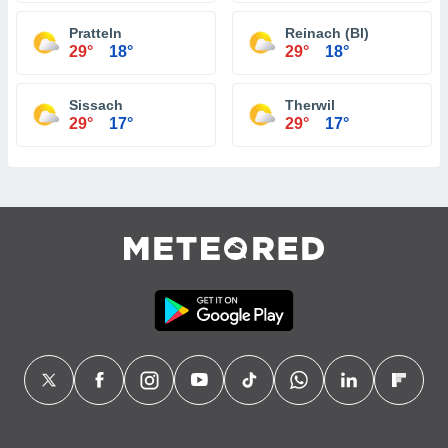
Pratteln
Reinach (Bl)
29°
18°
29°
18°
Sissach
Therwil
29°
17°
29°
17°