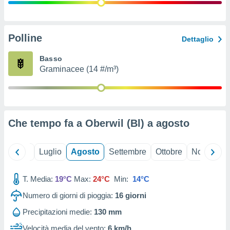
ioni
" o
tra
sui cookie
o sito
Polline
Dettaglio
Basso
nostri
Graminacee (14 #/m³)
mo il
te
ento dei
Che tempo fa a Oberwil (Bl) a
agosto
re
ioni su
vo e/o
Giugno
Luglio
Agosto
Settembre
Ottobre
Novembre
i,
 dati
er la
T. Media:
19°C
Max:
24°C
Min:
14°C
 della
Numero di giorni di pioggia:
16
giorni
à, creare
r la
Precipitazioni medie:
130 mm
à
izzata,
Velocità media del vento:
6 km/h