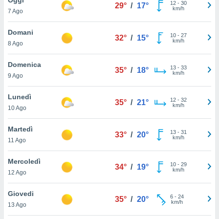
a", è
12
-
30
29°
/
17°
km/h
7 Ago
al sito
ettando
Domani
10
-
27
32°
/
15°
zione di
km/h
8 Ago
okie,
dei nostri
Domenica
13
-
33
che ci
35°
/
18°
km/h
9 Ago
no di
 e
e il
Lunedì
12
-
32
35°
/
21°
amento
km/h
10 Ago
 Web,
i
Martedì
13
-
31
re un
33°
/
20°
km/h
11 Ago
pecifico
arti la
Mercoledì
à o
10
-
29
34°
/
19°
km/h
i
12 Ago
zzati
 di esso.
Giovedi
6
-
24
sultare
35°
/
20°
km/h
13 Ago
oni nella