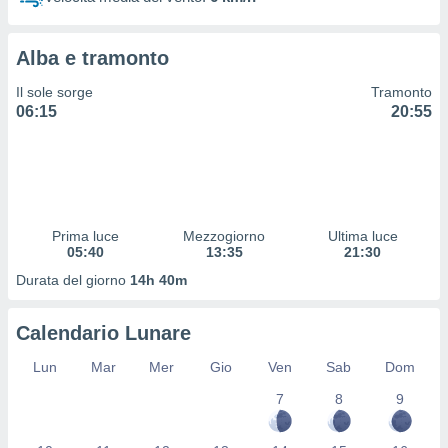
 profili
lezione
cità
Alba e tramonto
izzata,
fili per
Il sole sorge
Tramonto
06:15
20:55
izzazione
nuti,
 profili
lezione
uti
zzati,
Prima luce
Mezzogiorno
Ultima luce
 le
05:40
13:35
21:30
ni degli
 misurare
Durata del giorno
14h 40m
zioni dei
,
Calendario Lunare
ere il
Lun
Mar
Mer
Gio
Ven
Sab
Dom
so
he o la
7
8
9
ione di
enienti
diverse,