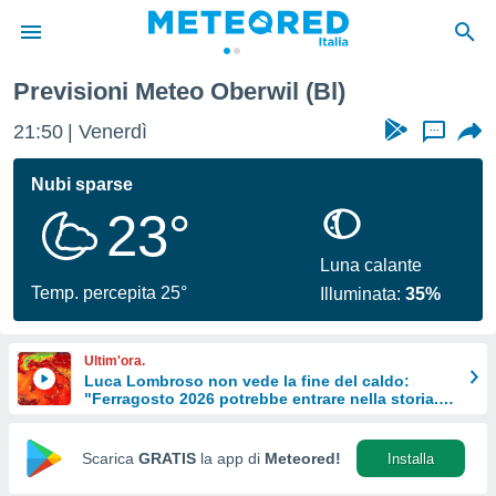
Previsioni Meteo Oberwil (Bl)
tiva
rivacy
21:50
Venerdì
...
ti di
net
Nubi sparse
net)
23°
i
 da
nisti per
Luna calante
 che le
Temp. percepita 25°
Illuminata:
35%
ioni
iano di
È
Ultim'ora.
Luca Lombroso non vede la fine del caldo:
 a
"Ferragosto 2026 potrebbe entrare nella storia.
ito Web
Ecco perché."
do le
opzioni:
Scarica
GRATIS
la app di
Meteored!
Installa
 i