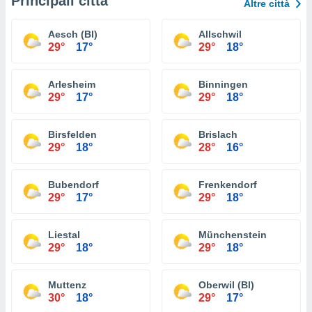
Principali città
Altre città
Aesch (Bl)
Allschwil
29°
17°
29°
18°
Arlesheim
Binningen
29°
17°
29°
18°
Birsfelden
Brislach
29°
18°
28°
16°
Bubendorf
Frenkendorf
29°
17°
29°
18°
Liestal
Münchenstein
29°
18°
29°
18°
Muttenz
Oberwil (Bl)
30°
18°
29°
17°