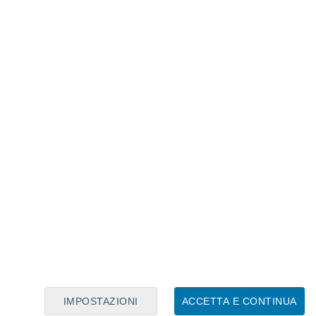
Calendario Lunare
Lun
Mar
Mer
Gio
Ven
Sab
Dom
8
9
10
11
12
13
14
15
16
17
18
19
20
21
IMPOSTAZIONI
ACCETTA E CONTINUA