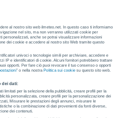
Allerta gialla
Allerta moderata per alte
temperature a Bragadiru oggi
edere al nostro sito web ilmeteo.net. In questo caso ti informiamo
h
avigazione nel sito, ma non verranno utilizzati cookie per
i personalizzati, anche se potrai visualizzare informazioni
azione dei cookie e accedere al nostro sito Web tramite questo
tificatori univoci o tecnologie simili per archiviare, accedere e
e?
zzi IP e identificatori di cookie. Alcuni fornitori potrebbero trattare
 puoi opporti. Per fare ciò puoi revocare il tuo consenso o opporti
di pioggia
Satelliti
Modelli
ostazioni
" o nella nostra
Politica sui cookie
su questo sito web.
 dei dati:
Martedì
Mercoledì
Giovedi
Venerdì
 limitati per la selezione della pubblicità, creare profili per la
bblicità personalizzata, creare profili per la personalizzazione dei
18 Ago
19 Ago
20 Ago
21 Ago
izzati, Misurare le prestazioni degli annunci, misurare le
istiche o la combinazione di dati provenienti da fonti diverse,
ezione dei contenuti.