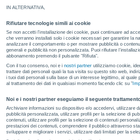
32°
IN ALTERNATIVA,
Rifiutare tecnologie simili ai cookie
Nord
Se non accetti l'installazione dei cookie, puoi continuare ad acc
Temp. percepita 32°
8
-
20 km/
che verranno installati solo i cookie necessari per garantire la n
analizzare il comportamento o per mostrare pubblicità o contenut
generali e pubblicità non personalizzata. Puoi rifiutare l'install
abbonamento premendo il pulsante "Rifiuta".
Ultim'ora.
Ondata di calore fino a Ferragosto: rischia di
Con il tuo consenso, noi e i
nostri partner
utilizziamo cookie, iden
diventare eccezionale. Svolta solo a fine mes
trattare dati personali quali la tua visita su questo sito web, indiri
i tuoi dati personali sulla base di un interesse legittimo, al quale
Il Meteo 1 - 7
Attualità
Mappa di nuvolosità
Radar 
al trattamento dei dati in qualsiasi momento facendo clic su "
Imp
Noi e i nostri partner eseguiamo il seguente trattamento
Domenica
Lunedì
Sabato
Archiviare informazioni su dispositivo e/o accedervi, utilizzare dati
pubblicità personalizzata, utilizzare profili per la selezione di pu
16 Ago
17 Ago
15 Ago
contenuti, utilizzare profili per la selezione di contenuti personal
prestazioni dei contenuti, comprendere il pubblico attraverso stat
sviluppare e migliorare i servizi, utilizzare dati limitati per la sel