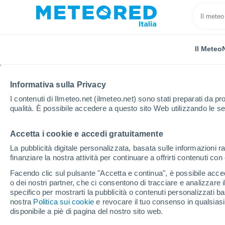
Il Meteo
Informativa sulla Privacy
I contenuti di Ilmeteo.net (ilmeteo.net) sono stati preparati da pro
qualità. È possibile accedere a questo sito Web utilizzando le se
Accetta i cookie e accedi gratuitamente
Home
Romania
Ilfov
Bragadiru
Prossima S
La pubblicità digitale personalizzata, basata sulle informazioni ra
finanziare la nostra attività per continuare a offrirti contenuti co
Previsioni Meteo Bragad
Facendo clic sul pulsante "Accetta e continua", è possibile accede
o dei nostri partner, che ci consentono di tracciare e analizzare
17:37
Sabato
specifico per mostrarti la pubblicità o contenuti personalizzati b
nostra
Politica sui cookie
e revocare il tuo consenso in qualsia
disponibile a piè di pagina del nostro sito web.
Nubi sparse