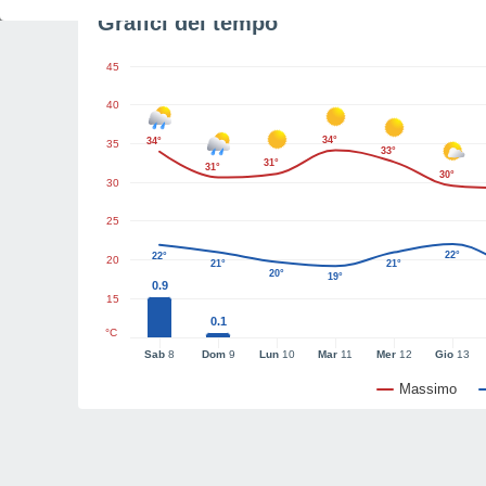
Grafici del tempo
45
40
34°
34°
35
33°
31°
31°
30°
30
25
22°
22°
20
21°
21°
20°
19°
0.9
15
0.1
°C
Sab
8
Dom
9
Lun
10
Mar
11
Mer
12
Gio
13
Massimo