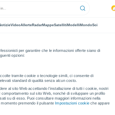
Notizie
Video
Allerte
Radar
Mappe
Satelliti
Modelli
Mondo
Sci
fessionisti per garantire che le informazioni offerte siano di
guenti opzioni:
ettimana
ccolte tramite cookie o tecnologie simili, ci consente di
n elevati standard di qualità senza alcun costo.
iru fra 8 - 14 giorni
re al sito Web accettando l'installazione di tutti i cookie, nostri
 il comportamento sul sito Web, nonché di sviluppare un profilo
...
asati su di esso. Puoi consultare maggiori informazioni nella
si momento premendo il pulsante
Impostazioni cookie
che appare
Per ora
Intervalli nuvolosi nelle prossime
ore