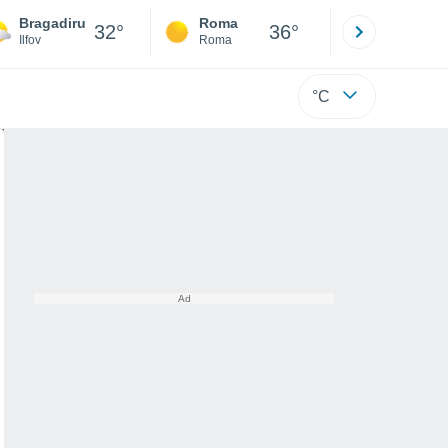
Bragadiru
Roma
Milano
32°
36°
Ilfov
Roma
Milano
°C