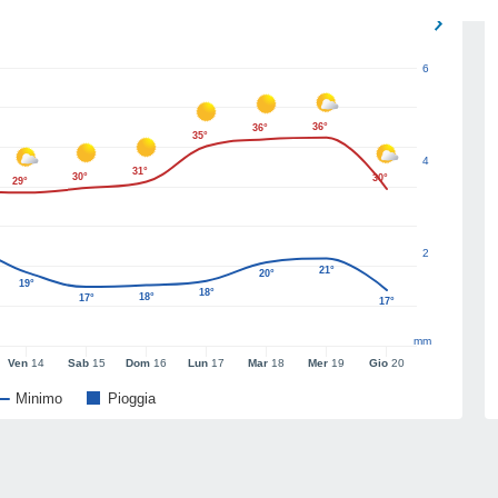
6
36°
36°
35°
4
31°
30°
30°
29°
2
21°
20°
19°
18°
18°
17°
17°
mm
Ven
14
Sab
15
Dom
16
Lun
17
Mar
18
Mer
19
Gio
20
Minimo
Pioggia