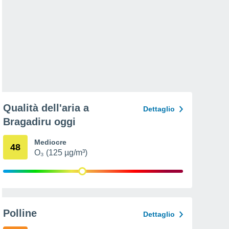
Qualità dell'aria a
Dettaglio
Bragadiru oggi
Mediocre
48
O₃ (125 µg/m³)
Polline
Dettaglio