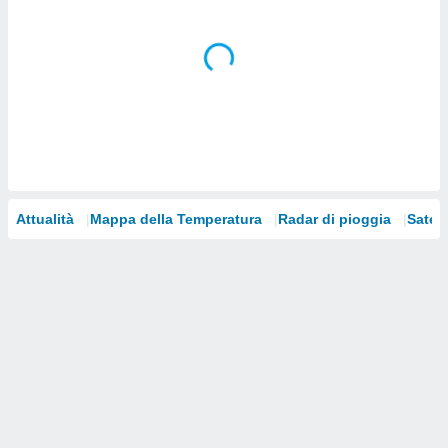
i nostri
artner
Attualità
Mappa della Temperatura
Radar di pioggia
Satelli