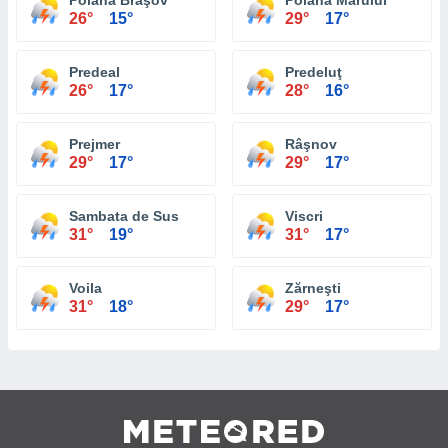
Poiana Braşov
Poiana Mărului
26°
15°
29°
17°
Predeal
Predeluţ
26°
17°
28°
16°
Prejmer
Râşnov
29°
17°
29°
17°
Sambata de Sus
Viscri
31°
19°
31°
17°
Voila
Zărneşti
31°
18°
29°
17°