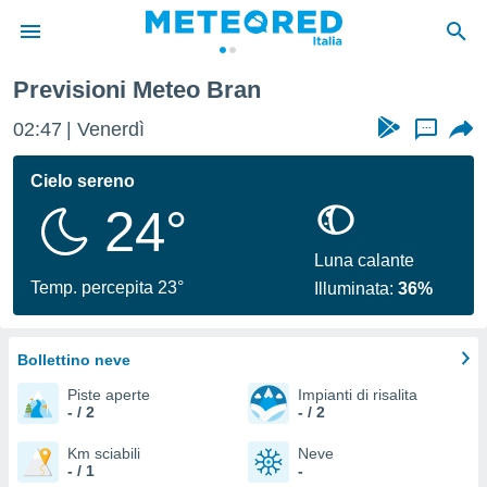
Previsioni Meteo Bran
tiva
rivacy
02:47
Venerdì
...
ti di
net
Cielo sereno
net)
24°
i
 da
nisti per
Luna calante
 che le
Temp. percepita 23°
Illuminata:
36%
ioni
iano di
È
Bollettino neve
 a
Piste aperte
Impianti di risalita
ito Web
- / 2
- / 2
do le
opzioni:
Km sciabili
Neve
- / 1
-
 i