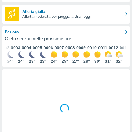
e
Allerta gialla
amente
Allerta moderata per pioggia a Bran oggi
cità
Per ora
izzata,
ACCETTA
Cielo sereno nelle prossime ore
ulle
E
ioni
:00
02:00
03:00
04:00
05:00
06:00
07:00
08:00
09:00
10:00
11:00
12:00
13:
CONTINUA
tramite
4°
24°
24°
23°
23°
24°
25°
27°
29°
30°
31°
32°
33
e simili,
IMPOSTAZIONI
nte di
e la
tività per
re a
ontenuti
ti
 di
senza
sto.
clic sul
 "Accetta