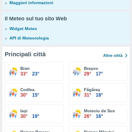
Maggiori informazioni
Il Meteo sul tuo sito Web
Widget Meteo
API di Meteorologia
Principali città
Altre città
Bran
Braşov
33°
23°
29°
17°
Codlea
Făgăraş
30°
15°
31°
18°
Iaşi
Moieciu de Sus
30°
19°
26°
16°