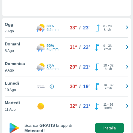
a", è
al sito
ettando
Oggi
zione di
80%
8
-
29
33°
/
23°
6.5 mm
km/h
okie,
7 Ago
dei nostri
che ci
Domani
90%
9
-
33
31°
/
22°
no di
4.8 mm
km/h
8 Ago
 e
e il
Domenica
amento
70%
10
-
32
29°
/
21°
0.3 mm
km/h
 Web,
9 Ago
i
re un
Lunedì
10
-
32
30°
/
19°
pecifico
km/h
10 Ago
arti la
à o
Martedì
i
11
-
36
32°
/
21°
km/h
zzati
11 Ago
 di esso.
sultare
Scarica
GRATIS
la app di
Installa
Meteored!
oni nella