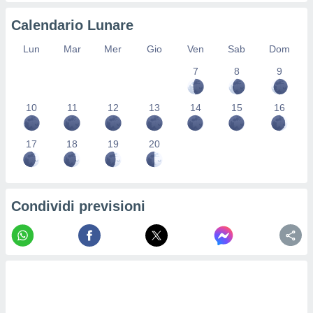
re e
Calendario Lunare
e i
tilizzare
Lun
Mar
Mer
Gio
Ven
Sab
Dom
ati per la
e dei
7
8
9
.
10
11
12
13
14
15
16
izzazione
azione
17
18
19
20
o la
e del
vo,
à e
Condividi previsioni
i
zzati,
one delle
ni dei
 e degli
 ricerche
ico,
di