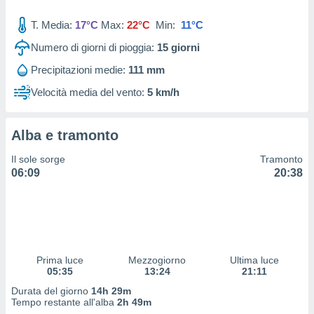
 profili
lezione
T. Media:
17°C
Max:
22°C
Min:
11°C
cità
izzata,
Numero di giorni di pioggia:
15
giorni
fili per
Precipitazioni medie:
111 mm
izzazione
Velocità media del vento:
5 km/h
nuti,
 profili
lezione
Alba e tramonto
uti
zzati,
Il sole sorge
Tramonto
 le
06:09
20:38
ni degli
 misurare
zioni dei
,
ere il
so
Prima luce
Mezzogiorno
Ultima luce
05:35
13:24
21:11
he o la
ione di
Durata del giorno
14h 29m
enienti
Tempo restante all'alba
2h 49m
diverse,