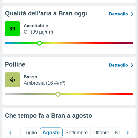
ioni
" o
tra
Qualità dell'aria a Bran oggi
Dettaglio
sui cookie
o sito
Accettabile
39
O₃ (99 µg/m³)
nostri
mo il
te
ento dei
Polline
Dettaglio
re
Basso
ioni su
Ambrosia (16 #/m³)
vo e/o
i,
 dati
er la
 della
Che tempo fa a Bran a
agosto
à, creare
r la
à
Giugno
Luglio
Agosto
Settembre
Ottobre
Novembre
izzata,