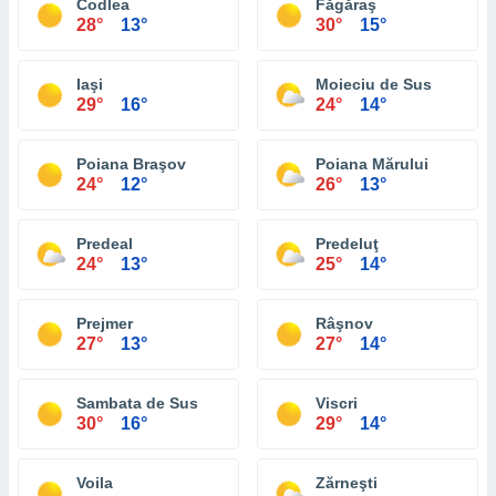
Codlea
Făgăraş
28°
13°
30°
15°
Iaşi
Moieciu de Sus
29°
16°
24°
14°
Poiana Braşov
Poiana Mărului
24°
12°
26°
13°
Predeal
Predeluţ
24°
13°
25°
14°
Prejmer
Râşnov
27°
13°
27°
14°
Sambata de Sus
Viscri
30°
16°
29°
14°
Voila
Zărneşti