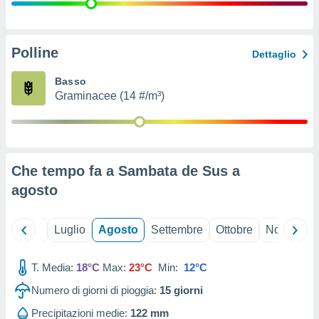
ioni
" o
tra
sui cookie
o sito
Polline
Dettaglio
Basso
nostri
Graminacee (14 #/m³)
mo il
te
ento dei
Che tempo fa a Sambata de Sus a
re
agosto
ioni su
vo e/o
i,
Giugno
Luglio
Agosto
Settembre
Ottobre
Novembre
 dati
er la
 della
T. Media:
18°C
Max:
23°C
Min:
12°C
à, creare
r la
Numero di giorni di pioggia:
15
giorni
à
izzata,
Precipitazioni medie:
122 mm