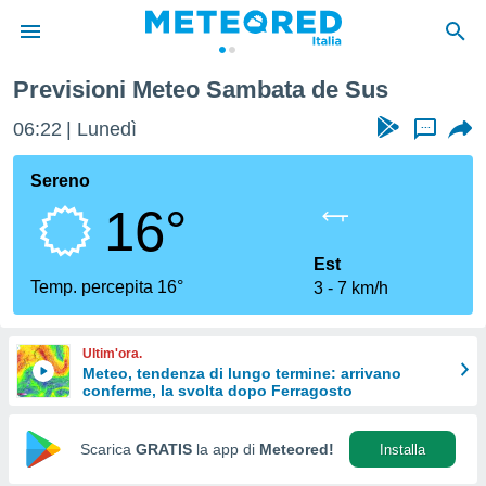
Previsioni Meteo Sambata de Sus
tiva
rivacy
06:22
Lunedì
...
ti di
net
Sereno
net)
16°
i
 da
nisti per
Est
 che le
Temp. percepita 16°
3
7 km/h
ioni
iano di
È
Ultim'ora.
Meteo, tendenza di lungo termine: arrivano
 a
conferme, la svolta dopo Ferragosto
ito Web
do le
opzioni:
Scarica
GRATIS
la app di
Meteored!
Installa
 i