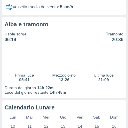
 profili
Velocità media del vento:
5 km/h
lezione
cità
izzata,
Alba e tramonto
fili per
Il sole sorge
Tramonto
izzazione
06:14
20:36
nuti,
 profili
lezione
uti
zzati,
 le
ni degli
Prima luce
Mezzogiorno
Ultima luce
 misurare
05:41
13:26
21:09
zioni dei
Durata del giorno
14h 22m
,
Luce del giorno restante
14h 48m
ere il
so
Calendario Lunare
he o la
ione di
Lun
Mar
Mer
Gio
Ven
Sab
Dom
enienti
10
11
12
13
14
15
16
diverse,