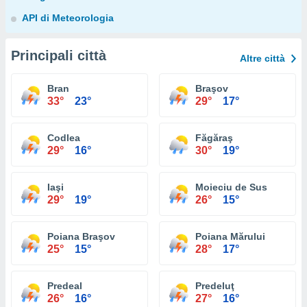
API di Meteorologia
Principali città
Altre città
Bran
Braşov
33°
23°
29°
17°
Codlea
Făgăraş
29°
16°
30°
19°
Iaşi
Moieciu de Sus
29°
19°
26°
15°
Poiana Braşov
Poiana Mărului
25°
15°
28°
17°
Predeal
Predeluţ
26°
16°
27°
16°