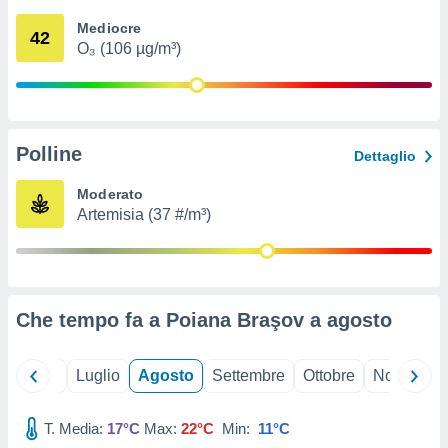
ioni
" o
Mediocre
tra
42
O₃ (106 µg/m³)
sui cookie
o sito
nostri
Polline
Dettaglio
mo il
te
Moderato
ento dei
Artemisia (37 #/m³)
re
ioni su
vo e/o
i,
Che tempo fa a Poiana Braşov a
agosto
 dati
er la
 della
Giugno
Luglio
Agosto
Settembre
Ottobre
Novembre
à, creare
r la
à
T. Media:
17°C
Max:
22°C
Min:
11°C
izzata,