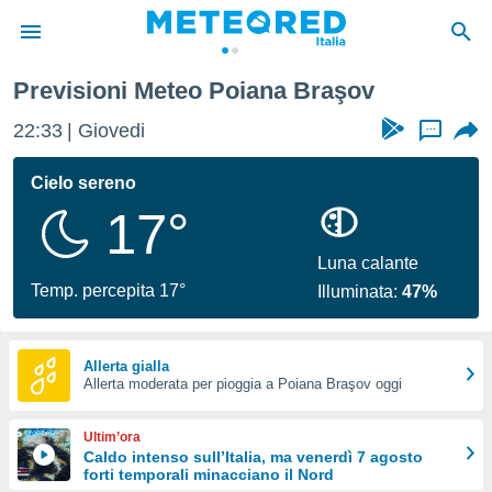
Previsioni Meteo Poiana Braşov
tiva
rivacy
22:33
Giovedi
...
ti di
net
Cielo sereno
net)
17°
i
 da
nisti per
Luna calante
 che le
Temp. percepita 17°
Illuminata:
47%
ioni
iano di
È
Allerta gialla
 a
Allerta moderata per pioggia a Poiana Braşov oggi
ito Web
do le
Ultim’ora
opzioni:
Caldo intenso sull’Italia, ma venerdì 7 agosto
forti temporali minacciano il Nord
 i