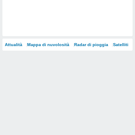
i nostri
artner
Attualità
Mappa di nuvolosità
Radar di pioggia
Satelliti