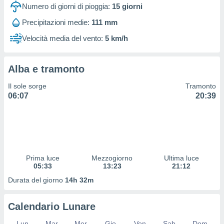
 profili
Numero di giorni di pioggia:
15
giorni
lezione
Precipitazioni medie:
111 mm
cità
izzata,
Velocità media del vento:
5 km/h
fili per
izzazione
Alba e tramonto
nuti,
 profili
Il sole sorge
Tramonto
lezione
06:07
20:39
uti
zzati,
 le
ni degli
 misurare
zioni dei
,
Prima luce
Mezzogiorno
Ultima luce
05:33
13:23
21:12
ere il
Durata del giorno
14h 32m
so
he o la
ione di
Calendario Lunare
enienti
diverse,
Lun
Mar
Mer
Gio
Ven
Sab
Dom