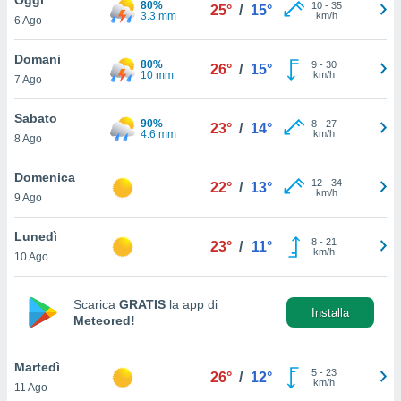
80%
a", è
10
-
35
25°
/
15°
3.3 mm
km/h
6 Ago
al sito
ettando
Domani
80%
9
-
30
26°
/
15°
zione di
10 mm
km/h
7 Ago
okie,
dei nostri
Sabato
90%
8
-
27
che ci
23°
/
14°
4.6 mm
km/h
8 Ago
no di
 e
e il
Domenica
12
-
34
22°
/
13°
amento
km/h
9 Ago
 Web,
i
Lunedì
8
-
21
re un
23°
/
11°
km/h
10 Ago
pecifico
arti la
à o
Scarica
GRATIS
la app di
i
Installa
Meteored!
zzati
 di esso.
sultare
Martedì
5
-
23
26°
/
12°
km/h
11 Ago
oni nella