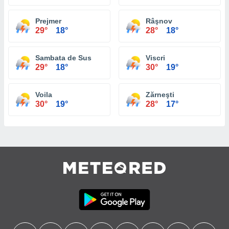
Prejmer
Râşnov
29°
18°
28°
18°
Sambata de Sus
Viscri
29°
18°
30°
19°
Voila
Zărneşti
30°
19°
28°
17°