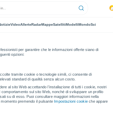
Notizie
Video
Allerte
Radar
Mappe
Satelliti
Modelli
Mondo
Sci
fessionisti per garantire che le informazioni offerte siano di
guenti opzioni:
rgos
Briviesca
ccolte tramite cookie o tecnologie simili, ci consente di
n elevati standard di qualità senza alcun costo.
esca
re al sito Web accettando l'installazione di tutti i cookie, nostri
 il comportamento sul sito Web, nonché di sviluppare un profilo
...
asati su di esso. Puoi consultare maggiori informazioni nella
si momento premendo il pulsante
Impostazioni cookie
che appare
Per ora
Intervalli nuvolosi nelle prossime
ore