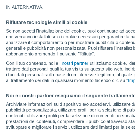
28°
IN ALTERNATIVA,
Rifiutare tecnologie simili ai cookie
Nord
Se non accetti l'installazione dei cookie, puoi continuare ad acc
Temp. percepita 28°
14
-
37 km
che verranno installati solo i cookie necessari per garantire la n
analizzare il comportamento o per mostrare pubblicità o contenut
generali e pubblicità non personalizzata. Puoi rifiutare l'install
abbonamento premendo il pulsante "Rifiuta".
Ultim'ora.
Luca Lombroso non vede la fine del caldo:
Con il tuo consenso, noi e i
nostri partner
utilizziamo cookie, iden
"Ferragosto 2026 potrebbe entrare nella storia
trattare dati personali quali la tua visita su questo sito web, indiri
Ecco perché."
i tuoi dati personali sulla base di un interesse legittimo, al quale
Il Meteo 1 - 7
Attualità
Mappa di nuvolosità
Radar 
al trattamento dei dati in qualsiasi momento facendo clic su "
Imp
Noi e i nostri partner eseguiamo il seguente trattamento
Domani
Domenica
Oggi
Archiviare informazioni su dispositivo e/o accedervi, utilizzare dati
pubblicità personalizzata, utilizzare profili per la selezione di pu
8 Ago
9 Ago
7 Ago
contenuti, utilizzare profili per la selezione di contenuti personal
prestazioni dei contenuti, comprendere il pubblico attraverso stat
sviluppare e migliorare i servizi, utilizzare dati limitati per la sel
80%
40%