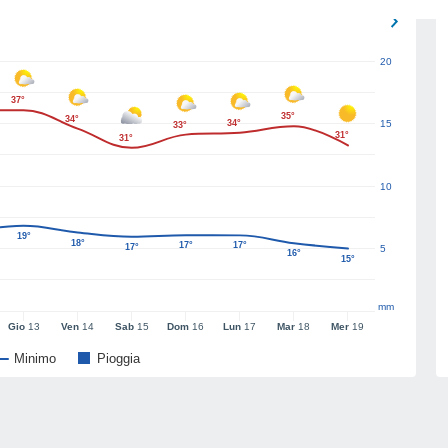
20
37°
35°
34°
34°
15
33°
31°
31°
10
19°
18°
17°
17°
17°
5
16°
15°
mm
Gio
13
Ven
14
Sab
15
Dom
16
Lun
17
Mar
18
Mer
19
Minimo
Pioggia