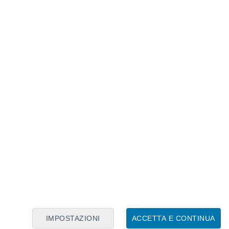
Calendario Lunare
Lun
Mar
Mer
Gio
Ven
Sab
Dom
7
8
9
10
11
12
13
14
15
16
17
18
19
20
IMPOSTAZIONI
ACCETTA E CONTINUA