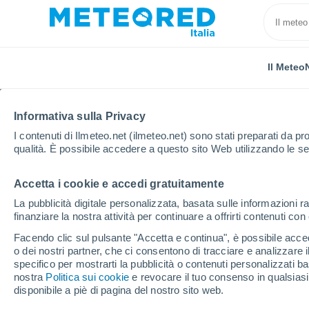
Il Meteo
Informativa sulla Privacy
I contenuti di Ilmeteo.net (ilmeteo.net) sono stati preparati da pro
qualità. È possibile accedere a questo sito Web utilizzando le se
Accetta i cookie e accedi gratuitamente
Home
Spagna
Castiglia e León
Provincia di Bu
La pubblicità digitale personalizzata, basata sulle informazioni ra
finanziare la nostra attività per continuare a offrirti contenuti co
Previsioni Meteo Brivi
Facendo clic sul pulsante "Accetta e continua", è possibile accede
o dei nostri partner, che ci consentono di tracciare e analizzare
20:18
Venerdì
specifico per mostrarti la pubblicità o contenuti personalizzati b
nostra
Politica sui cookie
e revocare il tuo consenso in qualsia
disponibile a piè di pagina del nostro sito web.
Nubi sparse