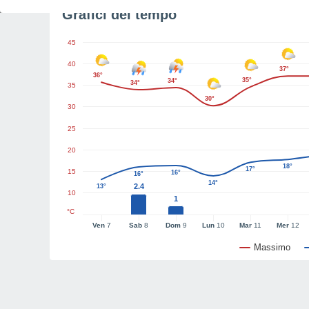
Grafici del tempo
45
40
37°
36°
35°
34°
34°
35
30°
30
25
20
18°
17°
15
16°
16°
14°
2.4
13°
10
1
°C
Ven
7
Sab
8
Dom
9
Lun
10
Mar
11
Mer
12
Massimo