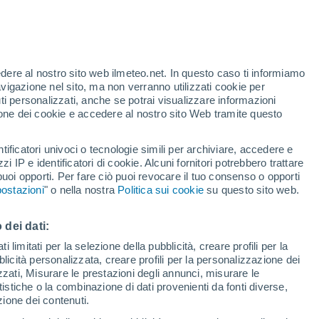
Rischio di temporali
Questo weekend
edere al nostro sito web ilmeteo.net. In questo caso ti informiamo
/h
avigazione nel sito, ma non verranno utilizzati cookie per
i personalizzati, anche se potrai visualizzare informazioni
azione dei cookie e accedere al nostro sito Web tramite questo
tificatori univoci o tecnologie simili per archiviare, accedere e
.
zzi IP e identificatori di cookie. Alcuni fornitori potrebbero trattare
 puoi opporti. Per fare ciò puoi revocare il tuo consenso o opporti
di pioggia
Satelliti
Modelli
ostazioni
" o nella nostra
Politica sui cookie
su questo sito web.
 dei dati:
Lunedì
Martedì
Mercoledì
Giovedi
 limitati per la selezione della pubblicità, creare profili per la
bblicità personalizzata, creare profili per la personalizzazione dei
10 Ago
11 Ago
12 Ago
13 Ago
izzati, Misurare le prestazioni degli annunci, misurare le
istiche o la combinazione di dati provenienti da fonti diverse,
ezione dei contenuti.