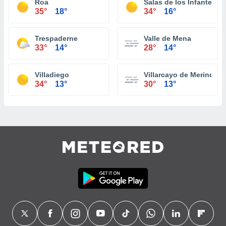
Roa
Salas de los Infantes
35°
18°
34°
16°
Trespaderne
Valle de Mena
33°
14°
28°
14°
Villadiego
Villarcayo de Merindad d
34°
13°
30°
13°