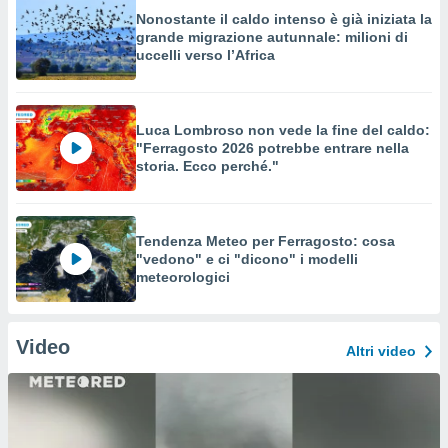
Nonostante il caldo intenso è già iniziata la
grande migrazione autunnale: milioni di
uccelli verso l’Africa
Luca Lombroso non vede la fine del caldo:
"Ferragosto 2026 potrebbe entrare nella
storia. Ecco perché."
Tendenza Meteo per Ferragosto: cosa
"vedono" e ci "dicono" i modelli
meteorologici
Video
Altri video