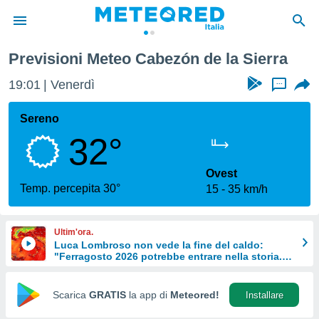
ezón de la Sierra
Previsioni Meteo Cabezón de la Sierra
tiva
rivacy
19:01
Venerdì
...
ti di
net
Sereno
net)
32°
i
 da
nisti per
Ovest
 che le
Temp. percepita 30°
15
35 km/h
ioni
iano di
È
Ultim'ora.
Luca Lombroso non vede la fine del caldo:
 a
"Ferragosto 2026 potrebbe entrare nella storia.
ito Web
Ecco perché.
do le
opzioni:
Scarica
GRATIS
la app di
Meteored!
Installare
 i