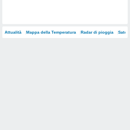
i nostri
artner
Attualità
Mappa della Temperatura
Radar di pioggia
Satelli