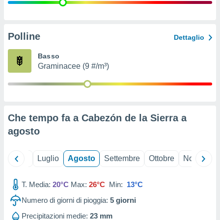
ioni
" o
tra
sui cookie
o sito
Polline
Dettaglio
Basso
nostri
Graminacee (9 #/m³)
mo il
te
ento dei
Che tempo fa a Cabezón de la Sierra a
re
agosto
ioni su
vo e/o
i,
Giugno
Luglio
Agosto
Settembre
Ottobre
Novembre
 dati
er la
 della
T. Media:
20°C
Max:
26°C
Min:
13°C
à, creare
r la
Numero di giorni di pioggia:
5
giorni
à
izzata,
Precipitazioni medie:
23 mm