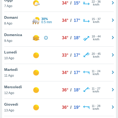
a", è
22
-
36
34°
/
15°
km/h
7 Ago
al sito
ettando
Domani
30%
15
-
37
34°
/
17°
zione di
0.5 mm
km/h
8 Ago
okie,
dei nostri
Domenica
18
-
44
che ci
34°
/
18°
km/h
9 Ago
no di
 e
e il
Lunedì
20
-
45
33°
/
17°
amento
km/h
10 Ago
 Web,
i
Martedì
11
-
24
re un
34°
/
17°
km/h
11 Ago
pecifico
arti la
Mercoledì
à o
11
-
27
36°
/
18°
km/h
i
12 Ago
zzati
 di esso.
Giovedi
11
-
28
sultare
36°
/
19°
km/h
13 Ago
oni nella