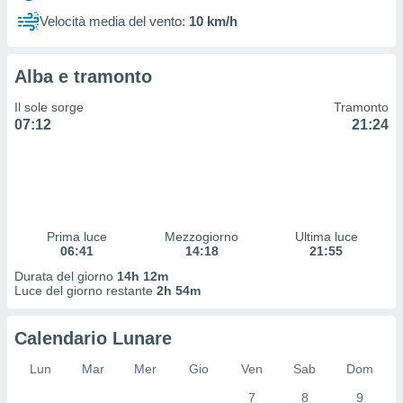
 profili
Velocità media del vento:
10 km/h
lezione
cità
izzata,
Alba e tramonto
fili per
Il sole sorge
Tramonto
izzazione
07:12
21:24
nuti,
 profili
lezione
uti
zzati,
 le
ni degli
Prima luce
Mezzogiorno
Ultima luce
 misurare
06:41
14:18
21:55
zioni dei
Durata del giorno
14h 12m
,
Luce del giorno restante
2h 54m
ere il
so
Calendario Lunare
he o la
ione di
Lun
Mar
Mer
Gio
Ven
Sab
Dom
enienti
7
8
9
diverse,