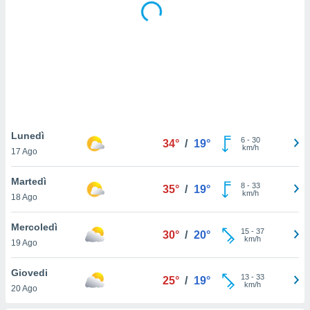
puoi
re ad
 al
ito web
et. In
aso ti
mo che
installati
okie
i per
Lunedì
6
-
30
 la
34°
/
19°
km/h
17 Ago
one nel
 non
utilizzati
Martedì
8
-
33
35°
/
19°
er
km/h
18 Ago
e il
amento o
Mercoledì
15
-
37
rare
30°
/
20°
km/h
19 Ago
à o
i
Giovedi
zzati,
13
-
33
25°
/
19°
km/h
 potrai
20 Ago
are