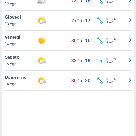
23°
/
18°
km/h
12 Ago
sui cookie
e il tuo
Giovedi
15
-
36
27°
/
17°
 in
km/h
13 Ago
o
Venerdì
 il
10
-
26
30°
/
16°
km/h
14 Ago
azioni
kie
Sabato
16
-
39
32°
/
19°
re
km/h
15 Ago
le a piè
 del
Domenica
16
-
36
to web.
30°
/
20°
km/h
16 Ago
ATIVA,
e
gie
i cookie
ccetti
zione dei