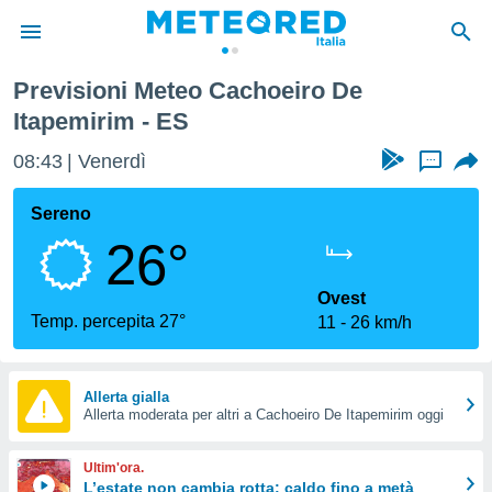
Previsioni Meteo Cachoeiro De
tiva
Itapemirim - ES
rivacy
ti di
08:43
Venerdì
...
net
net)
Sereno
i
 da
26°
nisti per
 che le
Ovest
ioni
Temp. percepita 27°
iano di
11
26 km/h
È
 a
Allerta gialla
ito Web
Allerta moderata per altri a Cachoeiro De Itapemirim oggi
do le
opzioni:
Ultim'ora.
L’estate non cambia rotta: caldo fino a metà
 i