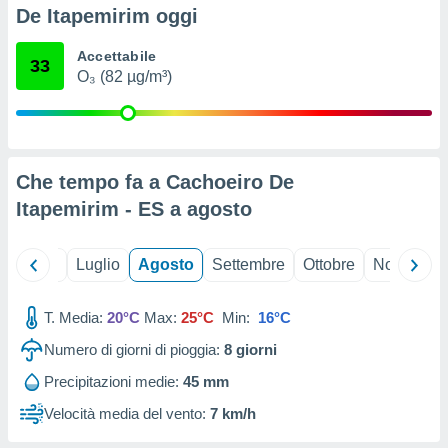
ioni
" o
De Itapemirim oggi
tra
sui cookie
Accettabile
33
o sito
O₃ (82 µg/m³)
nostri
mo il
Che tempo fa a Cachoeiro De
te
ento dei
Itapemirim - ES a
agosto
re
Giugno
Luglio
Agosto
Settembre
Ottobre
Novembre
ioni su
vo e/o
i,
T. Media:
20°C
Max:
25°C
Min:
16°C
 dati
er la
Numero di giorni di pioggia:
8
giorni
 della
Precipitazioni medie:
45 mm
à, creare
r la
Velocità media del vento:
7 km/h
à
izzata,