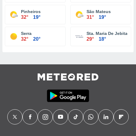
Pinheiros
São Mateus
32°
19°
31°
19°
Serra
Sta. Maria De Jebita
32°
20°
29°
18°