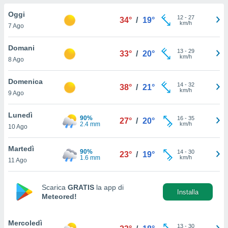
a", è
Oggi
12
-
27
34°
/
19°
al sito
km/h
7 Ago
ettando
zione di
Domani
13
-
29
okie,
33°
/
20°
km/h
8 Ago
dei nostri
che ci
no di
Domenica
14
-
32
38°
/
21°
 e
km/h
9 Ago
e il
amento
Lunedì
90%
16
-
35
 Web,
27°
/
20°
2.4 mm
km/h
10 Ago
i
re un
Martedì
pecifico
90%
14
-
30
23°
/
19°
1.6 mm
km/h
arti la
11 Ago
à o
i
zzati
Scarica
GRATIS
la app di
Installa
Meteored!
 di esso.
sultare
Mercoledì
oni nella
13
-
30