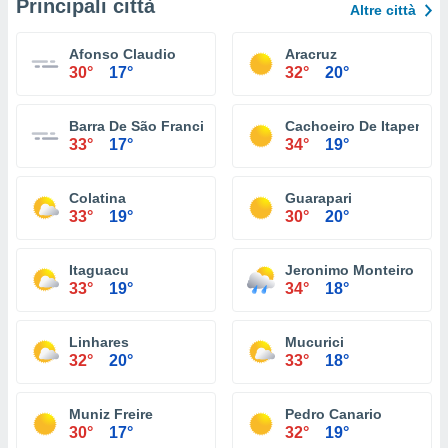
Principali città
Altre città
Afonso Claudio
Aracruz
30°
17°
32°
20°
Barra De São Francisco
Cachoeiro De Itapemiri
33°
17°
34°
19°
Colatina
Guarapari
33°
19°
30°
20°
Itaguacu
Jeronimo Monteiro
33°
19°
34°
18°
Linhares
Mucurici
32°
20°
33°
18°
Muniz Freire
Pedro Canario
30°
17°
32°
19°