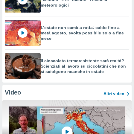
meteorologici
L’estate non cambia rotta: caldo fino a
metà agosto, svolta possibile solo a fine
mese
Il cioccolato termoresistente sarà realtà?
Scienziati al lavoro su ciccolatini che non
si sciolgono neanche in estate
Video
Altri video