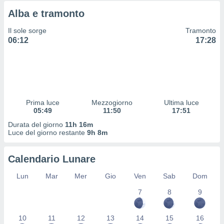
 profili
Alba e tramonto
lezione
cità
Il sole sorge
Tramonto
izzata,
06:12
17:28
fili per
izzazione
nuti,
 profili
lezione
uti
Prima luce
Mezzogiorno
Ultima luce
zzati,
05:49
11:50
17:51
 le
Durata del giorno
11h 16m
ni degli
Luce del giorno restante
9h 8m
 misurare
zioni dei
,
Calendario Lunare
ere il
Lun
Mar
Mer
Gio
Ven
Sab
Dom
so
7
8
9
he o la
ione di
enienti
10
11
12
13
14
15
16
diverse,