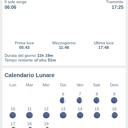
Il sole sorge
Tramonto
 profili
06:06
17:25
lezione
cità
izzata,
fili per
izzazione
nuti,
Prima luce
Mezzogiorno
Ultima luce
 profili
05:43
11:46
17:48
lezione
Durata del giorno
11h 19m
uti
Tempo restante all'alba
51m
zzati,
 le
ni degli
Calendario Lunare
 misurare
zioni dei
Lun
Mar
Mer
Gio
Ven
Sab
Dom
,
6
7
8
9
ere il
so
10
11
12
13
14
15
16
he o la
ione di
enienti
17
18
19
diverse,