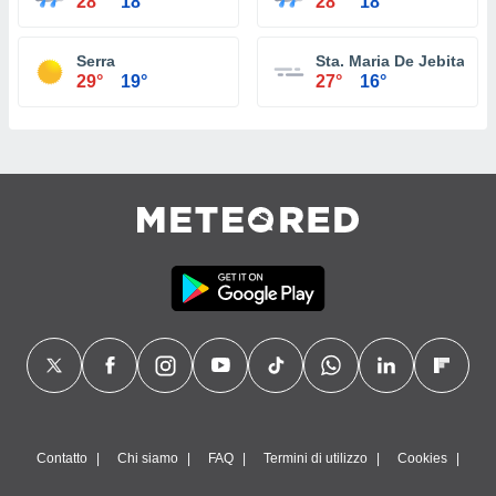
28°
18°
28°
18°
Serra
Sta. Maria De Jebita
29°
19°
27°
16°
Contatto
Chi siamo
FAQ
Termini di utilizzo
Cookies