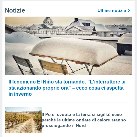
Notizie
Ultime notizie
Il fenomeno El Niño sta tornando: "L'interruttore si
sta azionando proprio ora" – ecco cosa ci aspetta
in inverno
Il Po si svuota e la terra si sigilla: ecco
perché le ultime ondate di calore stanno
prosciugando il Nord