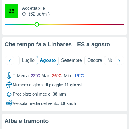
ioni
" o
Accettabile
tra
25
O₃ (62 µg/m³)
sui cookie
o sito
nostri
Che tempo fa a Linhares - ES a
agosto
mo il
te
ento dei
Giugno
Luglio
Agosto
Settembre
Ottobre
Novembre
re
T. Media:
22°C
Max:
26°C
Min:
19°C
ioni su
vo e/o
Numero di giorni di pioggia:
11
giorni
i,
 dati
Precipitazioni medie:
38 mm
er la
Velocità media del vento:
10 km/h
 della
à, creare
r la
Alba e tramonto
à
izzata,