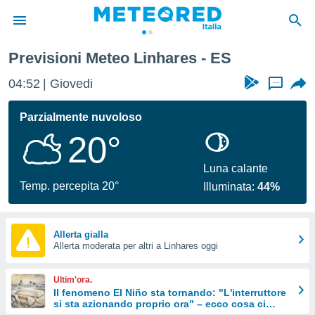
Previsioni Meteo Linhares - ES
tiva
rivacy
04:52
Giovedi
...
ti di
net
Parzialmente nuvoloso
net)
20°
i
 da
nisti per
Luna calante
 che le
Temp. percepita 20°
Illuminata:
44%
ioni
iano di
È
Allerta gialla
 a
Allerta moderata per altri a Linhares oggi
ito Web
do le
Ultim'ora.
opzioni:
Il fenomeno El Niño sta tornando: "L'interruttore
si sta azionando proprio ora" – ecco cosa ci
 i