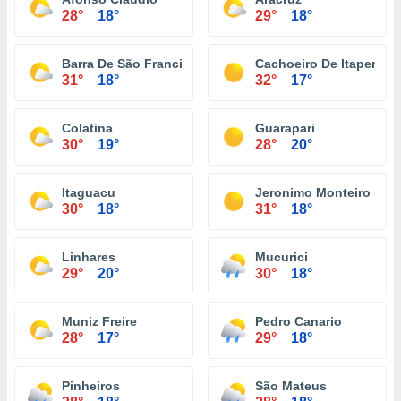
28°
18°
29°
18°
Barra De São Francisco
Cachoeiro De Itapemiri
31°
18°
32°
17°
Colatina
Guarapari
30°
19°
28°
20°
Itaguacu
Jeronimo Monteiro
30°
18°
31°
18°
Linhares
Mucurici
29°
20°
30°
18°
Muniz Freire
Pedro Canario
28°
17°
29°
18°
Pinheiros
São Mateus