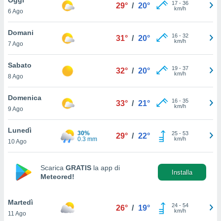
a", è
17
-
36
29°
/
20°
km/h
6 Ago
al sito
ettando
Domani
16
-
32
31°
/
20°
zione di
km/h
7 Ago
okie,
dei nostri
Sabato
19
-
37
che ci
32°
/
20°
km/h
8 Ago
no di
 e
e il
Domenica
16
-
35
33°
/
21°
amento
km/h
9 Ago
 Web,
i
Lunedì
30%
25
-
53
re un
29°
/
22°
0.3 mm
km/h
10 Ago
pecifico
arti la
à o
Scarica
GRATIS
la app di
i
Installa
Meteored!
zzati
 di esso.
sultare
Martedì
24
-
54
26°
/
19°
km/h
11 Ago
oni nella