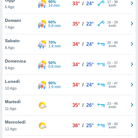
90%
a", è
17
-
38
33°
/
24°
14 mm
km/h
6 Ago
al sito
ettando
Domani
60%
16
-
29
35°
/
22°
zione di
0.8 mm
km/h
7 Ago
okie,
dei nostri
Sabato
70%
20
-
40
che ci
34°
/
24°
1.8 mm
km/h
8 Ago
no di
 e
e il
Domenica
50%
21
-
37
34°
/
25°
amento
0.8 mm
km/h
9 Ago
 Web,
i
Lunedì
90%
22
-
47
re un
34°
/
24°
1.9 mm
km/h
10 Ago
pecifico
arti la
Martedì
à o
23
-
46
35°
/
26°
km/h
i
11 Ago
zzati
 di esso.
Mercoledì
18
-
40
sultare
36°
/
25°
km/h
12 Ago
oni nella