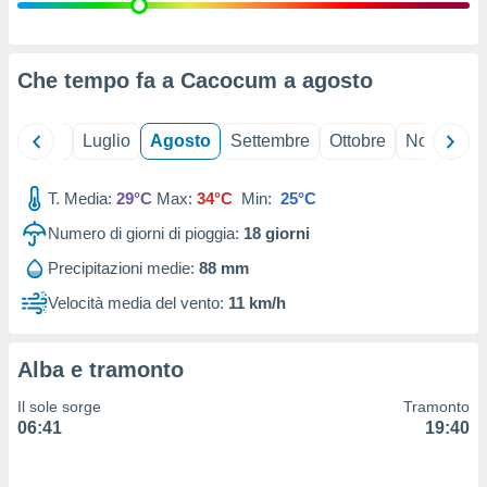
ioni
" o
tra
sui cookie
o sito
Che tempo fa a Cacocum a
agosto
nostri
Giugno
Luglio
Agosto
Settembre
Ottobre
Novembre
mo il
T. Media:
29°C
Max:
34°C
Min:
25°C
te
ento dei
Numero di giorni di pioggia:
18
giorni
Precipitazioni medie:
88 mm
re
ioni su
Velocità media del vento:
11 km/h
vo e/o
i,
 dati
Alba e tramonto
er la
 della
Il sole sorge
Tramonto
à, creare
06:41
19:40
r la
à
izzata,