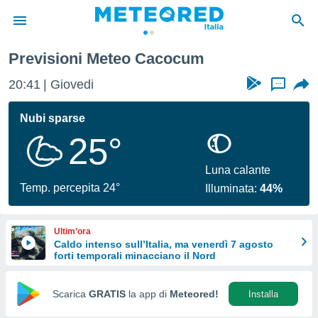
Previsioni Meteo Cacocum
tiva
rivacy
20:41
Giovedi
...
ti di
net
Nubi sparse
net)
25°
i
 da
nisti per
Luna calante
 che le
Temp. percepita 24°
Illuminata:
44%
ioni
iano di
È
Ultim’ora
Caldo intenso sull’Italia, ma venerdì 7 agosto
 a
forti temporali minacciano il Nord
ito Web
do le
opzioni:
Scarica
GRATIS
la app di
Meteored!
Installa
 i