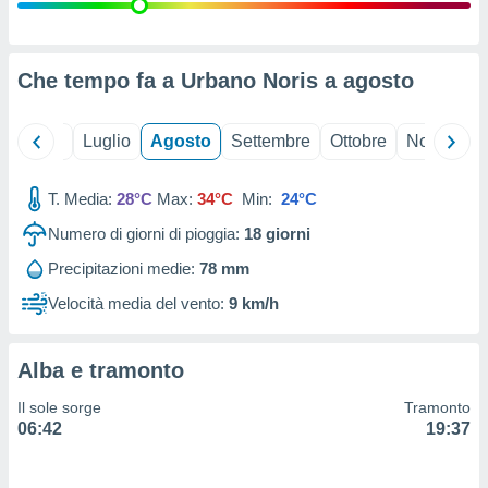
ioni
" o
tra
sui cookie
o sito
Che tempo fa a Urbano Noris a
agosto
nostri
Giugno
Luglio
Agosto
Settembre
Ottobre
Novembre
mo il
T. Media:
28°C
Max:
34°C
Min:
24°C
te
ento dei
Numero di giorni di pioggia:
18
giorni
Precipitazioni medie:
78 mm
re
ioni su
Velocità media del vento:
9 km/h
vo e/o
i,
 dati
Alba e tramonto
er la
 della
Il sole sorge
Tramonto
à, creare
06:42
19:37
r la
à
izzata,