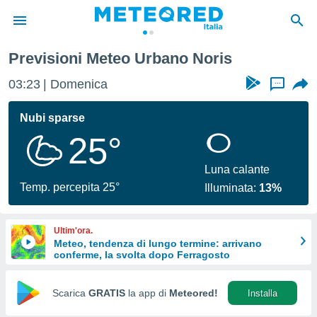
Previsioni Meteo Urbano Noris
tiva
rivacy
03:23
Domenica
...
ti di
net
Nubi sparse
net)
25°
i
 da
nisti per
Luna calante
 che le
Temp. percepita 25°
Illuminata:
13%
ioni
iano di
È
Ultim'ora.
Meteo, tendenza di lungo termine: arrivano
 a
conferme, la svolta dopo Ferragosto
ito Web
do le
opzioni:
Scarica
GRATIS
la app di
Meteored!
Installa
 i