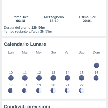
 profili
lezione
cità
izzata,
Prima luce
Mezzogiorno
Ultima luce
fili per
06:18
13:10
20:01
Durata del giorno
12h 56m
izzazione
Tempo restante all'alba
2h 55m
nuti,
 profili
Calendario Lunare
lezione
uti
Lun
Mar
Mer
Gio
Ven
Sab
Dom
zzati,
 le
9
ni degli
 misurare
zioni dei
10
11
12
13
14
15
16
,
ere il
17
18
19
20
21
22
so
he o la
ione di
enienti
Condividi previsioni
diverse,