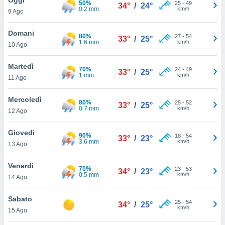
50%
a", è
25
-
49
34°
/
24°
0.2 mm
km/h
9 Ago
al sito
ettando
Domani
80%
27
-
54
33°
/
25°
zione di
1.6 mm
km/h
10 Ago
okie,
dei nostri
Martedì
70%
24
-
49
che ci
33°
/
25°
1 mm
km/h
11 Ago
no di
 e
e il
Mercoledì
80%
25
-
52
33°
/
25°
amento
0.7 mm
km/h
12 Ago
 Web,
i
Giovedi
90%
18
-
54
re un
33°
/
23°
3.6 mm
km/h
13 Ago
pecifico
arti la
Venerdì
à o
70%
23
-
53
34°
/
23°
0.5 mm
km/h
i
14 Ago
zzati
 di esso.
Sabato
25
-
54
sultare
34°
/
25°
km/h
15 Ago
oni nella