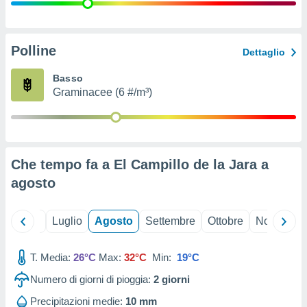
ioni
" o
tra
sui cookie
o sito
Polline
Dettaglio
Basso
nostri
Graminacee (6 #/m³)
mo il
te
ento dei
Che tempo fa a El Campillo de la Jara a
re
agosto
ioni su
vo e/o
i,
Giugno
Luglio
Agosto
Settembre
Ottobre
Novembre
 dati
er la
 della
T. Media:
26°C
Max:
32°C
Min:
19°C
à, creare
r la
Numero di giorni di pioggia:
2
giorni
à
izzata,
Precipitazioni medie:
10 mm