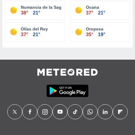
Numancia de la Sagra
Ocana
38°
21°
37°
21°
Olías del Rey
Oropesa
37°
21°
35°
19°