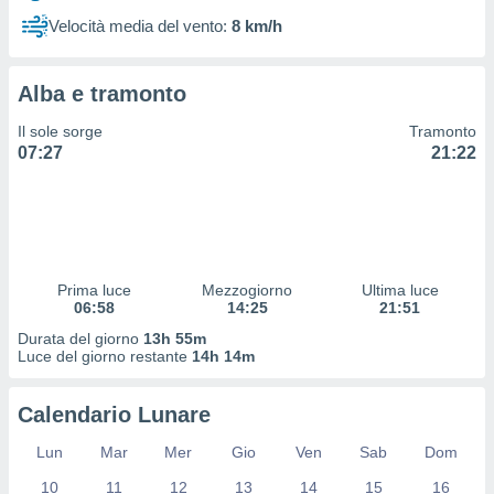
 profili
Velocità media del vento:
8 km/h
lezione
cità
izzata,
Alba e tramonto
fili per
Il sole sorge
Tramonto
izzazione
07:27
21:22
nuti,
 profili
lezione
uti
zzati,
 le
ni degli
Prima luce
Mezzogiorno
Ultima luce
 misurare
06:58
14:25
21:51
zioni dei
Durata del giorno
13h 55m
,
Luce del giorno restante
14h 14m
ere il
so
Calendario Lunare
he o la
ione di
Lun
Mar
Mer
Gio
Ven
Sab
Dom
enienti
10
11
12
13
14
15
16
diverse,