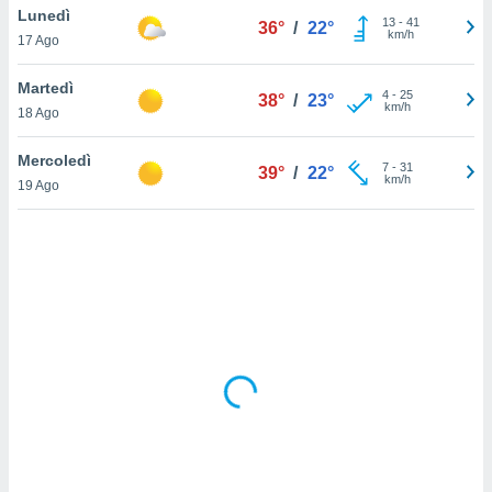
Lunedì
13
-
41
36°
/
22°
km/h
sui cookie
17 Ago
e il tuo
 in
Martedì
4
-
25
38°
/
23°
km/h
18 Ago
o
 il
Mercoledì
7
-
31
39°
/
22°
km/h
azioni
19 Ago
kie
re
le a piè
 del
to web.
ATIVA,
e
gie
i cookie
ccetti
zione dei