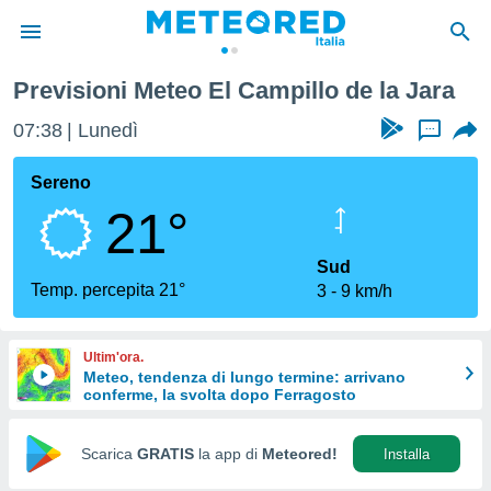
El Campillo de la Jara
Previsioni Meteo El Campillo de la Jara
tiva
rivacy
07:38
Lunedì
...
ti di
net
Sereno
net)
21°
i
 da
nisti per
Sud
 che le
Temp. percepita 21°
3
9 km/h
ioni
iano di
È
Ultim'ora.
Meteo, tendenza di lungo termine: arrivano
 a
conferme, la svolta dopo Ferragosto
ito Web
do le
opzioni:
Scarica
GRATIS
la app di
Meteored!
Installa
 i