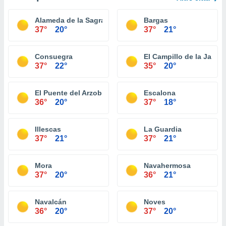
Alameda de la Sagra
Bargas
37°
20°
37°
21°
Consuegra
El Campillo de la Jara
37°
22°
35°
20°
El Puente del Arzobispo
Escalona
36°
20°
37°
18°
Illescas
La Guardia
37°
21°
37°
21°
Mora
Navahermosa
37°
20°
36°
21°
Navalcán
Noves
36°
20°
37°
20°