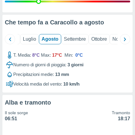
ioni
" o
tra
sui cookie
o sito
Che tempo fa a Caracollo a
agosto
nostri
Giugno
Luglio
Agosto
Settembre
Ottobre
Novembre
mo il
T. Media:
8°C
Max:
17°C
Min:
0°C
te
ento dei
Numero di giorni di pioggia:
3
giorni
Precipitazioni medie:
13 mm
re
ioni su
Velocità media del vento:
10 km/h
vo e/o
i,
 dati
Alba e tramonto
er la
 della
Il sole sorge
Tramonto
à, creare
06:51
18:17
r la
à
izzata,