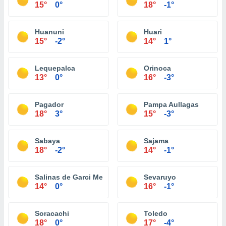
15°
0°
18°
-1°
Huanuni
Huari
15°
-2°
14°
1°
Lequepalca
Orinoca
13°
0°
16°
-3°
Pagador
Pampa Aullagas
18°
3°
15°
-3°
Sabaya
Sajama
18°
-2°
14°
-1°
Salinas de Garci Mendoza
Sevaruyo
14°
0°
16°
-1°
Soracachi
Toledo
18°
0°
17°
-4°