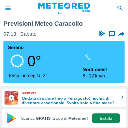
Previsioni Meteo Caracollo
tiva
rivacy
07:13
Sabato
...
ti di
net
Sereno
net)
0°
i
 da
nisti per
Nord-ovest
 che le
Temp. percepita -2°
8
12 km/h
ioni
iano di
È
Ultim'ora.
Ondata di calore fino a Ferragosto: rischia di
 a
diventare eccezionale. Svolta solo a fine mese?
ito Web
do le
opzioni:
Scarica
GRATIS
la app di
Meteored!
Installa
 i