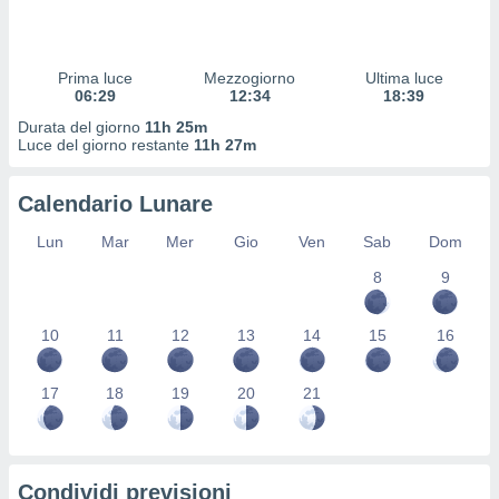
 profili
lezione
cità
izzata,
Prima luce
Mezzogiorno
Ultima luce
fili per
06:29
12:34
18:39
Durata del giorno
11h 25m
izzazione
Luce del giorno restante
11h 27m
nuti,
 profili
Calendario Lunare
lezione
uti
Lun
Mar
Mer
Gio
Ven
Sab
Dom
zzati,
 le
8
9
ni degli
 misurare
zioni dei
10
11
12
13
14
15
16
,
ere il
17
18
19
20
21
so
he o la
ione di
enienti
Condividi previsioni
diverse,