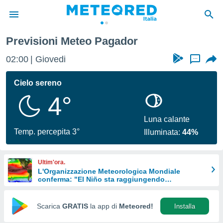
Previsioni Meteo Pagador
tiva
rivacy
02:01
Giovedi
...
ti di
net
Cielo sereno
net)
4°
i
 da
nisti per
Luna calante
 che le
Temp. percepita 3°
Illuminata:
44%
ioni
iano di
È
Ultim'ora.
L'Organizzazione Meteorologica Mondiale
 a
conferma: "El Niño sta raggiungendo
ito Web
un'intensità mai vista da diversi anni"
do le
opzioni:
Scarica
GRATIS
la app di
Meteored!
Installa
 i