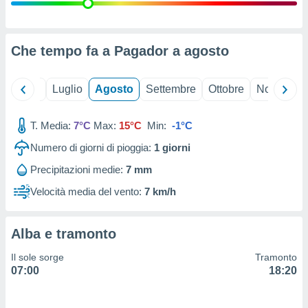
ioni
" o
tra
sui cookie
o sito
Che tempo fa a Pagador a
agosto
nostri
Giugno
Luglio
Agosto
Settembre
Ottobre
Novembre
mo il
T. Media:
7°C
Max:
15°C
Min:
-1°C
te
ento dei
Numero di giorni di pioggia:
1
giorni
Precipitazioni medie:
7 mm
re
ioni su
Velocità media del vento:
7 km/h
vo e/o
i,
 dati
Alba e tramonto
er la
 della
Il sole sorge
Tramonto
à, creare
07:00
18:20
r la
à
izzata,