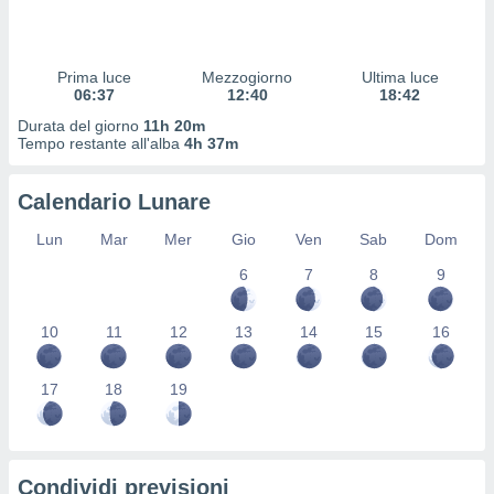
 profili
lezione
cità
izzata,
Prima luce
Mezzogiorno
Ultima luce
fili per
06:37
12:40
18:42
Durata del giorno
11h 20m
izzazione
Tempo restante all'alba
4h 37m
nuti,
 profili
Calendario Lunare
lezione
uti
Lun
Mar
Mer
Gio
Ven
Sab
Dom
zzati,
 le
6
7
8
9
ni degli
 misurare
zioni dei
10
11
12
13
14
15
16
,
ere il
17
18
19
so
he o la
ione di
enienti
Condividi previsioni
diverse,