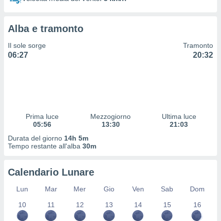
 profili
lezione
cità
Alba e tramonto
izzata,
fili per
Il sole sorge
Tramonto
06:27
20:32
izzazione
nuti,
 profili
lezione
uti
zzati,
Prima luce
Mezzogiorno
Ultima luce
 le
05:56
13:30
21:03
ni degli
 misurare
Durata del giorno
14h 5m
zioni dei
Tempo restante all'alba
30m
,
ere il
Calendario Lunare
so
Lun
Mar
Mer
Gio
Ven
Sab
Dom
he o la
ione di
10
11
12
13
14
15
16
enienti
diverse,