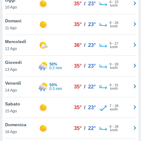
a", è
6
-
23
35°
/
23°
km/h
10 Ago
al sito
ettando
Domani
8
-
26
35°
/
23°
zione di
km/h
11 Ago
okie,
dei nostri
Mercoledì
9
-
27
che ci
36°
/
23°
km/h
12 Ago
no di
 e
e il
Giovedi
50%
9
-
28
35°
/
23°
amento
0.2 mm
km/h
13 Ago
 Web,
i
Venerdì
50%
9
-
31
re un
35°
/
22°
0.3 mm
km/h
14 Ago
pecifico
arti la
Sabato
à o
7
-
28
35°
/
23°
km/h
i
15 Ago
zzati
 di esso.
Domenica
9
-
28
sultare
35°
/
22°
km/h
16 Ago
oni nella