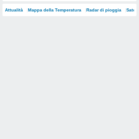
i nostri
Attualità
Mappa della Temperatura
Radar di pioggia
Satelli
artner