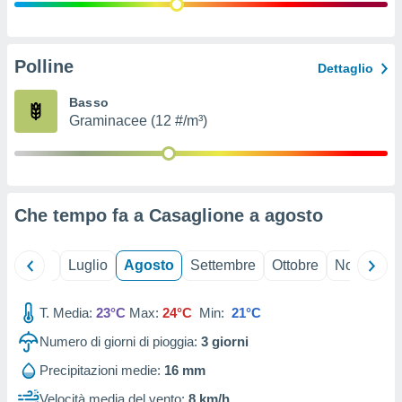
ioni
" o
tra
sui cookie
o sito
Polline
Dettaglio
Basso
nostri
Graminacee (12 #/m³)
mo il
te
ento dei
Che tempo fa a Casaglione a
agosto
re
ioni su
vo e/o
Giugno
Luglio
Agosto
Settembre
Ottobre
Novembre
i,
 dati
er la
T. Media:
23°C
Max:
24°C
Min:
21°C
 della
Numero di giorni di pioggia:
3
giorni
à, creare
r la
Precipitazioni medie:
16 mm
à
izzata,
Velocità media del vento:
8 km/h