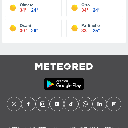
Olmeto
Orto
34°
24°
34°
24°
Osani
Partinello
30°
26°
33°
25°