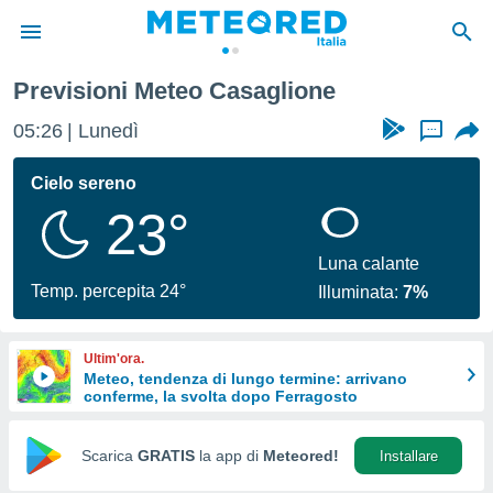
Previsioni Meteo Casaglione
tiva
rivacy
05:26
Lunedì
...
ti di
net
Cielo sereno
net)
23°
i
 da
nisti per
Luna calante
 che le
Temp. percepita 24°
Illuminata:
7%
ioni
iano di
È
Ultim'ora.
Meteo, tendenza di lungo termine: arrivano
 a
conferme, la svolta dopo Ferragosto
ito Web
do le
opzioni:
Scarica
GRATIS
la app di
Meteored!
Installare
 i