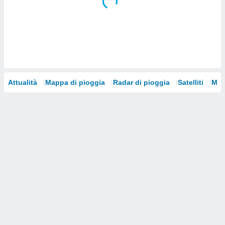
i nostri
artner
Attualità
Mappa di pioggia
Radar di pioggia
Satelliti
Mod