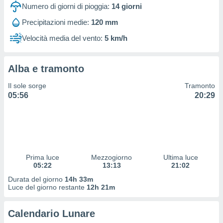
 profili
Numero di giorni di pioggia:
14
giorni
lezione
Precipitazioni medie:
120 mm
cità
izzata,
Velocità media del vento:
5 km/h
fili per
izzazione
Alba e tramonto
nuti,
 profili
Il sole sorge
Tramonto
lezione
05:56
20:29
uti
zzati,
 le
ni degli
 misurare
zioni dei
,
Prima luce
Mezzogiorno
Ultima luce
05:22
13:13
21:02
ere il
Durata del giorno
14h 33m
so
Luce del giorno restante
12h 21m
he o la
ione di
Calendario Lunare
enienti
diverse,