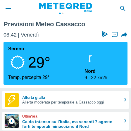
Previsioni Meteo Cassacco
tiva
rivacy
08:42
Venerdì
...
ti di
net
Sereno
net)
29°
i
 da
nisti per
Nord
 che le
Temp. percepita 29°
9
22 km/h
ioni
iano di
È
Allerta gialla
 a
Allerta moderata per temporale a Cassacco oggi
ito Web
do le
Ultim’ora
opzioni:
Caldo intenso sull’Italia, ma venerdì 7 agosto
forti temporali minacciano il Nord
 i