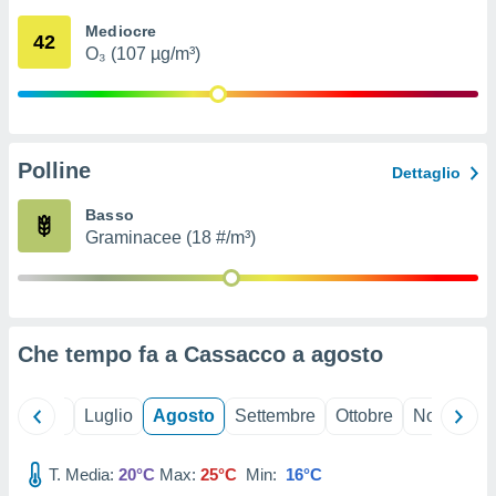
ioni
" o
Mediocre
tra
42
O₃ (107 µg/m³)
sui cookie
o sito
nostri
Polline
Dettaglio
mo il
te
Basso
ento dei
Graminacee (18 #/m³)
re
ioni su
vo e/o
i,
Che tempo fa a Cassacco a
agosto
 dati
er la
 della
Giugno
Luglio
Agosto
Settembre
Ottobre
Novembre
à, creare
r la
à
T. Media:
20°C
Max:
25°C
Min:
16°C
izzata,