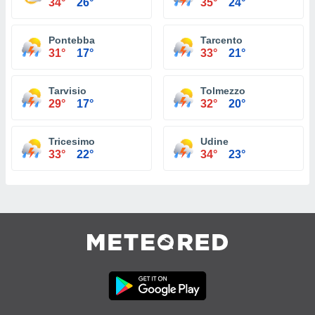
34°
26°
35°
24°
Pontebba
Tarcento
31°
17°
33°
21°
Tarvisio
Tolmezzo
29°
17°
32°
20°
Tricesimo
Udine
33°
22°
34°
23°