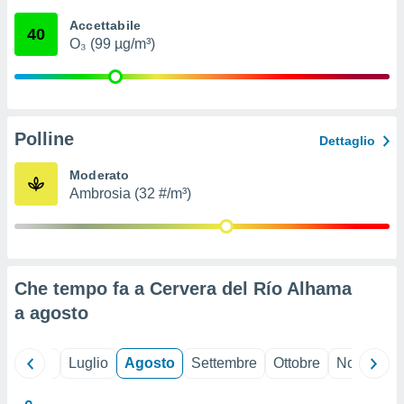
ioni
" o
Accettabile
tra
40
O₃ (99 µg/m³)
sui cookie
o sito
nostri
Polline
Dettaglio
mo il
te
Moderato
ento dei
Ambrosia (32 #/m³)
re
ioni su
vo e/o
i,
Che tempo fa a Cervera del Río Alhama
 dati
er la
a
agosto
 della
à, creare
r la
Giugno
Luglio
Agosto
Settembre
Ottobre
Novembre
à
izzata,