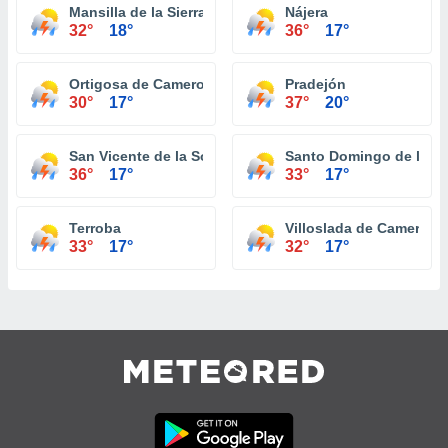
Mansilla de la Sierra
Nájera
32°
18°
36°
17°
Ortigosa de Cameros
Pradejón
30°
17°
37°
20°
San Vicente de la Sonsierra
Santo Domingo de la C
36°
17°
33°
17°
Terroba
Villoslada de Cameros
33°
17°
32°
17°