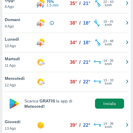
70%
a", è
22
-
43
35°
/
21°
1.5 mm
km/h
8 Ago
al sito
ettando
Domani
19
-
41
38°
/
18°
zione di
km/h
9 Ago
okie,
dei nostri
Lunedì
23
-
48
che ci
34°
/
18°
km/h
10 Ago
no di
 e
e il
Martedì
14
-
35
36°
/
21°
amento
km/h
11 Ago
 Web,
i
Mercoledì
13
-
33
re un
38°
/
22°
km/h
12 Ago
pecifico
arti la
à o
Scarica
GRATIS
la app di
i
Installa
Meteored!
zzati
 di esso.
sultare
Giovedi
14
-
36
39°
/
22°
km/h
13 Ago
oni nella