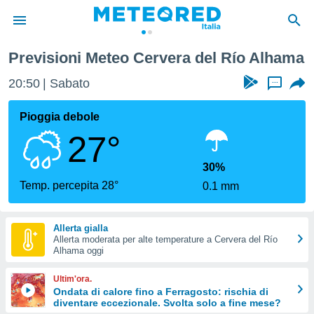
l Río Alhama
Previsioni Meteo Cervera del Río Alhama
tiva
rivacy
20:50
Sabato
...
ti di
net
Pioggia debole
net)
27°
i
 da
nisti per
30%
 che le
Temp. percepita 28°
0.1 mm
ioni
iano di
È
Allerta gialla
Allerta moderata per alte temperature a Cervera del Río
 a
Alhama oggi
ito Web
do le
Ultim'ora.
opzioni:
Ondata di calore fino a Ferragosto: rischia di
diventare eccezionale. Svolta solo a fine mese?
 i