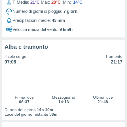
T. Media:
21°C
Max:
28°C
Min:
14°C
 profili
lezione
Numero di giorni di pioggia:
7
giorni
cità
izzata,
Precipitazioni medie:
43 mm
fili per
Velocità media del vento:
9 km/h
izzazione
nuti,
 profili
Alba e tramonto
lezione
Il sole sorge
Tramonto
uti
07:08
21:17
zzati,
 le
ni degli
 misurare
zioni dei
,
ere il
Prima luce
Mezzogiorno
Ultima luce
06:37
14:13
21:48
so
Durata del giorno
14h 10m
he o la
Luce del giorno restante
58m
ione di
enienti
diverse,