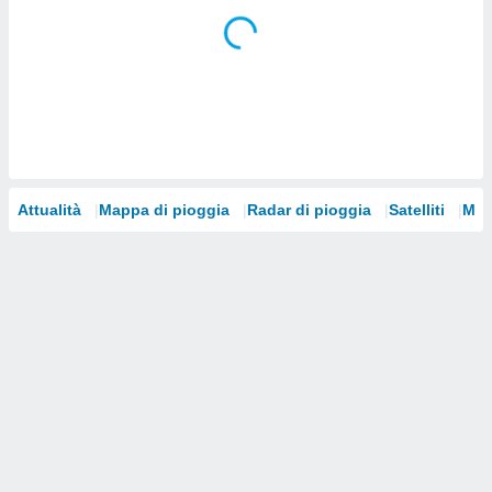
i nostri
artner
Attualità
Mappa di pioggia
Radar di pioggia
Satelliti
Mod