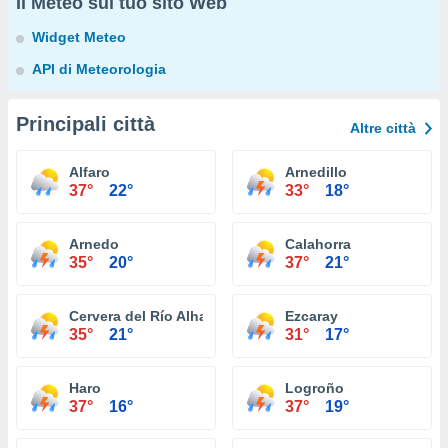
Il Meteo sul tuo sito Web
Widget Meteo
API di Meteorologia
Principali città
Altre città
Alfaro
Arnedillo
37°
22°
33°
18°
Arnedo
Calahorra
35°
20°
37°
21°
Cervera del Río Alhama
Ezcaray
35°
21°
31°
17°
Haro
Logroño
37°
16°
37°
19°