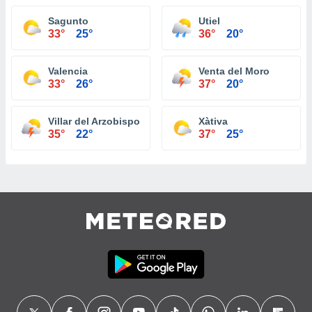
Sagunto
Utiel
33°
25°
36°
20°
Valencia
Venta del Moro
33°
26°
37°
20°
Villar del Arzobispo
Xàtiva
35°
22°
37°
25°