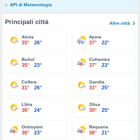
API di Meteorologia
Principali città
Altre città
Alcira
Ayora
35°
26°
37°
22°
Buñol
Cofrentes
35°
23°
37°
23°
Cullera
Gandia
31°
26°
31°
25°
Llíria
Oliva
36°
24°
30°
25°
Ontinyent
Requena
36°
23°
36°
21°