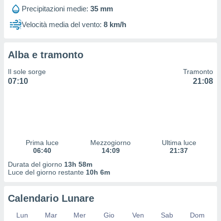
 profili
Precipitazioni medie:
35 mm
lezione
cità
Velocità media del vento:
8 km/h
izzata,
fili per
Alba e tramonto
izzazione
nuti,
Il sole sorge
Tramonto
 profili
07:10
21:08
lezione
uti
zzati,
 le
ni degli
 misurare
Prima luce
Mezzogiorno
Ultima luce
zioni dei
06:40
14:09
21:37
,
ere il
Durata del giorno
13h 58m
Luce del giorno restante
10h 6m
so
he o la
Calendario Lunare
ione di
enienti
Lun
Mar
Mer
Gio
Ven
Sab
Dom
diverse,