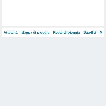
i nostri
artner
Attualità
Mappa di pioggia
Radar di pioggia
Satelliti
Mod