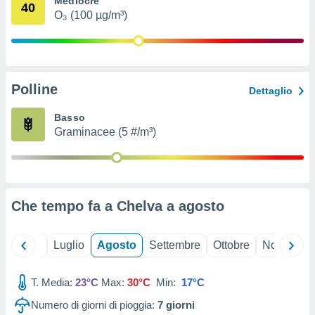
Mediocre
40
ioni
" o
O₃ (100 µg/m³)
tra
sui cookie
o sito
Polline
nostri
Dettaglio
mo il
Basso
te
Graminacee (5 #/m³)
ento dei
re
ioni su
vo e/o
Che tempo fa a Chelva a
agosto
i,
 dati
er la
Giugno
Luglio
Agosto
Settembre
Ottobre
Novembre
 della
à, creare
r la
T. Media:
23°C
Max:
30°C
Min:
17°C
à
Numero di giorni di pioggia:
7
giorni
izzata,