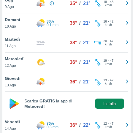
a", è
18
-
43
35°
/
21°
km/h
9 Ago
al sito
ettando
Domani
30%
16
-
42
35°
/
21°
zione di
0.1 mm
km/h
10 Ago
okie,
dei nostri
Martedì
20
-
47
che ci
38°
/
21°
km/h
11 Ago
no di
 e
e il
Mercoledì
19
-
47
36°
/
21°
amento
km/h
12 Ago
 Web,
i
Giovedi
13
-
47
re un
36°
/
21°
km/h
13 Ago
pecifico
arti la
à o
Scarica
GRATIS
la app di
i
Installa
Meteored!
zzati
 di esso.
sultare
Venerdì
70%
12
-
47
36°
/
22°
0.3 mm
km/h
14 Ago
oni nella