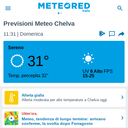
Chelva
Previsioni Meteo Chelva
tiva
rivacy
11:31
Domenica
...
ti di
net
Sereno
net)
31°
i
 da
nisti per
UV
6 Alto
FPS
 che le
Temp. percepita 32°
15-25
ioni
iano di
È
Allerta gialla
 a
Allerta moderata per alte temperature a Chelva oggi
ito Web
do le
Ultim'ora.
opzioni:
Meteo, tendenza di lungo termine: arrivano
conferme, la svolta dopo Ferragosto
 i