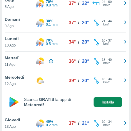
70%
a", è
24
-
50
37°
/
22°
0.8 mm
km/h
8 Ago
al sito
ettando
Domani
30%
21
-
44
37°
/
20°
zione di
0.1 mm
km/h
9 Ago
okie,
dei nostri
Lunedì
70%
16
-
37
che ci
34°
/
20°
0.5 mm
km/h
10 Ago
no di
 e
e il
Martedì
18
-
40
36°
/
20°
amento
km/h
11 Ago
 Web,
i
Mercoledì
18
-
44
re un
39°
/
20°
km/h
12 Ago
pecifico
arti la
à o
Scarica
GRATIS
la app di
i
Installa
Meteored!
zzati
 di esso.
sultare
Giovedi
40%
10
-
34
37°
/
21°
0.2 mm
km/h
13 Ago
oni nella