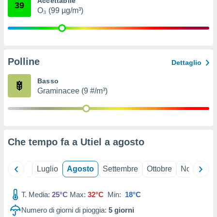
Accettabile
39
ioni
" o
O₃ (99 µg/m³)
tra
sui cookie
o sito
Polline
nostri
Dettaglio
mo il
Basso
te
Graminacee (9 #/m³)
ento dei
re
ioni su
vo e/o
Che tempo fa a Utiel a
agosto
i,
 dati
er la
Giugno
Luglio
Agosto
Settembre
Ottobre
Novembre
 della
à, creare
r la
T. Media:
25°C
Max:
32°C
Min:
18°C
à
Numero di giorni di pioggia:
5
giorni
izzata,