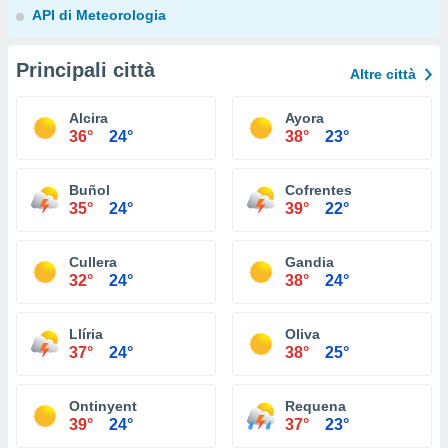
API di Meteorologia
Principali città
Altre città
Alcira
Ayora
36°
24°
38°
23°
Buñol
Cofrentes
35°
24°
39°
22°
Cullera
Gandia
32°
24°
38°
24°
Llíria
Oliva
37°
24°
38°
25°
Ontinyent
Requena
39°
24°
37°
23°