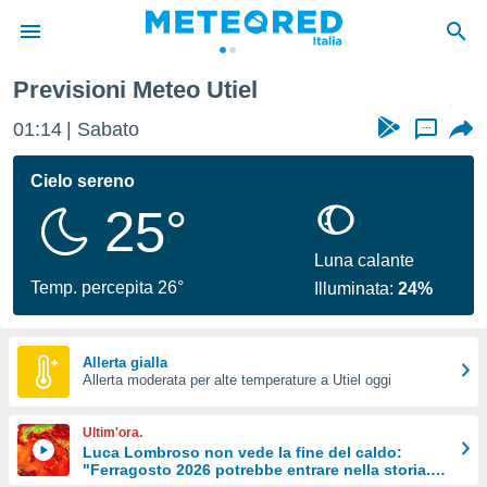
Utiel
Previsioni Meteo Utiel
tiva
rivacy
01:14
Sabato
...
ti di
net
Cielo sereno
net)
25°
i
 da
nisti per
Luna calante
 che le
Temp. percepita 26°
Illuminata:
24%
ioni
iano di
È
Allerta gialla
 a
Allerta moderata per alte temperature a Utiel oggi
ito Web
do le
Ultim'ora.
opzioni:
Luca Lombroso non vede la fine del caldo:
"Ferragosto 2026 potrebbe entrare nella storia.
 i