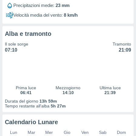
 profili
Precipitazioni medie:
23 mm
lezione
cità
Velocità media del vento:
8 km/h
izzata,
fili per
Alba e tramonto
izzazione
nuti,
Il sole sorge
Tramonto
 profili
07:10
21:09
lezione
uti
zzati,
 le
ni degli
 misurare
Prima luce
Mezzogiorno
Ultima luce
zioni dei
06:41
14:10
21:39
,
ere il
Durata del giorno
13h 59m
Tempo restante all'alba
5h 27m
so
he o la
Calendario Lunare
ione di
enienti
Lun
Mar
Mer
Gio
Ven
Sab
Dom
diverse,