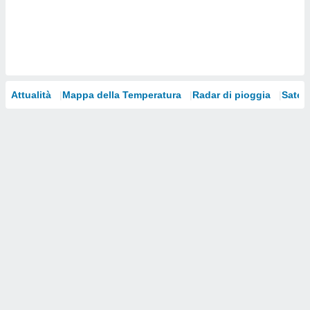
i nostri
artner
Attualità
Mappa della Temperatura
Radar di pioggia
Satelli