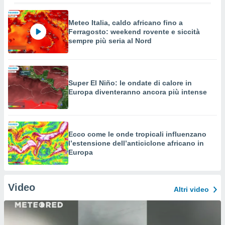
Meteo Italia, caldo africano fino a
Ferragosto: weekend rovente e siccità
sempre più seria al Nord
Super El Niño: le ondate di calore in
Europa diventeranno ancora più intense
Ecco come le onde tropicali influenzano
l’estensione dell’anticiclone africano in
Europa
Video
Altri video