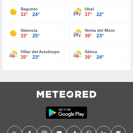
Sagunto
Utiel
33°
24°
37°
22°
Valencia
Venta del Moro
33°
25°
39°
23°
Villar del Arzobispo
Xàtiva
35°
23°
39°
24°