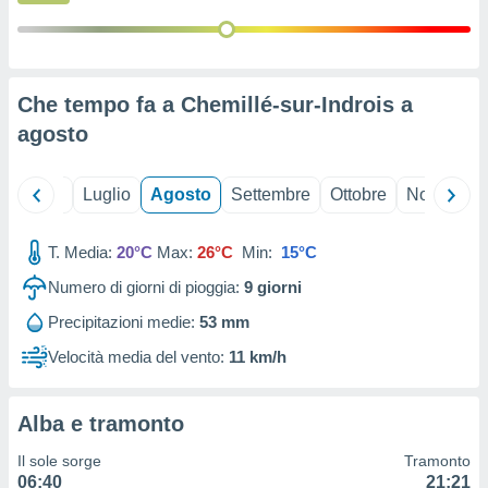
ioni
" o
tra
sui cookie
o sito
Che tempo fa a Chemillé-sur-Indrois a
agosto
nostri
mo il
Giugno
Luglio
Agosto
Settembre
Ottobre
Novembre
te
ento dei
T. Media:
20°C
Max:
26°C
Min:
15°C
re
Numero di giorni di pioggia:
9
giorni
ioni su
vo e/o
Precipitazioni medie:
53 mm
i,
 dati
Velocità media del vento:
11 km/h
er la
 della
à, creare
Alba e tramonto
r la
à
Il sole sorge
Tramonto
izzata,
06:40
21:21