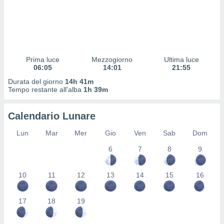
 profili
lezione
cità
izzata,
fili per
Prima luce
Mezzogiorno
Ultima luce
izzazione
06:05
14:01
21:55
nuti,
 profili
Durata del giorno
14h 41m
Tempo restante all'alba
1h 39m
lezione
uti
zzati,
Calendario Lunare
 le
ni degli
Lun
Mar
Mer
Gio
Ven
Sab
Dom
 misurare
zioni dei
6
7
8
9
,
ere il
10
11
12
13
14
15
16
so
he o la
17
18
19
ione di
enienti
diverse,