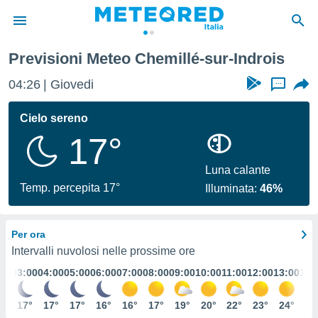
hemillé-sur-Indrois
Previsioni Meteo Chemillé-sur-Indrois
tiva
rivacy
04:26
Giovedi
...
ti di
net
Cielo sereno
net)
17°
i
 da
nisti per
Luna calante
 che le
Temp. percepita 17°
Illuminata:
46%
ioni
iano di
È
Per ora
 a
Intervalli nuvolosi nelle prossime ore
ito Web
:00
03:00
04:00
05:00
06:00
07:00
08:00
09:00
10:00
11:00
12:00
13:00
14:
do le
opzioni:
8°
17°
17°
17°
16°
16°
17°
19°
20°
22°
23°
24°
26
 i