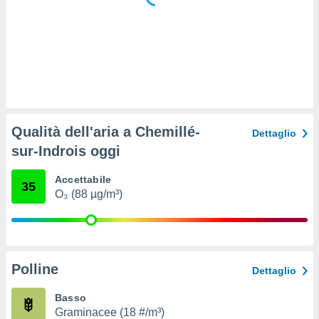
 e
ati
 quali la
a su
ito web,
IP e
tori di
Alcuni
ro
Qualità dell'aria a Chemillé-
Dettaglio
 tuoi dati
sur-Indrois oggi
 sulla
un
e
Accettabile
35
, al quale
O₃ (88 µg/m³)
rti. Per
puoi
il tuo
o o
l
Polline
Dettaglio
nto dei
ualsiasi
Basso
 facendo
Graminacee (18 #/m³)