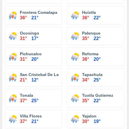
Frontera Comalapa
Huixtla
36°
21°
36°
22°
Ocosingo
Palenque
31°
17°
35°
22°
Pichucalco
Reforma
31°
20°
36°
20°
San Cristobal De Las Casas
Tapachula
21°
12°
34°
25°
Tonala
Tuxtla Gutierrez
37°
25°
35°
22°
Villa Flores
Yajalon
37°
21°
30°
19°