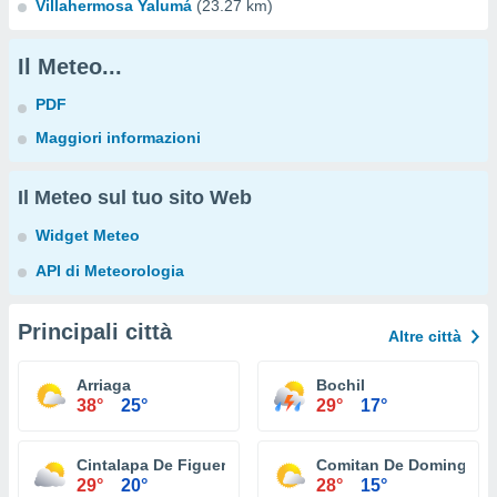
Villahermosa Yalumá
(23.27 km)
Il Meteo...
PDF
Maggiori informazioni
Il Meteo sul tuo sito Web
Widget Meteo
API di Meteorologia
Principali città
Altre città
Arriaga
Bochil
38°
25°
29°
17°
Cintalapa De Figueroa
Comitan De Dominguez
29°
20°
28°
15°