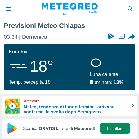
Previsioni Meteo Chiapas
tiva
rivacy
03:34
Domenica
...
ti di
net
Foschia
net)
18°
i
 da
nisti per
Luna calante
 che le
Temp. percepita 18°
Illuminata:
12%
ioni
iano di
È
Ultim'ora.
Meteo, tendenza di lungo termine: arrivano
 a
conferme, la svolta dopo Ferragosto
ito Web
do le
opzioni:
Scarica
GRATIS
la app di
Meteored!
Installare
 i