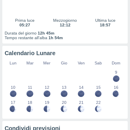
 profili
lezione
cità
izzata,
Prima luce
Mezzogiorno
Ultima luce
fili per
05:27
12:12
18:57
Durata del giorno
12h 45m
izzazione
Tempo restante all'alba
1h 54m
nuti,
 profili
Calendario Lunare
lezione
uti
Lun
Mar
Mer
Gio
Ven
Sab
Dom
zzati,
 le
9
ni degli
 misurare
zioni dei
10
11
12
13
14
15
16
,
ere il
17
18
19
20
21
22
so
he o la
ione di
enienti
Condividi previsioni
diverse,