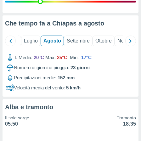
ioni
" o
tra
sui cookie
o sito
Che tempo fa a Chiapas a
agosto
nostri
Giugno
Luglio
Agosto
Settembre
Ottobre
Novembre
mo il
T. Media:
20°C
Max:
25°C
Min:
17°C
te
ento dei
Numero di giorni di pioggia:
23
giorni
Precipitazioni medie:
152 mm
re
ioni su
Velocità media del vento:
5 km/h
vo e/o
i,
 dati
Alba e tramonto
er la
 della
Il sole sorge
Tramonto
à, creare
05:50
18:35
r la
à
izzata,