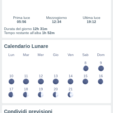
 profili
lezione
cità
izzata,
Prima luce
Mezzogiorno
Ultima luce
fili per
05:56
12:34
19:12
Durata del giorno
12h 31m
izzazione
Tempo restante all'alba
1h 52m
nuti,
 profili
Calendario Lunare
lezione
uti
Lun
Mar
Mer
Gio
Ven
Sab
Dom
zzati,
 le
8
9
ni degli
 misurare
zioni dei
10
11
12
13
14
15
16
,
ere il
17
18
19
20
21
so
he o la
ione di
enienti
Condividi previsioni
diverse,