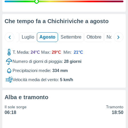
ioni
" o
tra
sui cookie
o sito
Che tempo fa a Chichiriviche a
agosto
nostri
Giugno
Luglio
Agosto
Settembre
Ottobre
Novembre
mo il
T. Media:
24°C
Max:
29°C
Min:
21°C
te
ento dei
Numero di giorni di pioggia:
28
giorni
Precipitazioni medie:
334 mm
re
ioni su
Velocità media del vento:
5 km/h
vo e/o
i,
 dati
Alba e tramonto
er la
 della
Il sole sorge
Tramonto
à, creare
06:18
18:50
r la
à
izzata,