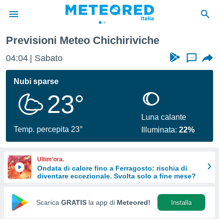
Previsioni Meteo Chichiriviche
tiva
rivacy
04:04
Sabato
...
ti di
net
Nubi sparse
net)
23°
i
 da
nisti per
Luna calante
 che le
Temp. percepita 23°
Illuminata:
22%
ioni
iano di
È
Ultim'ora.
Ondata di calore fino a Ferragosto: rischia di
 a
diventare eccezionale. Svolta solo a fine mese?
ito Web
do le
opzioni:
Scarica
GRATIS
la app di
Meteored!
Installa
 i