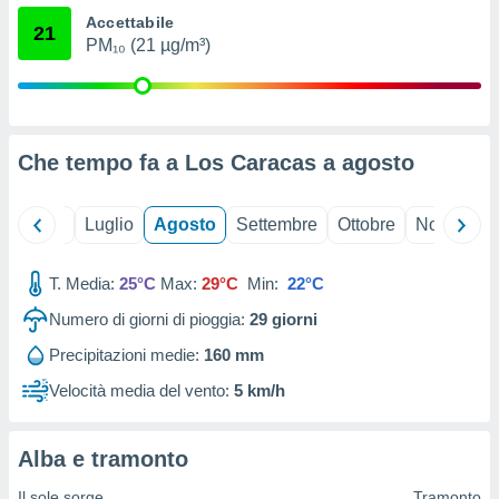
ioni
" o
Accettabile
21
tra
PM₁₀ (21 µg/m³)
sui cookie
o sito
nostri
Che tempo fa a Los Caracas a
agosto
mo il
te
Giugno
Luglio
Agosto
Settembre
Ottobre
Novembre
ento dei
re
T. Media:
25°C
Max:
29°C
Min:
22°C
ioni su
Numero di giorni di pioggia:
29
giorni
vo e/o
i,
Precipitazioni medie:
160 mm
 dati
er la
Velocità media del vento:
5 km/h
 della
à, creare
r la
Alba e tramonto
à
izzata,
Il sole sorge
Tramonto