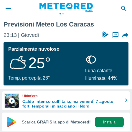
Previsioni Meteo Los Caracas
tiva
rivacy
23:13
Giovedi
...
ti di
net
Parzialmente nuvoloso
net)
25°
i
 da
nisti per
Luna calante
 che le
Temp. percepita 26°
Illuminata:
44%
ioni
iano di
È
Ultim’ora
Caldo intenso sull’Italia, ma venerdì 7 agosto
 a
forti temporali minacciano il Nord
ito Web
do le
opzioni:
Scarica
GRATIS
la app di
Meteored!
Installa
 i