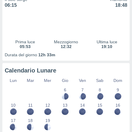
 profili
06:15
18:48
lezione
cità
izzata,
fili per
izzazione
Prima luce
Mezzogiorno
Ultima luce
nuti,
05:53
12:32
19:10
 profili
lezione
Durata del giorno
12h 33m
uti
zzati,
Calendario Lunare
 le
ni degli
Lun
Mar
Mer
Gio
Ven
Sab
Dom
 misurare
zioni dei
6
7
8
9
,
ere il
10
11
12
13
14
15
16
so
he o la
ione di
17
18
19
enienti
diverse,