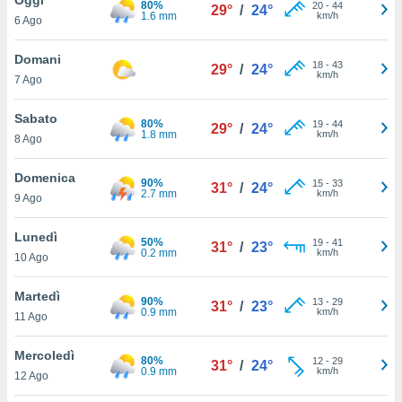
80%
a", è
20
-
44
29°
/
24°
1.6 mm
km/h
6 Ago
al sito
ettando
Domani
18
-
43
29°
/
24°
zione di
km/h
7 Ago
okie,
dei nostri
Sabato
80%
19
-
44
che ci
29°
/
24°
1.8 mm
km/h
8 Ago
no di
 e
e il
Domenica
90%
15
-
33
31°
/
24°
amento
2.7 mm
km/h
9 Ago
 Web,
i
Lunedì
50%
19
-
41
re un
31°
/
23°
0.2 mm
km/h
10 Ago
pecifico
arti la
Martedì
à o
90%
13
-
29
31°
/
23°
0.9 mm
km/h
i
11 Ago
zzati
 di esso.
Mercoledì
80%
12
-
29
sultare
31°
/
24°
0.9 mm
km/h
12 Ago
oni nella