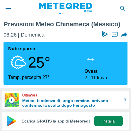
Previsioni Meteo Chinameca (Messico)
tiva
rivacy
08:26
Domenica
...
ti di
net
Nubi sparse
net)
25°
i
 da
nisti per
Ovest
 che le
Temp. percepita 27°
2
11 km/h
ioni
iano di
È
Ultim'ora.
Meteo, tendenza di lungo termine: arrivano
 a
conferme, la svolta dopo Ferragosto
ito Web
do le
opzioni:
Scarica
GRATIS
la app di
Meteored!
Installa
 i