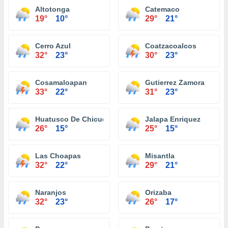
Altotonga
Catemaco
19°
10°
29°
21°
Cerro Azul
Coatzacoalcos
32°
23°
30°
23°
Cosamaloapan
Gutierrez Zamora
33°
22°
31°
23°
Huatusco De Chicuellar
Jalapa Enriquez
26°
15°
25°
15°
Las Choapas
Misantla
32°
22°
29°
21°
Naranjos
Orizaba
32°
23°
26°
17°