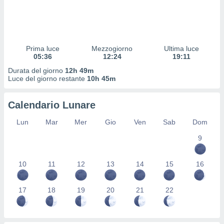
 profili
lezione
cità
izzata,
fili per
Prima luce
Mezzogiorno
Ultima luce
05:36
12:24
19:11
izzazione
Durata del giorno
12h 49m
nuti,
Luce del giorno restante
10h 45m
 profili
lezione
uti
Calendario Lunare
zzati,
 le
Lun
Mar
Mer
Gio
Ven
Sab
Dom
ni degli
 misurare
9
zioni dei
,
10
11
12
13
14
15
16
ere il
so
17
18
19
20
21
22
he o la
ione di
enienti
diverse,