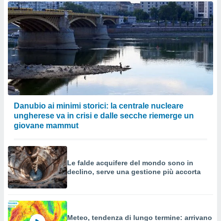
Danubio ai minimi storici: la centrale nucleare
ungherese va in crisi e dalle secche riemerge un
giovane mammut
Le falde acquifere del mondo sono in
declino, serve una gestione più accorta
Meteo, tendenza di lungo termine: arrivano