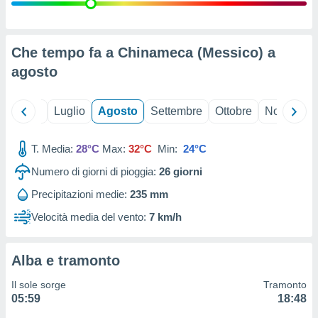
ioni
" o
tra
sui cookie
o sito
Che tempo fa a Chinameca (Messico) a
agosto
nostri
Giugno
Luglio
Agosto
Settembre
Ottobre
Novembre
mo il
te
ento dei
T. Media:
28°C
Max:
32°C
Min:
24°C
Numero di giorni di pioggia:
26
giorni
re
ioni su
Precipitazioni medie:
235 mm
vo e/o
Velocità media del vento:
7 km/h
i,
 dati
er la
 della
Alba e tramonto
à, creare
r la
Il sole sorge
Tramonto
à
05:59
18:48
izzata,