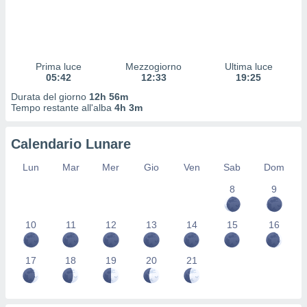
 profili
lezione
cità
izzata,
fili per
Prima luce
Mezzogiorno
Ultima luce
05:42
12:33
19:25
izzazione
Durata del giorno
12h 56m
nuti,
Tempo restante all'alba
4h 3m
 profili
lezione
uti
Calendario Lunare
zzati,
 le
Lun
Mar
Mer
Gio
Ven
Sab
Dom
ni degli
 misurare
8
9
zioni dei
,
10
11
12
13
14
15
16
ere il
so
17
18
19
20
21
he o la
ione di
enienti
diverse,