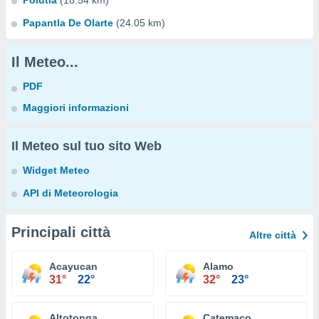
Polutla
(18.54 km)
Papantla De Olarte
(24.05 km)
Il Meteo...
PDF
Maggiori informazioni
Il Meteo sul tuo sito Web
Widget Meteo
API di Meteorologia
Principali città
Altre città
Acayucan
Alamo
31°
22°
32°
23°
Altotonga
Catemaco