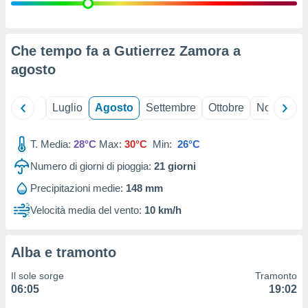
ioni
" o
tra
sui cookie
o sito
Che tempo fa a Gutierrez Zamora a
agosto
nostri
Giugno
Luglio
Agosto
Settembre
Ottobre
Novembre
mo il
te
ento dei
T. Media:
28°C
Max:
30°C
Min:
26°C
Numero di giorni di pioggia:
21
giorni
re
ioni su
Precipitazioni medie:
148 mm
vo e/o
Velocità media del vento:
10 km/h
i,
 dati
er la
 della
Alba e tramonto
à, creare
r la
Il sole sorge
Tramonto
à
06:05
19:02
izzata,