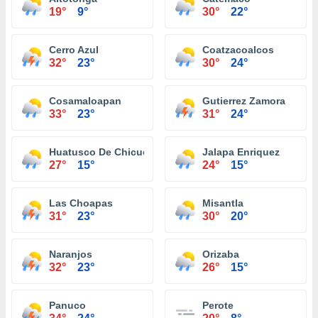
19°
9°
30°
22°
Cerro Azul
Coatzacoalcos
32°
23°
30°
24°
Cosamaloapan
Gutierrez Zamora
33°
23°
31°
24°
Huatusco De Chicuellar
Jalapa Enriquez
27°
15°
24°
15°
Las Choapas
Misantla
31°
23°
30°
20°
Naranjos
Orizaba
32°
23°
26°
15°
Panuco
Perote