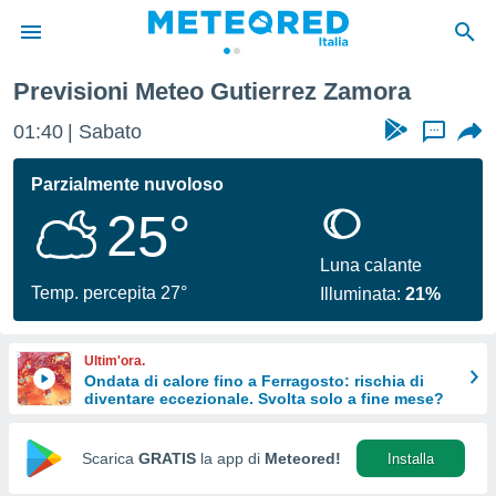
Previsioni Meteo Gutierrez Zamora
tiva
rivacy
01:40
Sabato
...
ti di
net
Parzialmente nuvoloso
net)
25°
i
 da
nisti per
Luna calante
 che le
Temp. percepita 27°
Illuminata:
21%
ioni
iano di
È
Ultim'ora.
Ondata di calore fino a Ferragosto: rischia di
 a
diventare eccezionale. Svolta solo a fine mese?
ito Web
do le
opzioni:
Scarica
GRATIS
la app di
Meteored!
Installa
 i