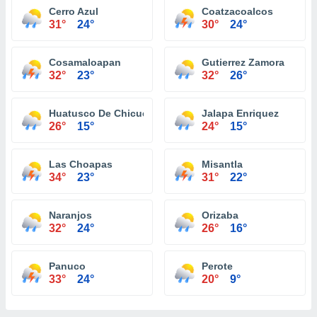
Cerro Azul
Coatzacoalcos
31°
24°
30°
24°
Cosamaloapan
Gutierrez Zamora
32°
23°
32°
26°
Huatusco De Chicuellar
Jalapa Enriquez
26°
15°
24°
15°
Las Choapas
Misantla
34°
23°
31°
22°
Naranjos
Orizaba
32°
24°
26°
16°
Panuco
Perote
33°
24°
20°
9°