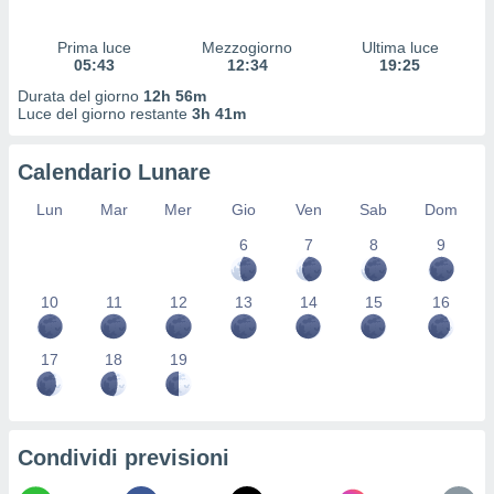
 profili
lezione
Prima luce
Mezzogiorno
Ultima luce
cità
05:43
12:34
19:25
izzata,
fili per
Durata del giorno
12h 56m
Luce del giorno restante
3h 41m
izzazione
nuti,
Calendario Lunare
 profili
lezione
Lun
Mar
Mer
Gio
Ven
Sab
Dom
uti
zzati,
6
7
8
9
 le
ni degli
10
11
12
13
14
15
16
 misurare
zioni dei
,
17
18
19
ere il
so
he o la
ione di
Condividi previsioni
enienti
diverse,