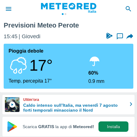
Previsioni Meteo Perote
tiva
rivacy
15:45
Giovedi
...
ti di
net
Pioggia debole
net)
17°
i
 da
nisti per
60%
 che le
Temp. percepita 17°
0.9 mm
ioni
iano di
È
Ultim’ora
Caldo intenso sull’Italia, ma venerdì 7 agosto
 a
forti temporali minacciano il Nord
ito Web
do le
opzioni:
Scarica
GRATIS
la app di
Meteored!
Installa
 i