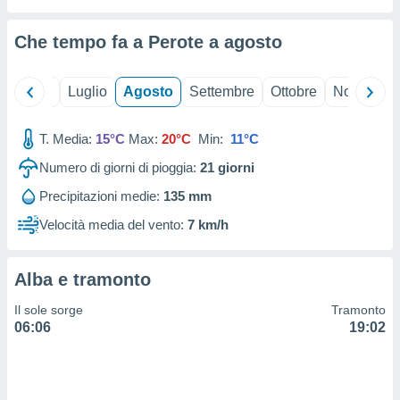
ioni
" o
tra
Che tempo fa a Perote a
agosto
sui cookie
o sito
Giugno
Luglio
Agosto
Settembre
Ottobre
Novembre
nostri
T. Media:
15°C
Max:
20°C
Min:
11°C
mo il
te
Numero di giorni di pioggia:
21
giorni
ento dei
Precipitazioni medie:
135 mm
re
Velocità media del vento:
7 km/h
ioni su
vo e/o
i,
Alba e tramonto
 dati
er la
Il sole sorge
Tramonto
 della
06:06
19:02
à, creare
r la
à
izzata,