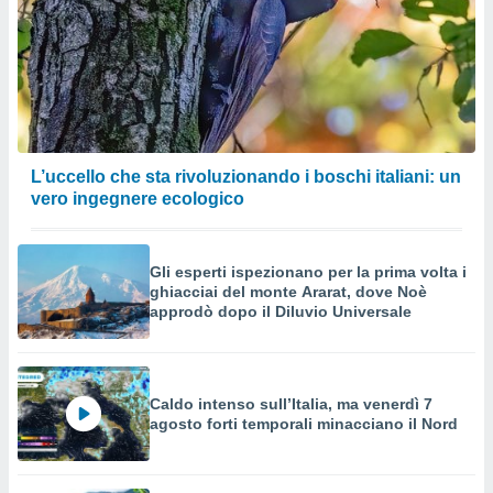
L’uccello che sta rivoluzionando i boschi italiani: un
vero ingegnere ecologico
Gli esperti ispezionano per la prima volta i
ghiacciai del monte Ararat, dove Noè
approdò dopo il Diluvio Universale
Caldo intenso sull’Italia, ma venerdì 7
agosto forti temporali minacciano il Nord