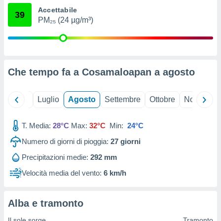
ioni
" o
Accettabile
39
tra
PM₂₅ (24 µg/m³)
sui cookie
o sito
nostri
Che tempo fa a Cosamaloapan a
agosto
mo il
te
Giugno
Luglio
Agosto
Settembre
Ottobre
Novembre
ento dei
re
T. Media:
28°C
Max:
32°C
Min:
24°C
ioni su
Numero di giorni di pioggia:
27
giorni
vo e/o
i,
Precipitazioni medie:
292 mm
 dati
er la
Velocità media del vento:
6 km/h
 della
à, creare
r la
Alba e tramonto
à
izzata,
Il sole sorge
Tramonto