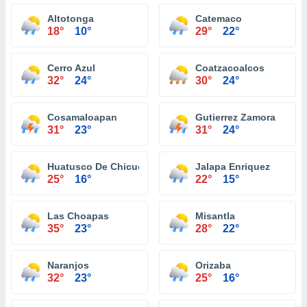
Altotonga
Catemaco
18°
10°
29°
22°
Cerro Azul
Coatzacoalcos
32°
24°
30°
24°
Cosamaloapan
Gutierrez Zamora
31°
23°
31°
24°
Huatusco De Chicuellar
Jalapa Enriquez
25°
16°
22°
15°
Las Choapas
Misantla
35°
23°
28°
22°
Naranjos
Orizaba
32°
23°
25°
16°