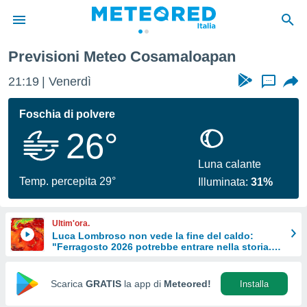
Previsioni Meteo Cosamaloapan
tiva
rivacy
21:19
Venerdì
...
ti di
net
Foschia di polvere
net)
26°
i
 da
nisti per
Luna calante
 che le
Temp. percepita 29°
Illuminata:
31%
ioni
iano di
È
Ultim'ora.
Luca Lombroso non vede la fine del caldo:
 a
"Ferragosto 2026 potrebbe entrare nella storia.
ito Web
Ecco perché."
do le
opzioni:
Scarica
GRATIS
la app di
Meteored!
Installa
 i