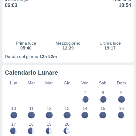
 profili
06:03
18:54
lezione
cità
izzata,
fili per
izzazione
Prima luce
Mezzogiorno
Ultima luce
nuti,
05:40
12:29
19:17
 profili
lezione
Durata del giorno
12h 52m
uti
zzati,
Calendario Lunare
 le
ni degli
Lun
Mar
Mer
Gio
Ven
Sab
Dom
 misurare
zioni dei
7
8
9
,
ere il
10
11
12
13
14
15
16
so
he o la
ione di
17
18
19
20
enienti
diverse,