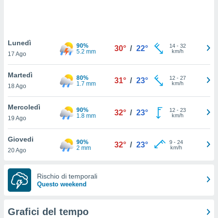
puoi
re ad
 al
ito web
Lunedì
et. In
90%
14
-
32
30°
/
22°
5.2 mm
km/h
aso ti
17 Ago
mo che
installati
Martedì
80%
12
-
27
31°
/
23°
okie
1.7 mm
km/h
18 Ago
i per
 la
Mercoledì
one nel
90%
12
-
23
32°
/
23°
1.8 mm
km/h
 non
19 Ago
utilizzati
er
Giovedi
90%
9
-
24
32°
/
23°
e il
2 mm
km/h
20 Ago
amento o
rare
à o
Rischio di temporali
i
Questo weekend
zzati,
 potrai
are
Grafici del tempo