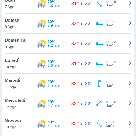
90%
a", è
13
-
28
31°
/
23°
4.2 mm
km/h
7 Ago
al sito
ettando
Domani
80%
12
-
41
33°
/
22°
zione di
7.9 mm
km/h
8 Ago
okie,
dei nostri
Domenica
90%
14
-
32
che ci
32°
/
23°
8.2 mm
km/h
9 Ago
no di
 e
e il
Lunedì
80%
12
-
25
31°
/
23°
amento
1.6 mm
km/h
10 Ago
 Web,
i
Martedì
90%
12
-
31
re un
32°
/
23°
6.5 mm
km/h
11 Ago
pecifico
arti la
Mercoledì
à o
90%
10
-
26
33°
/
23°
4.7 mm
km/h
i
12 Ago
zzati
 di esso.
Giovedi
80%
7
-
27
sultare
32°
/
23°
3.1 mm
km/h
13 Ago
oni nella