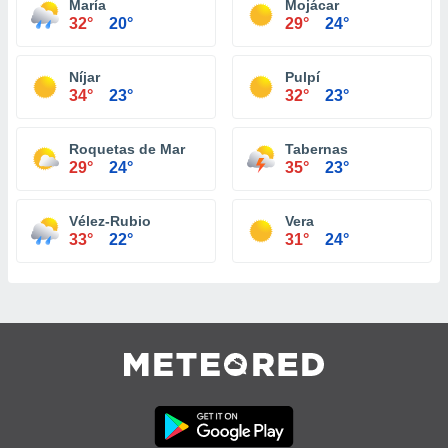
María
Mojácar
32°
20°
29°
24°
Níjar
Pulpí
34°
23°
32°
23°
Roquetas de Mar
Tabernas
29°
24°
35°
23°
Vélez-Rubio
Vera
33°
22°
31°
24°