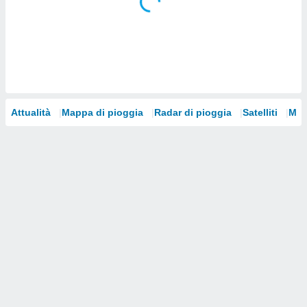
i nostri
artner
Attualità
Mappa di pioggia
Radar di pioggia
Satelliti
Mod