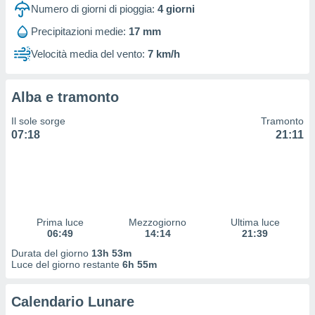
 profili
Numero di giorni di pioggia:
4
giorni
lezione
Precipitazioni medie:
17 mm
cità
izzata,
Velocità media del vento:
7 km/h
fili per
izzazione
Alba e tramonto
nuti,
 profili
Il sole sorge
Tramonto
lezione
07:18
21:11
uti
zzati,
 le
ni degli
 misurare
zioni dei
,
Prima luce
Mezzogiorno
Ultima luce
06:49
14:14
21:39
ere il
Durata del giorno
13h 53m
so
Luce del giorno restante
6h 55m
he o la
ione di
Calendario Lunare
enienti
diverse,