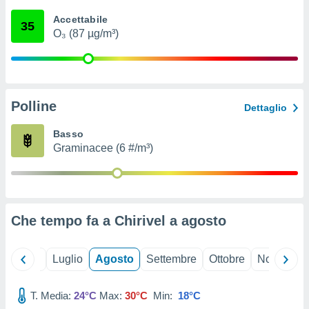
ioni
" o
Accettabile
tra
35
O₃ (87 µg/m³)
sui cookie
o sito
nostri
Polline
Dettaglio
mo il
te
Basso
ento dei
Graminacee (6 #/m³)
re
ioni su
vo e/o
i,
Che tempo fa a Chirivel a
agosto
 dati
er la
 della
Giugno
Luglio
Agosto
Settembre
Ottobre
Novembre
à, creare
r la
à
T. Media:
24°C
Max:
30°C
Min:
18°C
izzata,