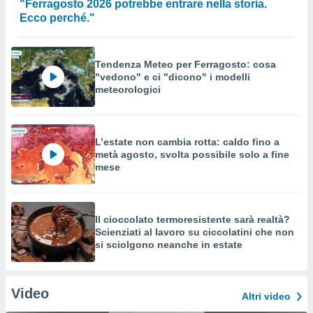
"Ferragosto 2026 potrebbe entrare nella storia.
Ecco perché."
Tendenza Meteo per Ferragosto: cosa
"vedono" e ci "dicono" i modelli
meteorologici
L’estate non cambia rotta: caldo fino a
metà agosto, svolta possibile solo a fine
mese
Il cioccolato termoresistente sarà realtà?
Scienziati al lavoro su ciccolatini che non
si sciolgono neanche in estate
Video
Altri video