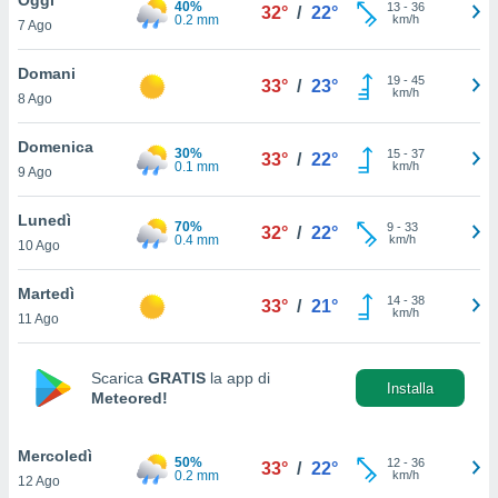
40%
a", è
13
-
36
32°
/
22°
0.2 mm
km/h
7 Ago
al sito
ettando
Domani
19
-
45
33°
/
23°
zione di
km/h
8 Ago
okie,
dei nostri
Domenica
30%
15
-
37
che ci
33°
/
22°
0.1 mm
km/h
9 Ago
no di
 e
e il
Lunedì
70%
9
-
33
32°
/
22°
amento
0.4 mm
km/h
10 Ago
 Web,
i
Martedì
14
-
38
re un
33°
/
21°
km/h
11 Ago
pecifico
arti la
à o
Scarica
GRATIS
la app di
i
Installa
Meteored!
zzati
 di esso.
sultare
Mercoledì
50%
12
-
36
33°
/
22°
0.2 mm
km/h
12 Ago
oni nella