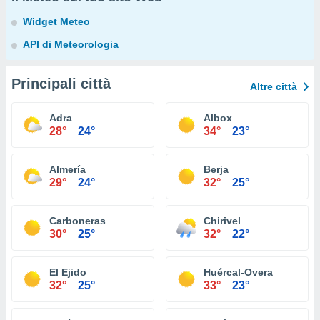
Widget Meteo
API di Meteorologia
Principali città
Altre città
Adra
Albox
28°
24°
34°
23°
Almería
Berja
29°
24°
32°
25°
Carboneras
Chirivel
30°
25°
32°
22°
El Ejido
Huércal-Overa
32°
25°
33°
23°