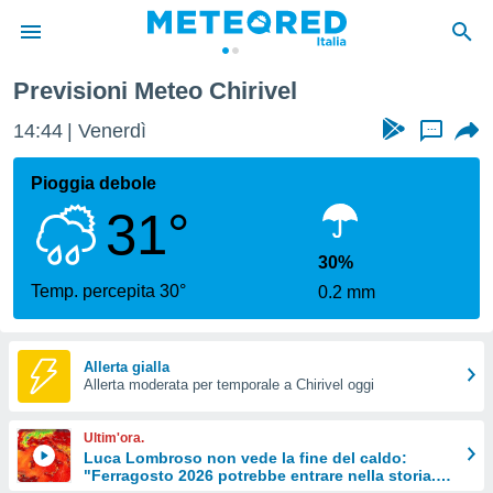
Previsioni Meteo Chirivel
tiva
rivacy
14:44
Venerdì
...
ti di
net
Pioggia debole
net)
31°
i
 da
nisti per
30%
 che le
Temp. percepita 30°
0.2 mm
ioni
iano di
È
Allerta gialla
 a
Allerta moderata per temporale a Chirivel oggi
ito Web
do le
Ultim'ora.
opzioni:
Luca Lombroso non vede la fine del caldo:
"Ferragosto 2026 potrebbe entrare nella storia.
 i