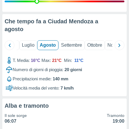
ioni
" o
tra
sui cookie
o sito
Che tempo fa a Ciudad Mendoza a
agosto
nostri
Giugno
Luglio
Agosto
Settembre
Ottobre
Novembre
mo il
te
ento dei
T. Media:
16°C
Max:
21°C
Min:
11°C
Numero di giorni di pioggia:
20
giorni
re
ioni su
Precipitazioni medie:
140 mm
vo e/o
Velocità media del vento:
7 km/h
i,
 dati
er la
 della
Alba e tramonto
à, creare
r la
Il sole sorge
Tramonto
à
06:07
19:00
izzata,