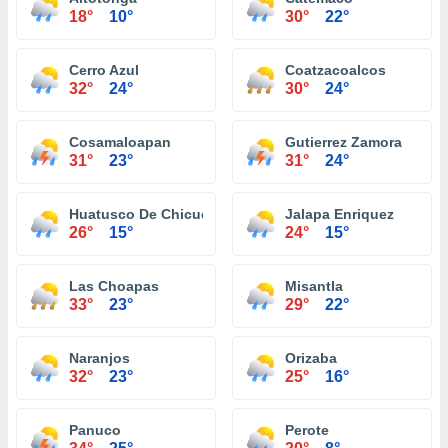
18°
10°
30°
22°
Cerro Azul
Coatzacoalcos
32°
24°
30°
24°
Cosamaloapan
Gutierrez Zamora
31°
23°
31°
24°
Huatusco De Chicuellar
Jalapa Enriquez
26°
15°
24°
15°
Las Choapas
Misantla
33°
23°
29°
22°
Naranjos
Orizaba
32°
23°
25°
16°
Panuco
Perote