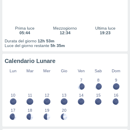
 profili
lezione
cità
izzata,
fili per
Prima luce
Mezzogiorno
Ultima luce
05:44
12:34
19:23
izzazione
Durata del giorno
12h 53m
nuti,
Luce del giorno restante
5h 35m
 profili
lezione
uti
Calendario Lunare
zzati,
 le
Lun
Mar
Mer
Gio
Ven
Sab
Dom
ni degli
 misurare
7
8
9
zioni dei
,
10
11
12
13
14
15
16
ere il
so
17
18
19
20
he o la
ione di
enienti
diverse,