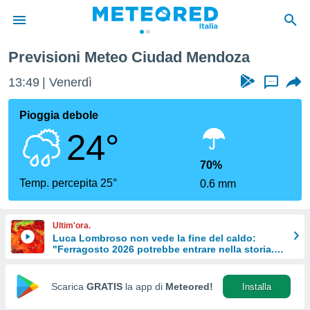
Previsioni Meteo Ciudad Mendoza
tiva
rivacy
13:49
Venerdì
...
ti di
net
Pioggia debole
net)
24°
i
 da
nisti per
70%
 che le
Temp. percepita 25°
0.6 mm
ioni
iano di
È
Ultim'ora.
Luca Lombroso non vede la fine del caldo:
 a
"Ferragosto 2026 potrebbe entrare nella storia.
ito Web
Ecco perché."
do le
opzioni:
Scarica
GRATIS
la app di
Meteored!
Installa
 i