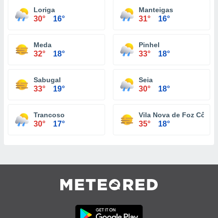
Loriga
Manteigas
30°
16°
31°
16°
Meda
Pinhel
32°
18°
33°
18°
Sabugal
Seia
33°
19°
30°
18°
Trancoso
Vila Nova de Foz Côa
30°
17°
35°
18°