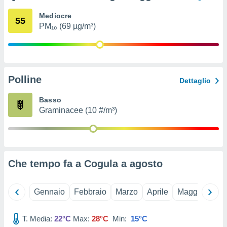
ioni
e
Mediocre
55
à non
PM₁₀ (69 µg/m³)
izzata.
utare
zione dei
 al
Polline
ito Web
Dettaglio
questo
ento
Basso
 il
Graminacee (10 #/m³)
o
, noi e i
rtner
Che tempo fa a Cogula a
agosto
mo
tori
Gennaio
Febbraio
Marzo
Aprile
Maggio
Giu
o
e simili
T. Media:
22°C
Max:
28°C
Min:
15°C
viare,