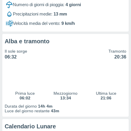
 e
Numero di giorni di pioggia:
4
giorni
ati
 quali la
Precipitazioni medie:
13 mm
a su
Velocità media del vento:
9 km/h
ito web,
IP e
tori di
Alcuni
Alba e tramonto
ro
Il sole sorge
Tramonto
 tuoi dati
06:32
20:36
 sulla
un
e
, al quale
rti. Per
puoi
Prima luce
Mezzogiorno
Ultima luce
il tuo
06:02
13:34
21:06
o o
Durata del giorno
14h 4m
l
Luce del giorno restante
43m
nto dei
ualsiasi
 facendo
Calendario Lunare