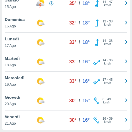
a", è
14
-
47
35°
/
18°
km/h
15 Ago
al sito
ettando
Domenica
12
-
38
32°
/
18°
zione di
km/h
16 Ago
okie,
dei nostri
Lunedì
14
-
36
che ci
33°
/
18°
km/h
17 Ago
no di
 e
e il
Martedì
14
-
36
33°
/
16°
amento
km/h
18 Ago
 Web,
i
Mercoledì
17
-
45
re un
33°
/
16°
km/h
19 Ago
pecifico
arti la
Giovedi
à o
8
-
49
30°
/
15°
km/h
i
20 Ago
zzati
 di esso.
Venerdì
16
-
39
sultare
30°
/
16°
km/h
21 Ago
oni nella