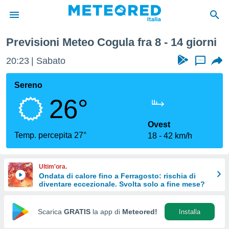
Settimana
Previsioni Meteo Cogula fra 8 - 14 giorni
tiva
rivacy
20:23
Sabato
...
ti di
net
Sereno
net)
26°
i
 da
nisti per
Ovest
 che le
Temp. percepita 27°
18
42 km/h
ioni
iano di
È
Ultim'ora.
Ondata di calore fino a Ferragosto: rischia di
 a
diventare eccezionale. Svolta solo a fine mese?
ito Web
do le
opzioni:
Scarica
GRATIS
la app di
Meteored!
Installa
 i