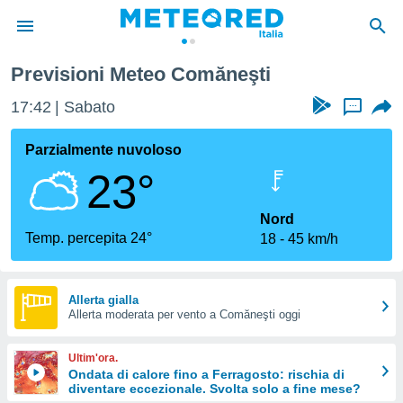
Previsioni Meteo Comăneşti
tiva
rivacy
17:42
Sabato
...
ti di
net
Parzialmente nuvoloso
net)
23°
i
 da
nisti per
Nord
 che le
Temp. percepita 24°
18
45 km/h
ioni
iano di
È
Allerta gialla
 a
Allerta moderata per vento a Comăneşti oggi
ito Web
do le
Ultim'ora.
opzioni:
Ondata di calore fino a Ferragosto: rischia di
diventare eccezionale. Svolta solo a fine mese?
 i