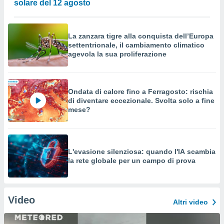
solare del 12 agosto
La zanzara tigre alla conquista dell’Europa
settentrionale, il cambiamento climatico
agevola la sua proliferazione
Ondata di calore fino a Ferragosto: rischia
di diventare eccezionale. Svolta solo a fine
mese?
L'evasione silenziosa: quando l'IA scambia
la rete globale per un campo di prova
Video
Altri video