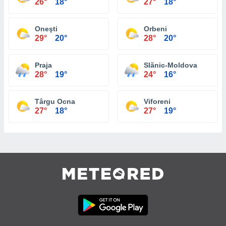
26°
18°
27°
18°
Oneşti
Orbeni
29°
20°
28°
20°
Praja
Slănic-Moldova
28°
19°
24°
16°
Târgu Ocna
Viforeni
27°
18°
27°
19°