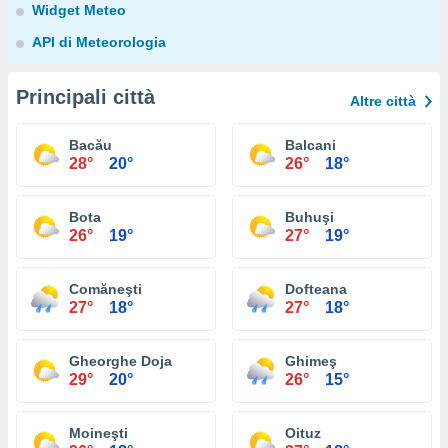
Widget Meteo
API di Meteorologia
Principali città
Altre città
Bacău
Balcani
28°
20°
26°
18°
Bota
Buhuşi
26°
19°
27°
19°
Comăneşti
Dofteana
27°
18°
27°
18°
Gheorghe Doja
Ghimeş
29°
20°
26°
15°
Moineşti
Oituz