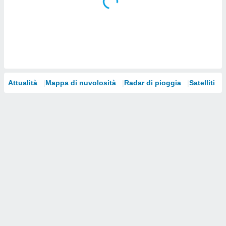
i nostri
artner
Attualità
Mappa di nuvolosità
Radar di pioggia
Satelliti