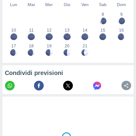
Lun
Mar
Mer
Gio
Ven
Sab
Dom
re e
e i
8
9
tilizzare
ati per la
e dei
10
11
12
13
14
15
16
.
17
18
19
20
21
izzazione
azione
o la
Condividi previsioni
e del
vo,
à e
i
zzati,
one delle
ni dei
 e degli
 ricerche
ico,
di