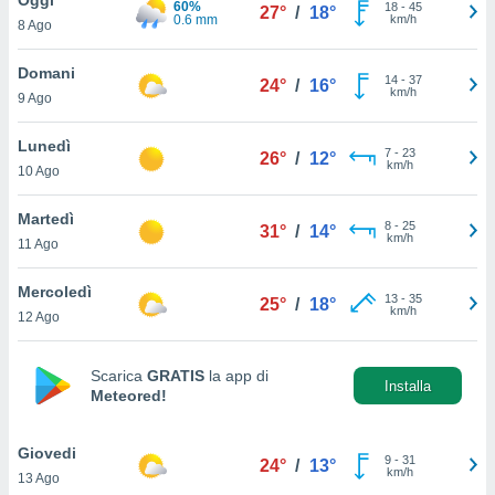
60%
a", è
18
-
45
27°
/
18°
0.6 mm
km/h
8 Ago
al sito
ettando
Domani
14
-
37
24°
/
16°
zione di
km/h
9 Ago
okie,
dei nostri
Lunedì
7
-
23
che ci
26°
/
12°
km/h
10 Ago
no di
 e
e il
Martedì
8
-
25
31°
/
14°
amento
km/h
11 Ago
 Web,
i
Mercoledì
13
-
35
re un
25°
/
18°
km/h
12 Ago
pecifico
arti la
à o
Scarica
GRATIS
la app di
i
Installa
Meteored!
zzati
 di esso.
sultare
Giovedi
9
-
31
24°
/
13°
km/h
13 Ago
oni nella