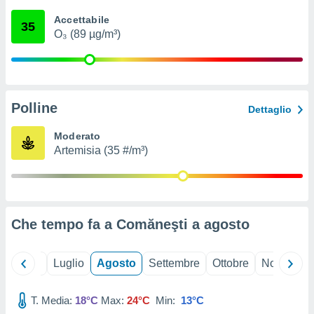
ioni
" o
Accettabile
tra
35
O₃ (89 µg/m³)
sui cookie
o sito
nostri
Polline
Dettaglio
mo il
te
Moderato
ento dei
Artemisia (35 #/m³)
re
ioni su
vo e/o
i,
Che tempo fa a Comăneşti a
agosto
 dati
er la
 della
Giugno
Luglio
Agosto
Settembre
Ottobre
Novembre
à, creare
r la
à
T. Media:
18°C
Max:
24°C
Min:
13°C
izzata,