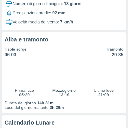
 profili
Numero di giorni di pioggia:
13
giorni
lezione
Precipitazioni medie:
92 mm
cità
izzata,
Velocità media del vento:
7 km/h
fili per
izzazione
Alba e tramonto
nuti,
 profili
Il sole sorge
Tramonto
lezione
06:03
20:35
uti
zzati,
 le
ni degli
 misurare
zioni dei
,
Prima luce
Mezzogiorno
Ultima luce
05:29
13:19
21:09
ere il
Durata del giorno
14h 31m
so
Luce del giorno restante
3h 26m
he o la
ione di
Calendario Lunare
enienti
diverse,