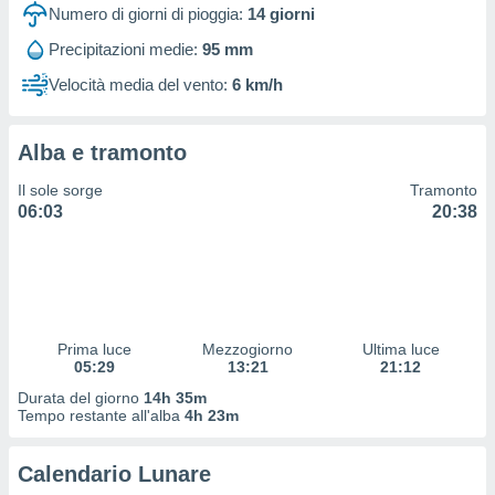
 profili
Numero di giorni di pioggia:
14
giorni
lezione
Precipitazioni medie:
95 mm
cità
izzata,
Velocità media del vento:
6 km/h
fili per
izzazione
Alba e tramonto
nuti,
 profili
Il sole sorge
Tramonto
lezione
06:03
20:38
uti
zzati,
 le
ni degli
 misurare
zioni dei
,
Prima luce
Mezzogiorno
Ultima luce
05:29
13:21
21:12
ere il
Durata del giorno
14h 35m
so
Tempo restante all'alba
4h 23m
he o la
ione di
Calendario Lunare
enienti
diverse,