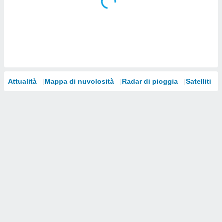
i nostri
artner
Attualità
Mappa di nuvolosità
Radar di pioggia
Satelliti