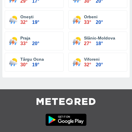
29°
17°
30°
20°
Oneşti
Orbeni
32°
19°
33°
20°
Praja
Slănic-Moldova
33°
20°
27°
18°
Târgu Ocna
Viforeni
30°
19°
32°
20°