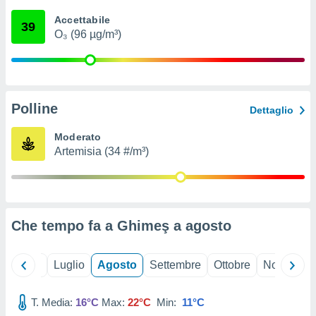
ioni
" o
Accettabile
tra
39
O₃ (96 µg/m³)
sui cookie
o sito
nostri
Polline
Dettaglio
mo il
te
Moderato
ento dei
Artemisia (34 #/m³)
re
ioni su
vo e/o
i,
Che tempo fa a Ghimeş a
agosto
 dati
er la
 della
Giugno
Luglio
Agosto
Settembre
Ottobre
Novembre
à, creare
r la
à
T. Media:
16°C
Max:
22°C
Min:
11°C
izzata,