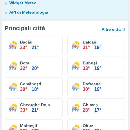
Widget Meteo
API di Meteorologia
Principali città
Altre città
Bacău
Balcani
33°
21°
31°
19°
Bota
Buhuşi
32°
20°
33°
19°
Comăneşti
Dofteana
30°
18°
30°
19°
Gheorghe Doja
Ghimeş
33°
21°
28°
17°
Moineşti
Oituz