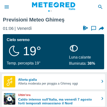
Previsioni Meteo Ghimeş
tiva
rivacy
01:06
Venerdì
...
ti di
net
Cielo sereno
net)
19°
i
 da
nisti per
Luna calante
 che le
Temp. percepita 19°
Illuminata:
36%
ioni
iano di
È
Allerta gialla
 a
Allerta moderata per pioggia a Ghimeş oggi
ito Web
do le
Ultim’ora
opzioni:
Caldo intenso sull’Italia, ma venerdì 7 agosto
forti temporali minacciano il Nord
 i