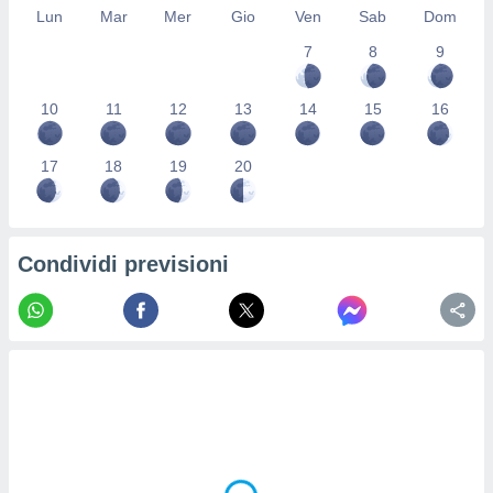
Lun
Mar
Mer
Gio
Ven
Sab
Dom
re e
e i
7
8
9
tilizzare
ati per la
e dei
10
11
12
13
14
15
16
.
17
18
19
20
izzazione
azione
o la
Condividi previsioni
e del
vo,
à e
i
zzati,
one delle
ni dei
 e degli
 ricerche
ico,
di