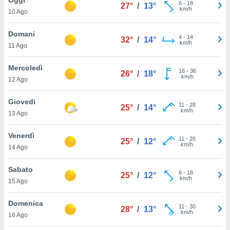
a", è
6
-
18
27°
/
13°
km/h
10 Ago
al sito
ettando
Domani
4
-
14
32°
/
14°
zione di
km/h
11 Ago
okie,
dei nostri
Mercoledì
16
-
36
che ci
26°
/
18°
km/h
12 Ago
no di
 e
e il
Giovedi
11
-
28
25°
/
14°
amento
km/h
13 Ago
 Web,
i
Venerdì
11
-
26
re un
25°
/
12°
km/h
14 Ago
pecifico
arti la
Sabato
à o
6
-
18
25°
/
12°
km/h
i
15 Ago
zzati
 di esso.
Domenica
11
-
30
sultare
28°
/
13°
km/h
16 Ago
oni nella