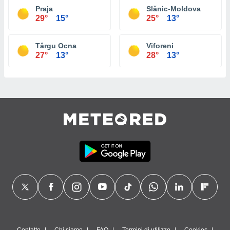
Praja
Slănic-Moldova
29°
15°
25°
13°
Târgu Ocna
Viforeni
27°
13°
28°
13°