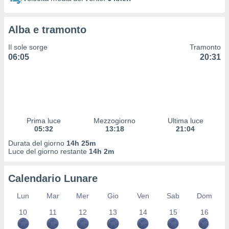
 profili
lezione
cità
Alba e tramonto
izzata,
fili per
Il sole sorge
Tramonto
06:05
20:31
izzazione
nuti,
 profili
lezione
uti
zzati,
Prima luce
Mezzogiorno
Ultima luce
 le
05:32
13:18
21:04
ni degli
 misurare
Durata del giorno
14h 25m
zioni dei
Luce del giorno restante
14h 2m
,
ere il
Calendario Lunare
so
Lun
Mar
Mer
Gio
Ven
Sab
Dom
he o la
ione di
10
11
12
13
14
15
16
enienti
diverse,