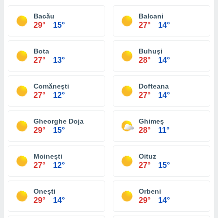
Bacău
Balcani
29°
15°
27°
14°
Bota
Buhuşi
27°
13°
28°
14°
Comăneşti
Dofteana
27°
12°
27°
14°
Gheorghe Doja
Ghimeş
29°
15°
28°
11°
Moineşti
Oituz
27°
12°
27°
15°
Oneşti
Orbeni
29°
14°
29°
14°