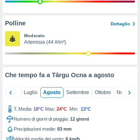
ioni
" o
tra
sui cookie
o sito
Polline
Dettaglio
Moderato
nostri
Artemisia (44 #/m³)
mo il
te
ento dei
Che tempo fa a Târgu Ocna a
agosto
re
ioni su
vo e/o
Giugno
Luglio
Agosto
Settembre
Ottobre
Novembre
i,
 dati
er la
T. Media:
18°C
Max:
24°C
Min:
13°C
 della
Numero di giorni di pioggia:
12
giorni
à, creare
r la
Precipitazioni medie:
83 mm
à
izzata,
Velocità media del vento:
6 km/h