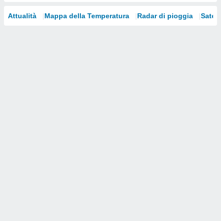
i nostri
Attualità
Mappa della Temperatura
Radar di pioggia
Satelli
artner