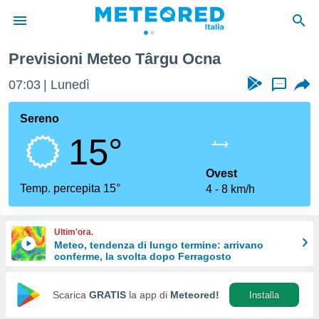
Previsioni Meteo Târgu Ocna
tiva
rivacy
07:03
Lunedì
...
ti di
net
Sereno
net)
15°
i
 da
nisti per
Ovest
 che le
Temp. percepita 15°
4
8 km/h
ioni
iano di
È
Ultim'ora.
Meteo, tendenza di lungo termine: arrivano
 a
conferme, la svolta dopo Ferragosto
ito Web
do le
opzioni:
Scarica
GRATIS
la app di
Meteored!
Installa
 i