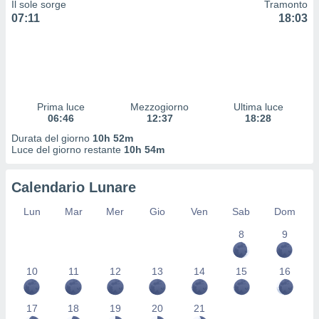
Il sole sorge
Tramonto
 profili
07:11
18:03
lezione
cità
izzata,
fili per
izzazione
nuti,
Prima luce
Mezzogiorno
Ultima luce
 profili
06:46
12:37
18:28
lezione
Durata del giorno
10h 52m
uti
Luce del giorno restante
10h 54m
zzati,
 le
ni degli
Calendario Lunare
 misurare
zioni dei
Lun
Mar
Mer
Gio
Ven
Sab
Dom
,
8
9
ere il
so
10
11
12
13
14
15
16
he o la
ione di
enienti
17
18
19
20
21
diverse,