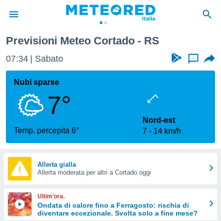
Previsioni Meteo Cortado - RS
tiva
rivacy
07:34
Sabato
...
ti di
net
Nubi sparse
net)
7°
i
 da
nisti per
Nord-est
 che le
Temp. percepita 6°
7
14 km/h
ioni
iano di
È
Allerta gialla
 a
Allerta moderata per altri a Cortado oggi
ito Web
do le
Ultim'ora.
opzioni:
Ondata di calore fino a Ferragosto: rischia di
diventare eccezionale. Svolta solo a fine mese?
 i