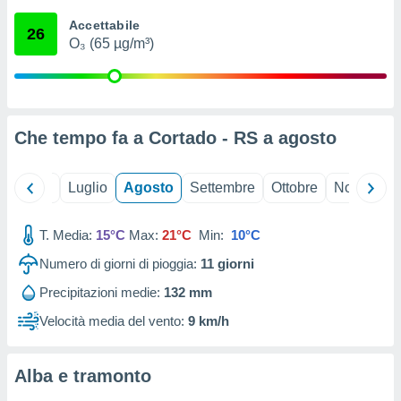
ioni
" o
Accettabile
tra
26
O₃ (65 µg/m³)
sui cookie
o sito
nostri
Che tempo fa a Cortado - RS a
agosto
mo il
te
ento dei
Giugno
Luglio
Agosto
Settembre
Ottobre
Novembre
re
T. Media:
15°C
Max:
21°C
Min:
10°C
ioni su
vo e/o
Numero di giorni di pioggia:
11
giorni
i,
 dati
Precipitazioni medie:
132 mm
er la
Velocità media del vento:
9 km/h
 della
à, creare
r la
Alba e tramonto
à
izzata,