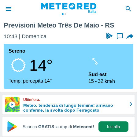
Previsioni Meteo Três De Maio - RS
tiva
rivacy
10:43
Domenica
...
ti di
net
Sereno
net)
14°
i
 da
nisti per
Sud-est
 che le
Temp. percepita 14°
15
32 km/h
ioni
iano di
È
Ultim'ora.
Meteo, tendenza di lungo termine: arrivano
 a
conferme, la svolta dopo Ferragosto
ito Web
do le
opzioni:
Scarica
GRATIS
la app di
Meteored!
Installa
 i