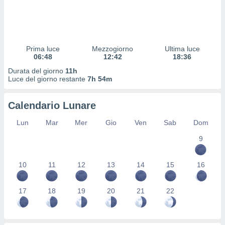
 profili
lezione
cità
izzata,
fili per
Prima luce
Mezzogiorno
Ultima luce
06:48
12:42
18:36
izzazione
Durata del giorno
11h
nuti,
Luce del giorno restante
7h 54m
 profili
lezione
uti
Calendario Lunare
zzati,
 le
Lun
Mar
Mer
Gio
Ven
Sab
Dom
ni degli
 misurare
9
zioni dei
,
10
11
12
13
14
15
16
ere il
so
17
18
19
20
21
22
he o la
ione di
enienti
diverse,