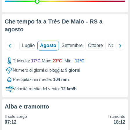
ioni
" o
tra
sui cookie
o sito
Che tempo fa a Três De Maio - RS a
agosto
nostri
Giugno
Luglio
Agosto
Settembre
Ottobre
Novembre
mo il
te
ento dei
T. Media:
17°C
Max:
23°C
Min:
12°C
Numero di giorni di pioggia:
9
giorni
re
ioni su
Precipitazioni medie:
104 mm
vo e/o
Velocità media del vento:
12 km/h
i,
 dati
er la
 della
Alba e tramonto
à, creare
r la
Il sole sorge
Tramonto
à
07:12
18:12
izzata,