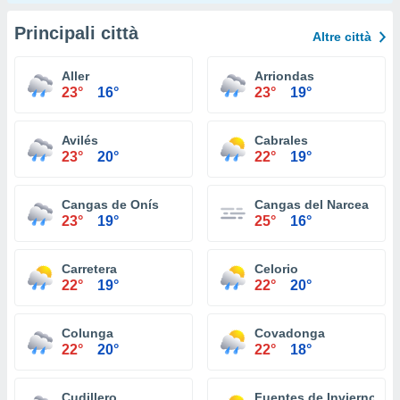
Principali città
Altre città
Aller
Arriondas
23°
16°
23°
19°
Avilés
Cabrales
23°
20°
22°
19°
Cangas de Onís
Cangas del Narcea
23°
19°
25°
16°
Carretera
Celorio
22°
19°
22°
20°
Colunga
Covadonga
22°
20°
22°
18°
Cudillero
Fuentes de Invierno