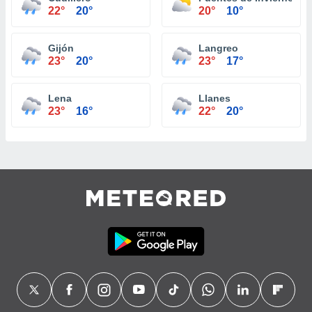
22°
20°
20°
10°
Gijón
Langreo
23°
20°
23°
17°
Lena
Llanes
23°
16°
22°
20°