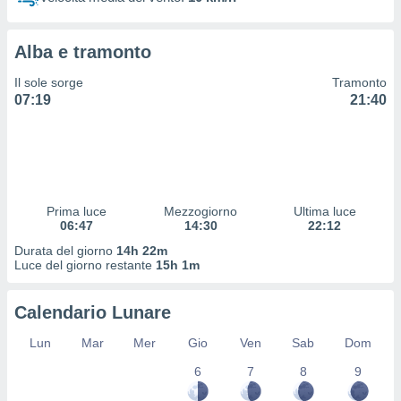
 profili
lezione
cità
Alba e tramonto
izzata,
fili per
Il sole sorge
Tramonto
07:19
21:40
izzazione
nuti,
 profili
lezione
uti
zzati,
Prima luce
Mezzogiorno
Ultima luce
 le
06:47
14:30
22:12
ni degli
 misurare
Durata del giorno
14h 22m
zioni dei
Luce del giorno restante
15h 1m
,
ere il
Calendario Lunare
so
Lun
Mar
Mer
Gio
Ven
Sab
Dom
he o la
ione di
6
7
8
9
enienti
diverse,