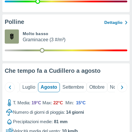
ioni
" o
tra
sui cookie
o sito
Polline
Dettaglio
Molto basso
nostri
Graminacee (3 #/m³)
mo il
te
ento dei
Che tempo fa a Cudillero a
agosto
re
ioni su
vo e/o
Giugno
Luglio
Agosto
Settembre
Ottobre
Novembre
i,
 dati
er la
T. Media:
19°C
Max:
22°C
Min:
15°C
 della
Numero di giorni di pioggia:
14
giorni
à, creare
r la
Precipitazioni medie:
81 mm
à
izzata,
Velocità media del vento:
10 km/h