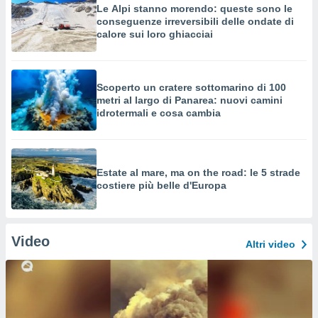
Le Alpi stanno morendo: queste sono le
conseguenze irreversibili delle ondate di
calore sui loro ghiacciai
Scoperto un cratere sottomarino di 100
metri al largo di Panarea: nuovi camini
idrotermali e cosa cambia
Estate al mare, ma on the road: le 5 strade
costiere più belle d'Europa
Video
Altri video