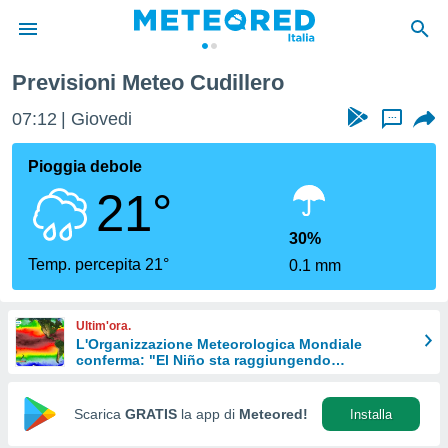
Previsioni Meteo Cudillero
tiva
rivacy
07:12
Giovedi
...
ti di
net
Pioggia debole
net)
21°
i
 da
nisti per
30%
 che le
Temp. percepita 21°
0.1 mm
ioni
iano di
È
Ultim'ora.
L'Organizzazione Meteorologica Mondiale
 a
conferma: "El Niño sta raggiungendo
ito Web
un'intensità mai vista da diversi anni"
do le
opzioni:
Scarica
GRATIS
la app di
Meteored!
Installa
 i