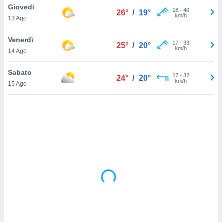
Giovedi
18
-
40
26°
/
19°
km/h
sui cookie
13 Ago
e il tuo
 in
Venerdì
17
-
33
25°
/
20°
km/h
14 Ago
o
 il
Sabato
17
-
32
24°
/
20°
km/h
azioni
15 Ago
kie
re
le a piè
 del
to web.
ATIVA,
e
gie
i cookie
ccetti
zione dei