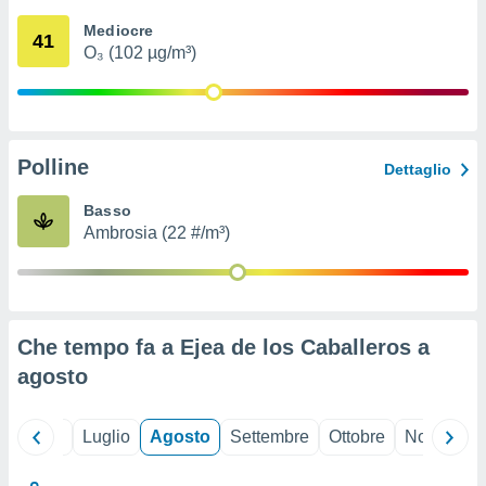
ioni
" o
Mediocre
tra
41
O₃ (102 µg/m³)
sui cookie
o sito
nostri
Polline
Dettaglio
mo il
te
Basso
ento dei
Ambrosia (22 #/m³)
re
ioni su
vo e/o
i,
Che tempo fa a Ejea de los Caballeros a
 dati
er la
agosto
 della
à, creare
r la
Giugno
Luglio
Agosto
Settembre
Ottobre
Novembre
à
izzata,