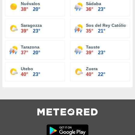
Nuévalos
Sádaba
38°
20°
36°
23°
Saragozza
Sos del Rey Católico
39°
23°
35°
21°
Tarazona
Tauste
37°
20°
39°
23°
Utebo
Zuera
40°
23°
40°
22°