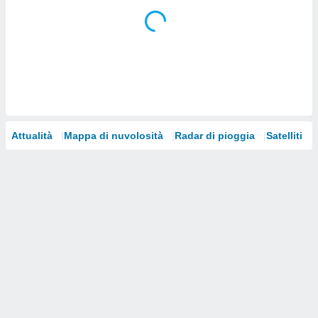
i nostri
artner
Attualità
Mappa di nuvolosità
Radar di pioggia
Satelliti