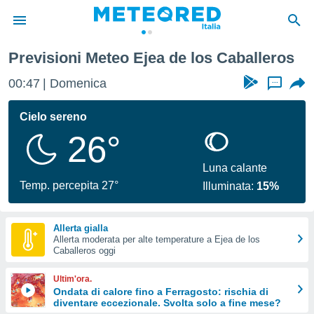
 di Saragozza
Ejea de los Caballeros
Previsioni Meteo Ejea de los Caballeros
tiva
rivacy
00:47
Domenica
...
ti di
net
Cielo sereno
net)
26°
i
 da
nisti per
Luna calante
 che le
Temp. percepita 27°
Illuminata:
15%
ioni
iano di
È
Allerta gialla
Allerta moderata per alte temperature a Ejea de los
 a
Caballeros oggi
ito Web
do le
Ultim'ora.
opzioni:
Ondata di calore fino a Ferragosto: rischia di
diventare eccezionale. Svolta solo a fine mese?
 i