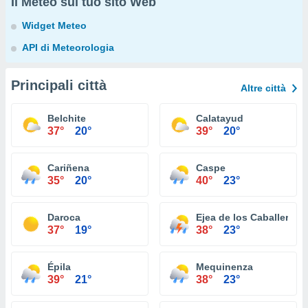
Il Meteo sul tuo sito Web
Widget Meteo
API di Meteorologia
Principali città
Altre città
Belchite
Calatayud
37°
20°
39°
20°
Cariñena
Caspe
35°
20°
40°
23°
Daroca
Ejea de los Caballeros
37°
19°
38°
23°
Épila
Mequinenza
39°
21°
38°
23°