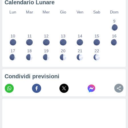
Calendario Lunare
re e
e i
Lun
Mar
Mer
Gio
Ven
Sab
Dom
tilizzare
9
ati per la
e dei
.
10
11
12
13
14
15
16
izzazione
17
18
19
20
21
22
azione
o la
e del
vo,
Condividi previsioni
à e
i
zzati,
one delle
ni dei
 e degli
 ricerche
ico,
di