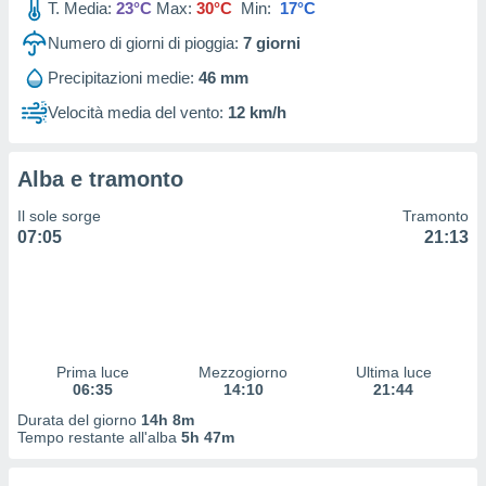
T. Media:
23°C
Max:
30°C
Min:
17°C
 profili
lezione
Numero di giorni di pioggia:
7
giorni
cità
izzata,
Precipitazioni medie:
46 mm
fili per
Velocità media del vento:
12 km/h
izzazione
nuti,
 profili
Alba e tramonto
lezione
Il sole sorge
Tramonto
uti
07:05
21:13
zzati,
 le
ni degli
 misurare
zioni dei
,
ere il
Prima luce
Mezzogiorno
Ultima luce
06:35
14:10
21:44
so
Durata del giorno
14h 8m
he o la
Tempo restante all'alba
5h 47m
ione di
enienti
diverse,