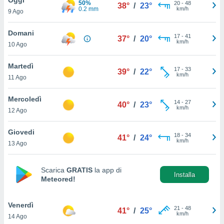
50%
a", è
20
-
48
38°
/
23°
0.2 mm
km/h
9 Ago
al sito
ettando
Domani
17
-
41
37°
/
20°
zione di
km/h
10 Ago
okie,
dei nostri
Martedì
17
-
33
che ci
39°
/
22°
km/h
11 Ago
no di
 e
e il
Mercoledì
14
-
27
40°
/
23°
amento
km/h
12 Ago
 Web,
i
Giovedi
18
-
34
re un
41°
/
24°
km/h
13 Ago
pecifico
arti la
à o
Scarica
GRATIS
la app di
i
Installa
Meteored!
zzati
 di esso.
sultare
Venerdì
21
-
48
41°
/
25°
km/h
14 Ago
oni nella