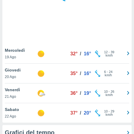
puoi
re ad
 al
ito web
et. In
aso ti
mo che
installati
okie
Mercoledì
12
-
39
32°
/
16°
i per
km/h
19 Ago
 la
one nel
Giovedi
6
-
24
 non
35°
/
16°
km/h
20 Ago
utilizzati
er
e il
Venerdì
10
-
26
36°
/
19°
amento o
km/h
21 Ago
rare
à o
Sabato
10
-
29
i
37°
/
20°
km/h
22 Ago
zzati,
 potrai
are
Grafici del tempo