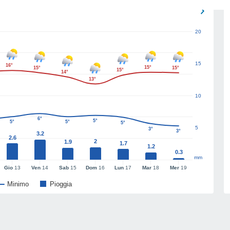
20
15
16°
15°
15°
15°
15°
14°
13°
10
6°
5°
5°
5°
5°
5
3°
3°
3.2
2.6
2
1.9
1.7
1.2
0.3
mm
Gio
13
Ven
14
Sab
15
Dom
16
Lun
17
Mar
18
Mer
19
Minimo
Pioggia