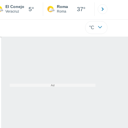
El Conejo
Roma
Milano
5°
37°
Veracruz
Roma
Milano
°C