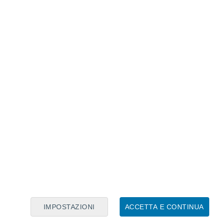
Calendario Lunare
Lun
Mar
Mer
Gio
Ven
Sab
Dom
7
8
9
10
11
12
13
14
15
16
17
18
19
20
IMPOSTAZIONI
ACCETTA E CONTINUA