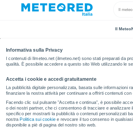
Il Meteo
Informativa sulla Privacy
I contenuti di Ilmeteo.net (ilmeteo.net) sono stati preparati da pro
qualità. È possibile accedere a questo sito Web utilizzando le se
Accetta i cookie e accedi gratuitamente
Home
Messico
Stato di Veracruz
El Conejo
La pubblicità digitale personalizzata, basata sulle informazioni ra
finanziare la nostra attività per continuare a offrirti contenuti co
Previsioni Meteo El Co
Facendo clic sul pulsante "Accetta e continua", è possibile accede
o dei nostri partner, che ci consentono di tracciare e analizzare
05:14
Venerdì
specifico per mostrarti la pubblicità o contenuti personalizzati b
nostra
Politica sui cookie
e revocare il tuo consenso in qualsia
disponibile a piè di pagina del nostro sito web.
Nubi sparse