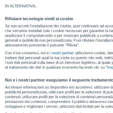
5°
IN ALTERNATIVA,
Rifiutare tecnologie simili ai cookie
Luna calan
Se non accetti l'installazione dei cookie, puoi continuare ad acc
Illuminata:
Temp. percepita 5°
che verranno installati solo i cookie necessari per garantire la n
analizzare il comportamento o per mostrare pubblicità o contenut
generali e pubblicità non personalizzata. Puoi rifiutare l'install
abbonamento premendo il pulsante "Rifiuta".
Ultim'ora.
L’estate non cambia rotta: caldo fino a metà
Con il tuo consenso, noi e i
nostri partner
utilizziamo cookie, iden
agosto, svolta possibile solo a fine mese
trattare dati personali quali la tua visita su questo sito web, indiri
i tuoi dati personali sulla base di un interesse legittimo, al quale
Il Meteo 1 - 7
Attualità
Mappa di nuvolosità
Radar 
al trattamento dei dati in qualsiasi momento facendo clic su "
Imp
Noi e i nostri partner eseguiamo il seguente trattamento
Domani
Domenica
Oggi
Archiviare informazioni su dispositivo e/o accedervi, utilizzare dati
pubblicità personalizzata, utilizzare profili per la selezione di pu
8 Ago
9 Ago
7 Ago
contenuti, utilizzare profili per la selezione di contenuti personal
prestazioni dei contenuti, comprendere il pubblico attraverso stat
sviluppare e migliorare i servizi, utilizzare dati limitati per la sel
50%
80%
80%