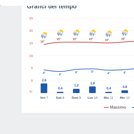
Grafici del tempo
25
20
16°
15°
15°
15°
15°
14°
15
10
5
5°
4°
4°
4°
4°
4°
2.6
0
1.8
1.2
0.8
0.4
0.4
°C
Ven
7
Sab
8
Dom
9
Lun
10
Mar
11
Mer
12
Massimo