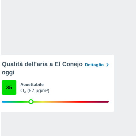
Qualità dell'aria a El Conejo
Dettaglio
oggi
Accettabile
35
O₃ (87 µg/m³)