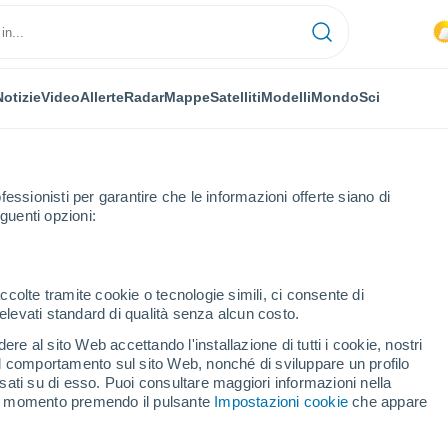
Notizie
Video
Allerte
Radar
Mappe
Satelliti
Modelli
Mondo
Sci
fessionisti per garantire che le informazioni offerte siano di
guenti opzioni:
ccolte tramite cookie o tecnologie simili, ci consente di
n elevati standard di qualità senza alcun costo.
nejo
re al sito Web accettando l'installazione di tutti i cookie, nostri
 il comportamento sul sito Web, nonché di sviluppare un profilo
...
asati su di esso. Puoi consultare maggiori informazioni nella
si momento premendo il pulsante
Impostazioni cookie
che appare
Per ora
Intervalli nuvolosi nelle prossime
ore