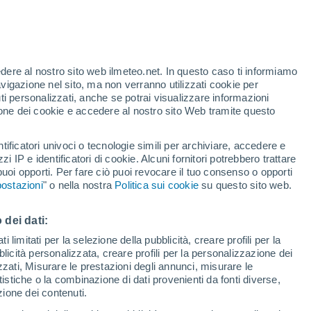
te
edere al nostro sito web ilmeteo.net. In questo caso ti informiamo
31%
avigazione nel sito, ma non verranno utilizzati cookie per
i personalizzati, anche se potrai visualizzare informazioni
azione dei cookie e accedere al nostro sito Web tramite questo
tificatori univoci o tecnologie simili per archiviare, accedere e
zzi IP e identificatori di cookie. Alcuni fornitori potrebbero trattare
 puoi opporti. Per fare ciò puoi revocare il tuo consenso o opporti
di pioggia
Satelliti
Modelli
ostazioni
" o nella nostra
Politica sui cookie
su questo sito web.
 dei dati:
Lunedì
Martedì
Mercoledì
Giovedi
 limitati per la selezione della pubblicità, creare profili per la
bblicità personalizzata, creare profili per la personalizzazione dei
10 Ago
11 Ago
12 Ago
13 Ago
izzati, Misurare le prestazioni degli annunci, misurare le
istiche o la combinazione di dati provenienti da fonti diverse,
ezione dei contenuti.
90%
70%
90%
90%