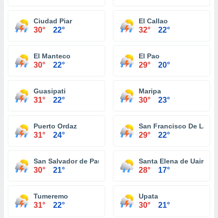
Ciudad Piar
El Callao
30°
22°
32°
22°
El Manteco
El Pao
30°
22°
29°
20°
Guasipati
Maripa
31°
22°
30°
23°
Puerto Ordaz
San Francisco De La P
31°
24°
29°
22°
San Salvador de Paul
Santa Elena de Uairen
30°
21°
28°
17°
Tumeremo
Upata
31°
22°
30°
21°