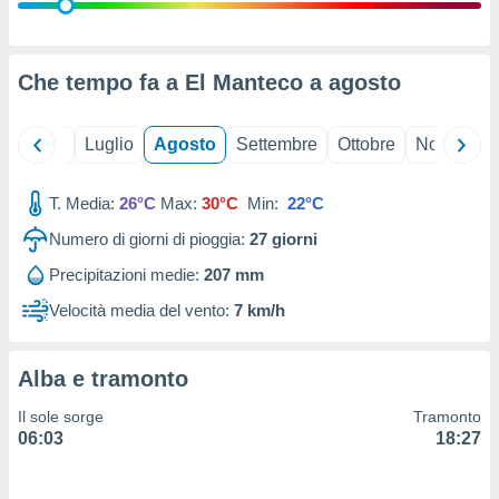
ioni
" o
tra
sui cookie
o sito
Che tempo fa a El Manteco a
agosto
nostri
Giugno
Luglio
Agosto
Settembre
Ottobre
Novembre
mo il
T. Media:
26°C
Max:
30°C
Min:
22°C
te
ento dei
Numero di giorni di pioggia:
27
giorni
Precipitazioni medie:
207 mm
re
ioni su
Velocità media del vento:
7 km/h
vo e/o
i,
 dati
Alba e tramonto
er la
 della
Il sole sorge
Tramonto
à, creare
06:03
18:27
r la
à
izzata,