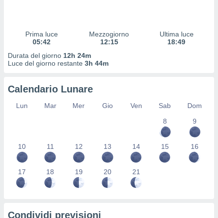
 profili
lezione
cità
izzata,
Prima luce
Mezzogiorno
Ultima luce
fili per
05:42
12:15
18:49
Durata del giorno
12h 24m
izzazione
Luce del giorno restante
3h 44m
nuti,
 profili
Calendario Lunare
lezione
uti
Lun
Mar
Mer
Gio
Ven
Sab
Dom
zzati,
 le
8
9
ni degli
 misurare
zioni dei
10
11
12
13
14
15
16
,
ere il
17
18
19
20
21
so
he o la
ione di
enienti
Condividi previsioni
diverse,