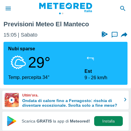
Previsioni Meteo El Manteco
tiva
rivacy
15:05
Sabato
...
ti di
net
Nubi sparse
net)
29°
i
 da
nisti per
Est
 che le
Temp. percepita 34°
9
26 km/h
ioni
iano di
È
Ultim'ora.
Ondata di calore fino a Ferragosto: rischia di
 a
diventare eccezionale. Svolta solo a fine mese?
ito Web
do le
opzioni:
Scarica
GRATIS
la app di
Meteored!
Installa
 i