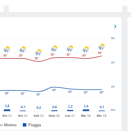
60
34°
33°
33°
33°
33°
33°
32°
40
20
23°
23°
22°
22°
22°
22°
22°
1.6
1.5
1.2
0.7
0.8
0.7
0.2
mm
Gio
13
Ven
14
Sab
15
Dom
16
Lun
17
Mar
18
Mer
19
Minimo
Pioggia