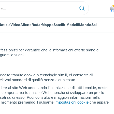
Notizie
Video
Allerte
Radar
Mappe
Satelliti
Modelli
Mondo
Sci
fessionisti per garantire che le informazioni offerte siano di
guenti opzioni:
ccolte tramite cookie o tecnologie simili, ci consente di
n elevati standard di qualità senza alcun costo.
eremo
re al sito Web accettando l'installazione di tutti i cookie, nostri
 il comportamento sul sito Web, nonché di sviluppare un profilo
...
asati su di esso. Puoi consultare maggiori informazioni nella
si momento premendo il pulsante
Impostazioni cookie
che appare
Per ora
Piogge deboli nelle prossime ore