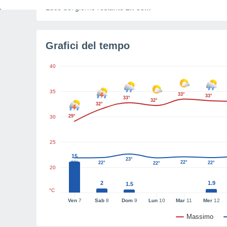
Luce del giorno restante
2h 38m
Grafici del tempo
40
35
33°
33°
33°
32°
32°
29°
30
25
15
23°
22°
22°
22°
22°
22°
20
2
1.9
1.5
°C
Ven
7
Sab
8
Dom
9
Lun
10
Mar
11
Mer
12
Massimo