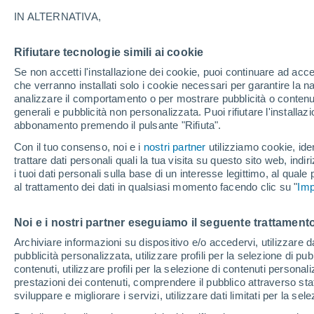
25°
IN ALTERNATIVA,
Rifiutare tecnologie simili ai cookie
80%
Se non accetti l'installazione dei cookie, puoi continuare ad acc
Temp. percepita 26°
0.6 mm
che verranno installati solo i cookie necessari per garantire la n
analizzare il comportamento o per mostrare pubblicità o contenut
generali e pubblicità non personalizzata. Puoi rifiutare l'install
abbonamento premendo il pulsante "Rifiuta".
Ultim'ora.
Luca Lombroso non vede la fine del caldo:
Con il tuo consenso, noi e i
nostri partner
utilizziamo cookie, iden
"Ferragosto 2026 potrebbe entrare nella storia
trattare dati personali quali la tua visita su questo sito web, indiri
Ecco perché."
i tuoi dati personali sulla base di un interesse legittimo, al quale
Il Meteo 1 - 7
Radar di pioggia
Attualità
Mappa di 
al trattamento dei dati in qualsiasi momento facendo clic su "
Imp
Noi e i nostri partner eseguiamo il seguente trattamento
Domani
Domenica
Oggi
Archiviare informazioni su dispositivo e/o accedervi, utilizzare dati
pubblicità personalizzata, utilizzare profili per la selezione di pu
8 Ago
9 Ago
7 Ago
contenuti, utilizzare profili per la selezione di contenuti personal
prestazioni dei contenuti, comprendere il pubblico attraverso stat
sviluppare e migliorare i servizi, utilizzare dati limitati per la sel
70%
30%
90%