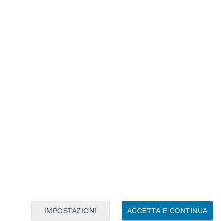
Calendario Lunare
Lun
Mar
Mer
Gio
Ven
Sab
Dom
7
8
9
10
11
12
13
14
15
16
17
18
19
20
IMPOSTAZIONI
ACCETTA E CONTINUA