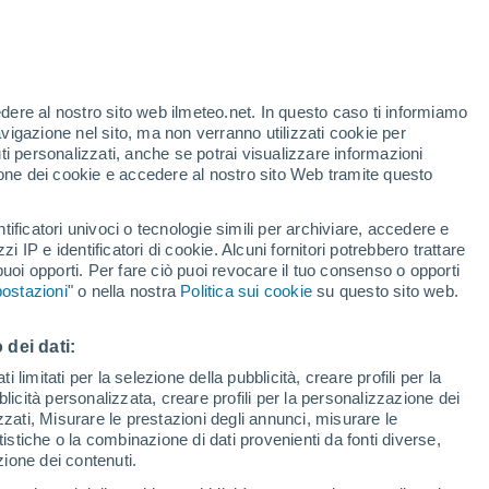
edere al nostro sito web ilmeteo.net. In questo caso ti informiamo
avigazione nel sito, ma non verranno utilizzati cookie per
i personalizzati, anche se potrai visualizzare informazioni
azione dei cookie e accedere al nostro sito Web tramite questo
tificatori univoci o tecnologie simili per archiviare, accedere e
.
zzi IP e identificatori di cookie. Alcuni fornitori potrebbero trattare
 puoi opporti. Per fare ciò puoi revocare il tuo consenso o opporti
pioggia
Satelliti
Modelli
ostazioni
" o nella nostra
Politica sui cookie
su questo sito web.
 dei dati:
Lunedì
Martedì
Mercoledì
Giovedi
 limitati per la selezione della pubblicità, creare profili per la
bblicità personalizzata, creare profili per la personalizzazione dei
10 Ago
11 Ago
12 Ago
13 Ago
izzati, Misurare le prestazioni degli annunci, misurare le
istiche o la combinazione di dati provenienti da fonti diverse,
ezione dei contenuti.
70%
60%