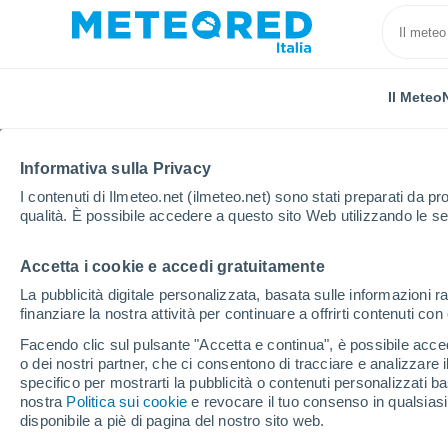
Il Meteo
Informativa sulla Privacy
I contenuti di Ilmeteo.net (ilmeteo.net) sono stati preparati da pro
qualità. È possibile accedere a questo sito Web utilizzando le se
Accetta i cookie e accedi gratuitamente
Home
Venezuela
Stato di Bolívar
Tumeremo
La pubblicità digitale personalizzata, basata sulle informazioni ra
finanziare la nostra attività per continuare a offrirti contenuti co
Previsioni Meteo Tum
Facendo clic sul pulsante "Accetta e continua", è possibile accede
o dei nostri partner, che ci consentono di tracciare e analizzare
16:07
Venerdì
specifico per mostrarti la pubblicità o contenuti personalizzati b
nostra
Politica sui cookie
e revocare il tuo consenso in qualsia
disponibile a piè di pagina del nostro sito web.
Pioggia debole