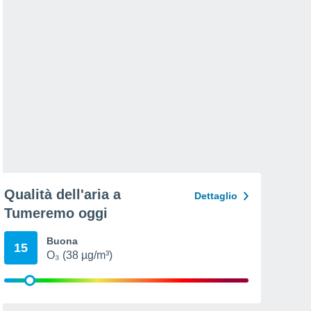
Qualità dell'aria a
Dettaglio
Tumeremo oggi
Buona
15
O₃ (38 µg/m³)