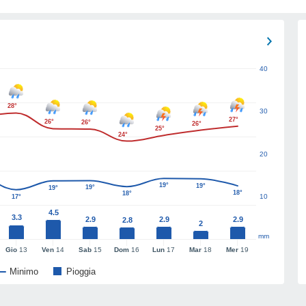
40
28°
30
27°
26°
26°
26°
25°
24°
20
19°
19°
19°
19°
18°
18°
10
17°
4.5
3.3
2.9
2.9
2.9
2.8
2
mm
Gio
13
Ven
14
Sab
15
Dom
16
Lun
17
Mar
18
Mer
19
Minimo
Pioggia