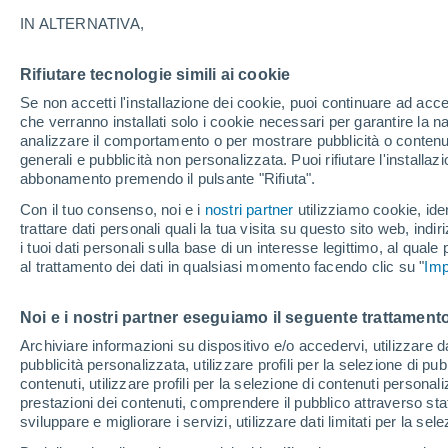
IN ALTERNATIVA,
Sereno
22°
Rifiutare tecnologie simili ai cookie
Se non accetti l'installazione dei cookie, puoi continuare ad acc
che verranno installati solo i cookie necessari per garantire la n
Nord-est
analizzare il comportamento o per mostrare pubblicità o contenut
Temp. percepita 23°
6
-
32 km/
generali e pubblicità non personalizzata. Puoi rifiutare l'install
abbonamento premendo il pulsante "Rifiuta".
Con il tuo consenso, noi e i
nostri partner
utilizziamo cookie, iden
Ultim'ora.
trattare dati personali quali la tua visita su questo sito web, indiri
Luca Lombroso non vede la fine del caldo:
i tuoi dati personali sulla base di un interesse legittimo, al quale
"Ferragosto 2026 potrebbe entrare nella storia
al trattamento dei dati in qualsiasi momento facendo clic su "
Ecco perché."
Imp
Il Meteo 1 - 7
Attualità
Mappa di pioggia
Radar di 
Noi e i nostri partner eseguiamo il seguente trattamento
Archiviare informazioni su dispositivo e/o accedervi, utilizzare dati
pubblicità personalizzata, utilizzare profili per la selezione di pu
Sabato
Domenica
Venerdì
contenuti, utilizzare profili per la selezione di contenuti personal
15 Ago
16 Ago
14 Ago
prestazioni dei contenuti, comprendere il pubblico attraverso stat
sviluppare e migliorare i servizi, utilizzare dati limitati per la sel