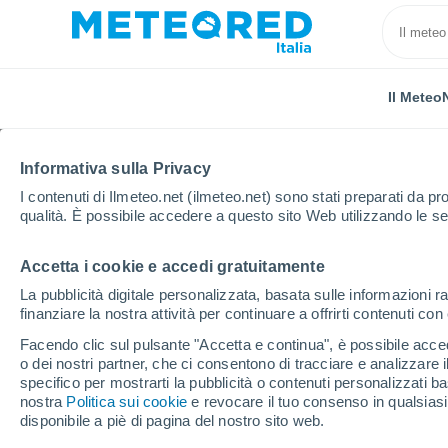
Il Meteo
Informativa sulla Privacy
I contenuti di Ilmeteo.net (ilmeteo.net) sono stati preparati da pro
qualità. È possibile accedere a questo sito Web utilizzando le se
Accetta i cookie e accedi gratuitamente
Home
Venezuela
Stato di Miranda
El Rodeo
La pubblicità digitale personalizzata, basata sulle informazioni ra
finanziare la nostra attività per continuare a offrirti contenuti co
Previsioni Meteo El Rod
Facendo clic sul pulsante "Accetta e continua", è possibile accede
giorni
o dei nostri partner, che ci consentono di tracciare e analizzare
specifico per mostrarti la pubblicità o contenuti personalizzati b
nostra
Politica sui cookie
18:02
Venerdì
e revocare il tuo consenso in qualsia
disponibile a piè di pagina del nostro sito web.