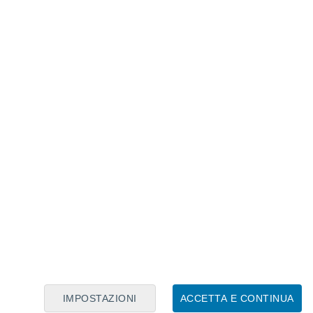
Calendario Lunare
Lun
Mar
Mer
Gio
Ven
Sab
Dom
7
8
9
10
11
12
13
14
15
16
17
18
19
20
IMPOSTAZIONI
ACCETTA E CONTINUA