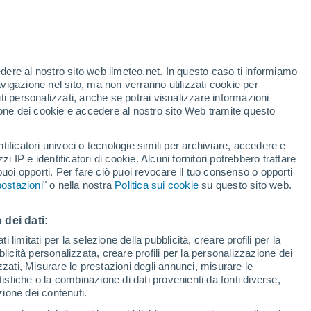
Si attendono banchi di nebbia
nelle prossime ore
edere al nostro sito web ilmeteo.net. In questo caso ti informiamo
avigazione nel sito, ma non verranno utilizzati cookie per
i personalizzati, anche se potrai visualizzare informazioni
h
azione dei cookie e accedere al nostro sito Web tramite questo
tificatori univoci o tecnologie simili per archiviare, accedere e
zzi IP e identificatori di cookie. Alcuni fornitori potrebbero trattare
 puoi opporti. Per fare ciò puoi revocare il tuo consenso o opporti
.
ostazioni
" o nella nostra
Politica sui cookie
su questo sito web.
pioggia
Satelliti
Modelli
 dei dati:
 limitati per la selezione della pubblicità, creare profili per la
bblicità personalizzata, creare profili per la personalizzazione dei
Lunedì
Martedì
Mercoledì
Giovedi
izzati, Misurare le prestazioni degli annunci, misurare le
17 Ago
18 Ago
19 Ago
20 Ago
istiche o la combinazione di dati provenienti da fonti diverse,
ezione dei contenuti.