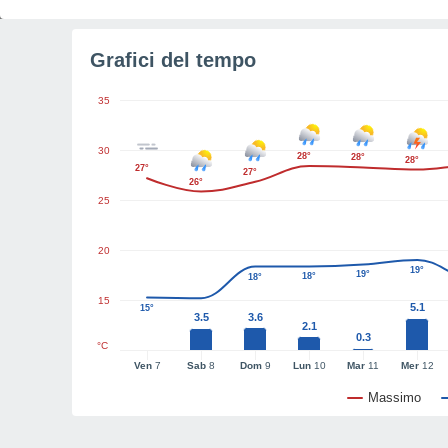
Grafici del tempo
35
30
28°
28°
28°
27°
27°
26°
25
20
19°
19°
18°
18°
15
5.1
15°
3.5
3.6
2.1
0.3
°C
Ven
7
Sab
8
Dom
9
Lun
10
Mar
11
Mer
12
Massimo