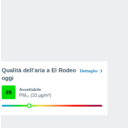
Qualità dell'aria a El Rodeo
Dettaglio
oggi
Accettabile
29
PM₁₀ (33 µg/m³)