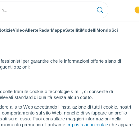
Notizie
Video
Allerte
Radar
Mappe
Satelliti
Modelli
Mondo
Sci
fessionisti per garantire che le informazioni offerte siano di
guenti opzioni:
Prossima Settimana
ccolte tramite cookie o tecnologie simili, ci consente di
n elevati standard di qualità senza alcun costo.
eo (Venezuela) fra 8 - 14
re al sito Web accettando l'installazione di tutti i cookie, nostri
 il comportamento sul sito Web, nonché di sviluppare un profilo
asati su di esso. Puoi consultare maggiori informazioni nella
si momento premendo il pulsante
Impostazioni cookie
che appare
...
Per ora