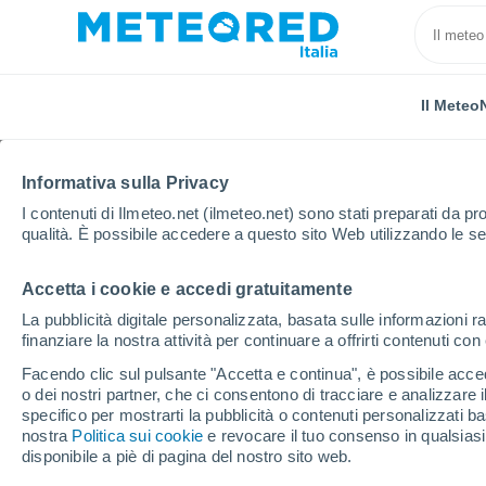
Il Meteo
Informativa sulla Privacy
I contenuti di Ilmeteo.net (ilmeteo.net) sono stati preparati da pro
qualità. È possibile accedere a questo sito Web utilizzando le se
Accetta i cookie e accedi gratuitamente
Home
Austria
Alta Austria
Engelhartszell
La pubblicità digitale personalizzata, basata sulle informazioni ra
finanziare la nostra attività per continuare a offrirti contenuti co
Previsioni Meteo Engel
Facendo clic sul pulsante "Accetta e continua", è possibile accede
o dei nostri partner, che ci consentono di tracciare e analizzare
11:33
Giovedi
specifico per mostrarti la pubblicità o contenuti personalizzati b
nostra
Politica sui cookie
e revocare il tuo consenso in qualsia
disponibile a piè di pagina del nostro sito web.
Nubi sparse