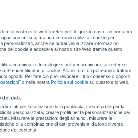
Allerta gialla
Allerta moderata per alte
temperature a Engelhartszell oggi
edere al nostro sito web ilmeteo.net. In questo caso ti informiamo
avigazione nel sito, ma non verranno utilizzati cookie per
i personalizzati, anche se potrai visualizzare informazioni
azione dei cookie e accedere al nostro sito Web tramite questo
ore si
tificatori univoci o tecnologie simili per archiviare, accedere e
etta
zzi IP e identificatori di cookie. Alcuni fornitori potrebbero trattare
 puoi opporti. Per fare ciò puoi revocare il tuo consenso o opporti
adar di pioggia
Satelliti
Modelli
ostazioni
" o nella nostra
Politica sui cookie
su questo sito web.
 dei dati:
omenica
Lunedì
Martedì
Mercoledì
 limitati per la selezione della pubblicità, creare profili per la
bblicità personalizzata, creare profili per la personalizzazione dei
9 Ago
10 Ago
11 Ago
12 Ago
izzati, Misurare le prestazioni degli annunci, misurare le
istiche o la combinazione di dati provenienti da fonti diverse,
ezione dei contenuti.
60%