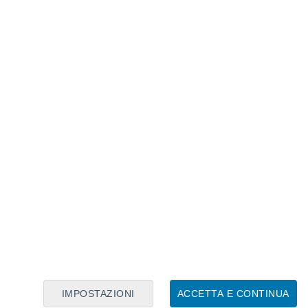
Calendario Lunare
Lun
Mar
Mer
Gio
Ven
Sab
Dom
6
7
8
9
10
11
12
13
14
15
16
17
18
19
IMPOSTAZIONI
ACCETTA E CONTINUA