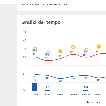
Luce del giorno restante
9h 38m
Grafici del tempo
45
40
35
32°
32°
30°
30°
29°
30
28°
25
20
20°
19°
19°
19°
17
18°
17°
15
2.4
2.2
°C
Gio
6
Ven
7
Sab
8
Dom
9
Lun
10
Mar
11
Massimo