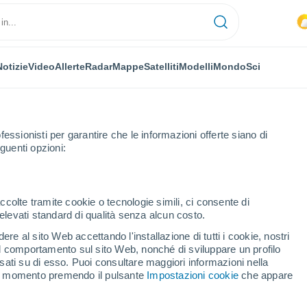
Notizie
Video
Allerte
Radar
Mappe
Satelliti
Modelli
Mondo
Sci
fessionisti per garantire che le informazioni offerte siano di
guenti opzioni:
ccolte tramite cookie o tecnologie simili, ci consente di
n elevati standard di qualità senza alcun costo.
hartszell
re al sito Web accettando l'installazione di tutti i cookie, nostri
 il comportamento sul sito Web, nonché di sviluppare un profilo
...
asati su di esso. Puoi consultare maggiori informazioni nella
si momento premendo il pulsante
Impostazioni cookie
che appare
Per ora
Piogge deboli nelle prossime ore