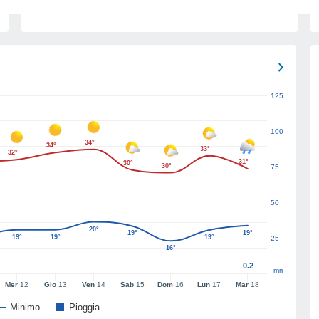
125
100
34°
34°
33°
32°
31°
30°
30°
75
50
20°
19°
19°
19°
19°
19°
25
16°
0.2
mm
Mer
12
Gio
13
Ven
14
Sab
15
Dom
16
Lun
17
Mar
18
Minimo
Pioggia