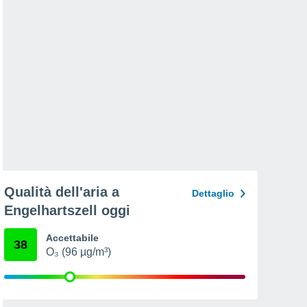
Qualità dell'aria a
Dettaglio
Engelhartszell oggi
Accettabile
38
O₃ (96 µg/m³)