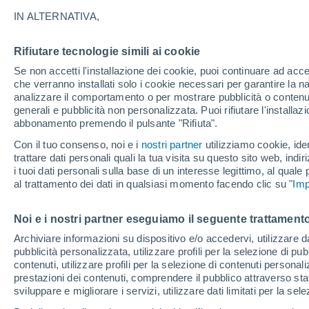
28°
IN ALTERNATIVA,
Rifiutare tecnologie simili ai cookie
UV
6 Alto
Se non accetti l'installazione dei cookie, puoi continuare ad acc
Temp. percepita 30°
FPS
15-25
che verranno installati solo i cookie necessari per garantire la n
analizzare il comportamento o per mostrare pubblicità o contenut
generali e pubblicità non personalizzata. Puoi rifiutare l'install
abbonamento premendo il pulsante "Rifiuta".
Ultim'ora.
Il fenomeno El Niño sta tornando: "L'interrutt
Con il tuo consenso, noi e i
nostri partner
utilizziamo cookie, iden
sta azionando proprio ora" – ecco cosa ci asp
trattare dati personali quali la tua visita su questo sito web, indiri
in inverno
i tuoi dati personali sulla base di un interesse legittimo, al quale
Il Meteo 1 - 7
Attualità
Mappa della Temperatura
R
al trattamento dei dati in qualsiasi momento facendo clic su "
Imp
Noi e i nostri partner eseguiamo il seguente trattamento
Domani
Sabato
D
Oggi
Archiviare informazioni su dispositivo e/o accedervi, utilizzare dati
pubblicità personalizzata, utilizzare profili per la selezione di pu
7 Ago
8 Ago
6 Ago
contenuti, utilizzare profili per la selezione di contenuti personal
prestazioni dei contenuti, comprendere il pubblico attraverso stat
sviluppare e migliorare i servizi, utilizzare dati limitati per la sel
80%
90%