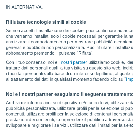
14°
IN ALTERNATIVA,
Rifiutare tecnologie simili ai cookie
Luna calan
Se non accetti l'installazione dei cookie, puoi continuare ad acc
Illuminata:
Temp. percepita 14°
che verranno installati solo i cookie necessari per garantire la n
analizzare il comportamento o per mostrare pubblicità o contenut
generali e pubblicità non personalizzata. Puoi rifiutare l'install
abbonamento premendo il pulsante "Rifiuta".
Ultim'ora.
L'Organizzazione Meteorologica Mondiale
Con il tuo consenso, noi e i
nostri partner
utilizziamo cookie, iden
conferma: "El Niño sta raggiungendo un'inten
trattare dati personali quali la tua visita su questo sito web, indiri
mai vista da diversi anni"
i tuoi dati personali sulla base di un interesse legittimo, al quale
Il Meteo 1 - 7
Attualità
Mappa della Temperatura
R
al trattamento dei dati in qualsiasi momento facendo clic su "
Imp
Noi e i nostri partner eseguiamo il seguente trattamento
Domani
Sabato
D
Oggi
Archiviare informazioni su dispositivo e/o accedervi, utilizzare dati
pubblicità personalizzata, utilizzare profili per la selezione di pu
7 Ago
8 Ago
6 Ago
contenuti, utilizzare profili per la selezione di contenuti personal
prestazioni dei contenuti, comprendere il pubblico attraverso stat
sviluppare e migliorare i servizi, utilizzare dati limitati per la sel