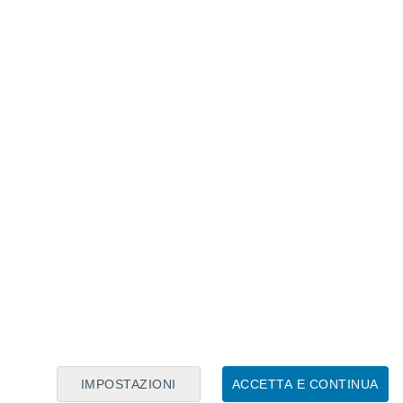
Calendario Lunare
Lun
Mar
Mer
Gio
Ven
Sab
Dom
6
7
8
9
10
11
12
13
14
15
16
17
18
19
IMPOSTAZIONI
ACCETTA E CONTINUA