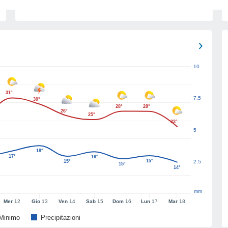
10
31°
7.5
30°
28°
28°
26°
25°
23°
5
18°
17°
16°
15°
15°
2.5
15°
14°
mm
Mer
12
Gio
13
Ven
14
Sab
15
Dom
16
Lun
17
Mar
18
Minimo
Precipitazioni