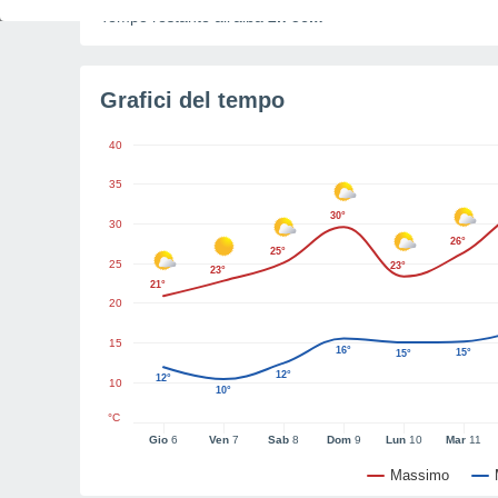
Tempo restante all'alba
2h 56m
Grafici del tempo
40
35
30°
30
26°
25°
25
23°
23°
21°
20
15
16°
15°
15°
12°
12°
10
10°
°C
Gio
6
Ven
7
Sab
8
Dom
9
Lun
10
Mar
11
Massimo