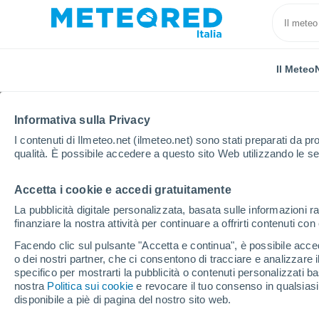
Il Meteo
Informativa sulla Privacy
I contenuti di Ilmeteo.net (ilmeteo.net) sono stati preparati da pro
qualità. È possibile accedere a questo sito Web utilizzando le se
Accetta i cookie e accedi gratuitamente
Home
Regno Unito
Est dell'Inghilterra
Epping
La pubblicità digitale personalizzata, basata sulle informazioni ra
finanziare la nostra attività per continuare a offrirti contenuti co
Previsioni Meteo Eppi
Facendo clic sul pulsante "Accetta e continua", è possibile accede
o dei nostri partner, che ci consentono di tracciare e analizzare
01:54
Giovedi
specifico per mostrarti la pubblicità o contenuti personalizzati b
nostra
Politica sui cookie
e revocare il tuo consenso in qualsia
disponibile a piè di pagina del nostro sito web.
Cielo sereno