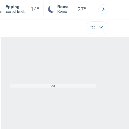
Epping
Roma
Milano
14°
27°
East of England
Roma
Milano
°C