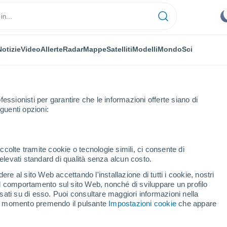
Notizie
Video
Allerte
Radar
Mappe
Satelliti
Modelli
Mondo
Sci
fessionisti per garantire che le informazioni offerte siano di
guenti opzioni:
ccolte tramite cookie o tecnologie simili, ci consente di
n elevati standard di qualità senza alcun costo.
ng
re al sito Web accettando l'installazione di tutti i cookie, nostri
 il comportamento sul sito Web, nonché di sviluppare un profilo
...
asati su di esso. Puoi consultare maggiori informazioni nella
si momento premendo il pulsante
Impostazioni cookie
che appare
Per ora
Cielo sereno nelle prossime ore