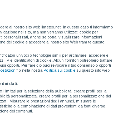
te
edere al nostro sito web ilmeteo.net. In questo caso ti informiamo
46%
avigazione nel sito, ma non verranno utilizzati cookie per
i personalizzati, anche se potrai visualizzare informazioni
azione dei cookie e accedere al nostro sito Web tramite questo
tificatori univoci o tecnologie simili per archiviare, accedere e
sità
zzi IP e identificatori di cookie. Alcuni fornitori potrebbero trattare
 puoi opporti. Per fare ciò puoi revocare il tuo consenso o opporti
adar di pioggia
Satelliti
Modelli
ostazioni
" o nella nostra
Politica sui cookie
su questo sito web.
 dei dati:
omenica
Lunedì
Martedì
Mercoledì
 limitati per la selezione della pubblicità, creare profili per la
bblicità personalizzata, creare profili per la personalizzazione dei
9 Ago
10 Ago
11 Ago
12 Ago
izzati, Misurare le prestazioni degli annunci, misurare le
istiche o la combinazione di dati provenienti da fonti diverse,
ezione dei contenuti.