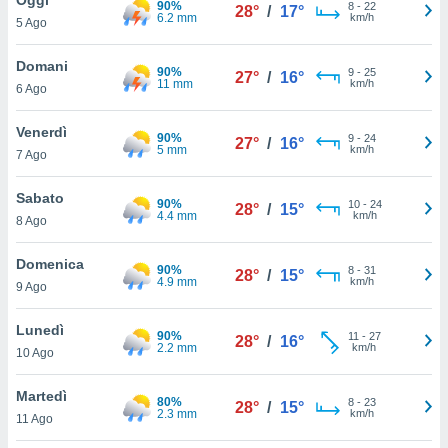
90%
a", è
8
-
22
28°
/
17°
6.2 mm
km/h
5 Ago
al sito
ettando
Domani
90%
9
-
25
27°
/
16°
zione di
11 mm
km/h
6 Ago
okie,
dei nostri
Venerdì
90%
9
-
24
che ci
27°
/
16°
5 mm
km/h
7 Ago
no di
 e
e il
Sabato
90%
10
-
24
28°
/
15°
amento
4.4 mm
km/h
8 Ago
 Web,
i
Domenica
90%
8
-
31
re un
28°
/
15°
4.9 mm
km/h
9 Ago
pecifico
arti la
Lunedì
à o
90%
11
-
27
28°
/
16°
2.2 mm
km/h
i
10 Ago
zzati
 di esso.
Martedì
80%
8
-
23
sultare
28°
/
15°
2.3 mm
km/h
11 Ago
oni nella