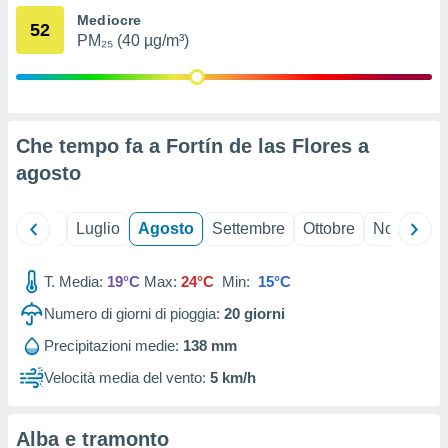
ioni
" o
Mediocre
52
tra
PM₂₅ (40 µg/m³)
sui cookie
o sito
nostri
Che tempo fa a Fortín de las Flores a
mo il
agosto
te
ento dei
Giugno
Luglio
Agosto
Settembre
Ottobre
Novembre
re
ioni su
T. Media:
19°C
Max:
24°C
Min:
15°C
vo e/o
i,
Numero di giorni di pioggia:
20
giorni
 dati
er la
Precipitazioni medie:
138 mm
 della
Velocità media del vento:
5 km/h
à, creare
r la
à
Alba e tramonto
izzata,