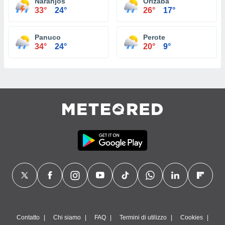
Naranjos
Orizaba
33°
24°
26°
17°
Panuco
Perote
34°
24°
20°
9°
Contatto
Chi siamo
FAQ
Termini di utilizzo
Cookies