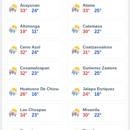
Acayucan
Alamo
33°
24°
33°
25°
Altotonga
Catemaco
19°
11°
30°
22°
Cerro Azul
Coatzacoalcos
32°
24°
31°
25°
Cosamaloapan
Gutierrez Zamora
32°
23°
32°
25°
Huatusco De Chicuellar
Jalapa Enriquez
26°
16°
24°
16°
Las Choapas
Misantla
34°
23°
30°
22°