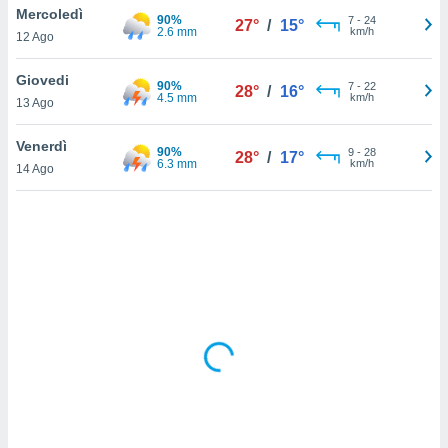
Mercoledì
90%
7
-
24
27°
/
15°
2.6 mm
km/h
sui cookie
12 Ago
e il tuo
 in
Giovedi
90%
7
-
22
28°
/
16°
4.5 mm
km/h
13 Ago
o
 il
Venerdì
90%
9
-
28
28°
/
17°
6.3 mm
km/h
azioni
14 Ago
kie
re
le a piè
 del
to web.
ATIVA,
e
gie
i cookie
ccetti
zione dei