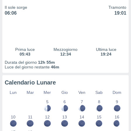
 profili
Il sole sorge
Tramonto
lezione
06:06
19:01
cità
izzata,
fili per
izzazione
nuti,
 profili
Prima luce
Mezzogiorno
Ultima luce
lezione
05:43
12:34
19:24
uti
Durata del giorno
12h 55m
zzati,
Luce del giorno restante
46m
 le
ni degli
 misurare
Calendario Lunare
zioni dei
,
Lun
Mar
Mer
Gio
Ven
Sab
Dom
ere il
5
6
7
8
9
so
he o la
10
11
12
13
14
15
16
ione di
enienti
diverse,