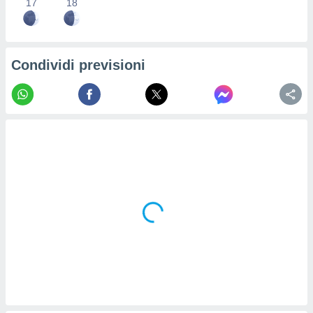
17
18
re e
e i
tilizzare
ati per la
Condividi previsioni
e dei
.
izzazione
azione
o la
e del
vo,
à e
i
zzati,
one delle
ni dei
 e degli
 ricerche
ico,
di