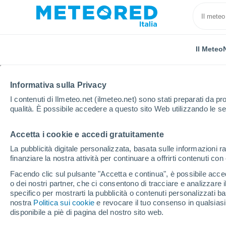
Il Meteo
Informativa sulla Privacy
I contenuti di Ilmeteo.net (ilmeteo.net) sono stati preparati da pro
qualità. È possibile accedere a questo sito Web utilizzando le se
Accetta i cookie e accedi gratuitamente
Home
Spagna
Castiglia e León
Provincia di Val
La pubblicità digitale personalizzata, basata sulle informazioni ra
finanziare la nostra attività per continuare a offrirti contenuti co
Previsioni Meteo Fuen
Facendo clic sul pulsante "Accetta e continua", è possibile accede
o dei nostri partner, che ci consentono di tracciare e analizzare
00:33
Sabato
specifico per mostrarti la pubblicità o contenuti personalizzati b
nostra
Politica sui cookie
e revocare il tuo consenso in qualsia
disponibile a piè di pagina del nostro sito web.
Cielo sereno