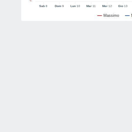
°C
Sab
8
Dom
9
Lun
10
Mar
11
Mer
12
Gio
13
Massimo