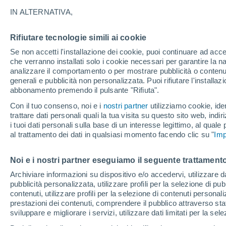
25°
IN ALTERNATIVA,
Rifiutare tecnologie simili ai cookie
Luna calan
Se non accetti l'installazione dei cookie, puoi continuare ad acc
Illuminata:
Temp. percepita 26°
che verranno installati solo i cookie necessari per garantire la n
analizzare il comportamento o per mostrare pubblicità o contenut
generali e pubblicità non personalizzata. Puoi rifiutare l'install
abbonamento premendo il pulsante "Rifiuta".
Ultim'ora.
Luca Lombroso non vede la fine del caldo:
Con il tuo consenso, noi e i
nostri partner
utilizziamo cookie, iden
"Ferragosto 2026 potrebbe entrare nella storia
trattare dati personali quali la tua visita su questo sito web, indiri
Ecco perché."
i tuoi dati personali sulla base di un interesse legittimo, al quale
Il Meteo 1 - 7
Attualità
Mappa di pioggia
Radar di 
al trattamento dei dati in qualsiasi momento facendo clic su "
Imp
Noi e i nostri partner eseguiamo il seguente trattamento
Domani
Lunedì
Oggi
Archiviare informazioni su dispositivo e/o accedervi, utilizzare dati
pubblicità personalizzata, utilizzare profili per la selezione di pu
9 Ago
10 Ago
8 Ago
contenuti, utilizzare profili per la selezione di contenuti personal
prestazioni dei contenuti, comprendere il pubblico attraverso stat
sviluppare e migliorare i servizi, utilizzare dati limitati per la sel