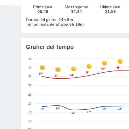
Prima luce
Mezzogiorno
Ultima luce
06:49
14:24
21:59
Durata del giorno
14h 8m
Tempo restante all'alba
6h 16m
Grafici del tempo
45
40
38°
37°
36°
35°
34°
34°
35
30
25
20
19°
19°
18°
18°
17°
15
16°
10