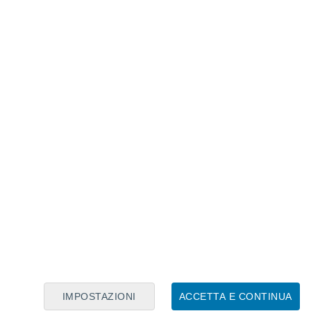
Calendario Lunare
Lun
Mar
Mer
Gio
Ven
Sab
Dom
8
9
10
11
12
13
14
15
16
IMPOSTAZIONI
ACCETTA E CONTINUA