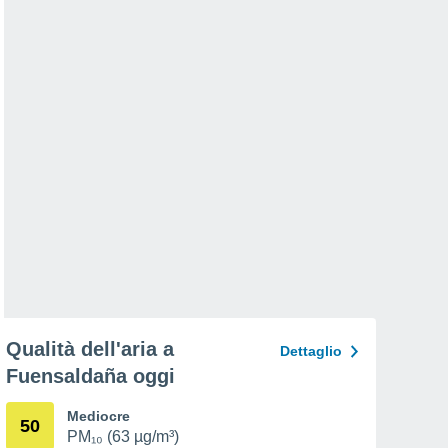
Qualità dell'aria a
Dettaglio
Fuensaldaña oggi
Mediocre
50
PM₁₀ (63 µg/m³)