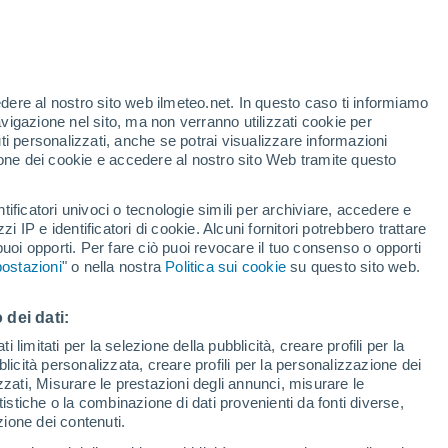
Allerta gialla
Allerta moderata per temporale a
Fuensaldaña oggi
te
edere al nostro sito web ilmeteo.net. In questo caso ti informiamo
24%
avigazione nel sito, ma non verranno utilizzati cookie per
i personalizzati, anche se potrai visualizzare informazioni
azione dei cookie e accedere al nostro sito Web tramite questo
tificatori univoci o tecnologie simili per archiviare, accedere e
.
zzi IP e identificatori di cookie. Alcuni fornitori potrebbero trattare
 puoi opporti. Per fare ciò puoi revocare il tuo consenso o opporti
pioggia
Satelliti
Modelli
ostazioni
" o nella nostra
Politica sui cookie
su questo sito web.
 dei dati:
Martedì
Mercoledì
Giovedi
Venerdì
 limitati per la selezione della pubblicità, creare profili per la
bblicità personalizzata, creare profili per la personalizzazione dei
11 Ago
12 Ago
13 Ago
14 Ago
izzati, Misurare le prestazioni degli annunci, misurare le
istiche o la combinazione di dati provenienti da fonti diverse,
ezione dei contenuti.