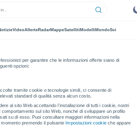
Notizie
Video
Allerte
Radar
Mappe
Satelliti
Modelli
Mondo
Sci
fessionisti per garantire che le informazioni offerte siano di
guenti opzioni:
ladolid
Fuensaldaña
ccolte tramite cookie o tecnologie simili, ci consente di
n elevati standard di qualità senza alcun costo.
saldaña
re al sito Web accettando l'installazione di tutti i cookie, nostri
 il comportamento sul sito Web, nonché di sviluppare un profilo
...
asati su di esso. Puoi consultare maggiori informazioni nella
si momento premendo il pulsante
Impostazioni cookie
che appare
Per ora
Foschia di polvere nelle prossime
ore