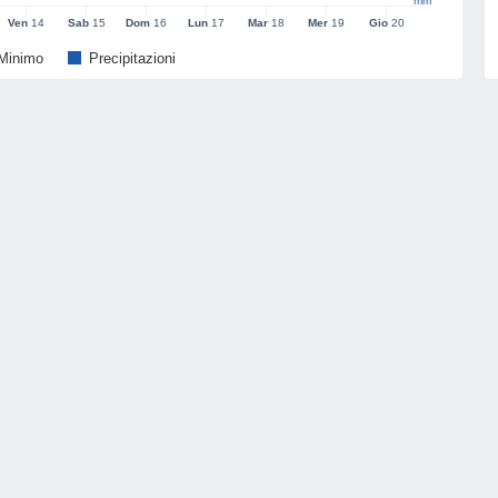
mm
Ven
14
Sab
15
Dom
16
Lun
17
Mar
18
Mer
19
Gio
20
Minimo
Precipitazioni