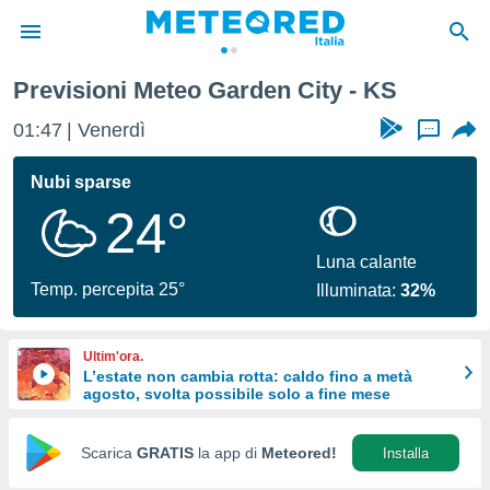
Previsioni Meteo Garden City - KS
tiva
rivacy
01:47
Venerdì
...
ti di
net
Nubi sparse
net)
24°
i
 da
nisti per
Luna calante
 che le
Temp. percepita 25°
Illuminata:
32%
ioni
iano di
È
Ultim'ora.
L’estate non cambia rotta: caldo fino a metà
 a
agosto, svolta possibile solo a fine mese
ito Web
do le
opzioni:
Scarica
GRATIS
la app di
Meteored!
Installa
 i