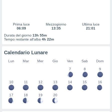
 profili
lezione
cità
izzata,
fili per
Prima luce
Mezzogiorno
Ultima luce
06:09
13:35
21:01
izzazione
Durata del giorno
13h 55m
nuti,
Tempo restante all'alba
4h 22m
 profili
lezione
uti
Calendario Lunare
zzati,
 le
Lun
Mar
Mer
Gio
Ven
Sab
Dom
ni degli
 misurare
7
8
9
zioni dei
,
10
11
12
13
14
15
16
ere il
so
17
18
19
20
he o la
ione di
enienti
diverse,