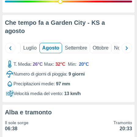
ioni
" o
tra
sui cookie
o sito
Che tempo fa a Garden City - KS a
agosto
nostri
Giugno
Luglio
Agosto
Settembre
Ottobre
Novembre
mo il
te
ento dei
T. Media:
26°C
Max:
32°C
Min:
20°C
Numero di giorni di pioggia:
9
giorni
re
ioni su
Precipitazioni medie:
97 mm
vo e/o
Velocità media del vento:
13 km/h
i,
 dati
er la
 della
Alba e tramonto
à, creare
r la
Il sole sorge
Tramonto
à
06:38
20:33
izzata,