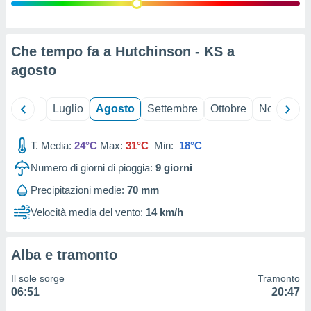
ioni
" o
tra
sui cookie
o sito
Che tempo fa a Hutchinson - KS a
agosto
nostri
Giugno
Luglio
Agosto
Settembre
Ottobre
Novembre
mo il
te
ento dei
T. Media:
24°C
Max:
31°C
Min:
18°C
Numero di giorni di pioggia:
9
giorni
re
ioni su
Precipitazioni medie:
70 mm
vo e/o
Velocità media del vento:
14 km/h
i,
 dati
er la
 della
Alba e tramonto
à, creare
r la
Il sole sorge
Tramonto
à
06:51
20:47
izzata,