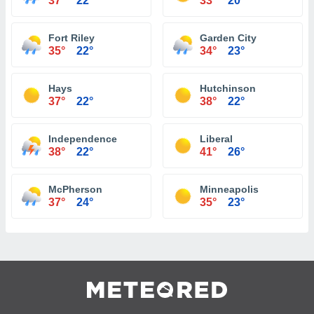
37°
22°
33°
20°
Fort Riley
Garden City
35°
22°
34°
23°
Hays
Hutchinson
37°
22°
38°
22°
Independence
Liberal
38°
22°
41°
26°
McPherson
Minneapolis
37°
24°
35°
23°