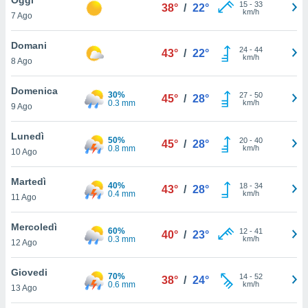
a", è
15
-
33
38°
/
22°
km/h
7 Ago
al sito
ettando
Domani
24
-
44
43°
/
22°
zione di
km/h
8 Ago
okie,
dei nostri
Domenica
30%
27
-
50
che ci
45°
/
28°
0.3 mm
km/h
9 Ago
no di
 e
e il
Lunedì
50%
20
-
40
45°
/
28°
amento
0.8 mm
km/h
10 Ago
 Web,
i
Martedì
40%
18
-
34
re un
43°
/
28°
0.4 mm
km/h
11 Ago
pecifico
arti la
Mercoledì
à o
60%
12
-
41
40°
/
23°
0.3 mm
km/h
i
12 Ago
zzati
 di esso.
Giovedi
70%
14
-
52
sultare
38°
/
24°
0.6 mm
km/h
13 Ago
oni nella