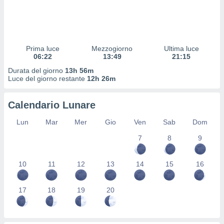
 profili
lezione
cità
izzata,
fili per
Prima luce
Mezzogiorno
Ultima luce
06:22
13:49
21:15
izzazione
Durata del giorno
13h 56m
nuti,
Luce del giorno restante
12h 26m
 profili
lezione
uti
Calendario Lunare
zzati,
 le
Lun
Mar
Mer
Gio
Ven
Sab
Dom
ni degli
 misurare
7
8
9
zioni dei
,
10
11
12
13
14
15
16
ere il
so
17
18
19
20
he o la
ione di
enienti
diverse,