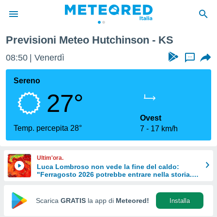
Previsioni Meteo Hutchinson - KS
tiva
rivacy
08:50
Venerdì
...
ti di
net
Sereno
net)
27°
i
 da
nisti per
Ovest
 che le
Temp. percepita 28°
7
17 km/h
ioni
iano di
È
Ultim'ora.
Luca Lombroso non vede la fine del caldo:
 a
"Ferragosto 2026 potrebbe entrare nella storia.
ito Web
Ecco perché."
do le
opzioni:
Scarica
GRATIS
la app di
Meteored!
Installa
 i